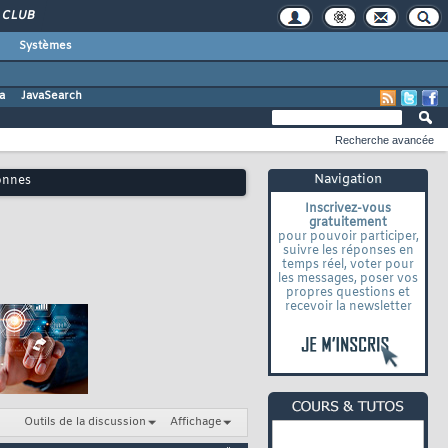
CLUB
Systèmes
a
JavaSearch
Recherche avancée
Navigation
lonnes
Inscrivez-vous
gratuitement
pour pouvoir participer,
suivre les réponses en
temps réel, voter pour
les messages, poser vos
propres questions et
recevoir la newsletter
Outils de la discussion
Affichage