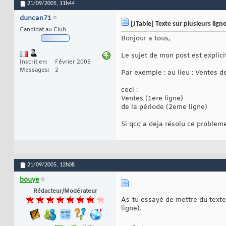
21/09/2005,
11h44
duncan71
[JTable] Texte sur plusieurs lig
Candidat au Club
Bonjour a tous,
Le sujet de mon post est explicit
Inscrit en
Février 2005
Messages
2
Par exemple : au lieu : Ventes d
ceci :
Ventes (1ere ligne)
de la période (2eme ligne)
Si qcq a deja résolu ce proble
21/09/2005,
12h08
bouye
Rédacteur/Modérateur
As-tu essayé de mettre du text
ligne).