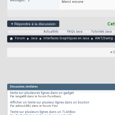
Messages
2
Merci encore
+
Cet
Répondre à la discussion
Actualités
FAQs Java
Tutoriels Java
Forum
Java
Interfaces Graphiques en Java
AWT/Swing
«
D
Discussions similaires
texte sur plusieures lignes dans un gadget
Par langa68 dans le forum PureBasic
Afficher un texte sur plusieur lignes dans un bouton
Par adilou1981 dans le forum Flex
Texte sur plusieurs lignes dans un TListBox