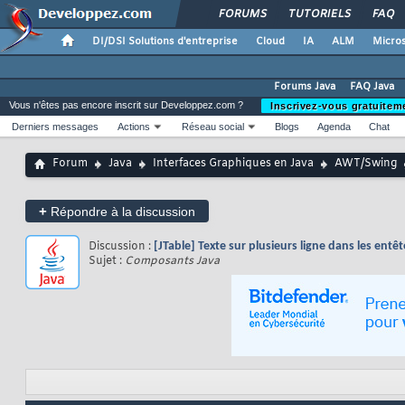
FORUMS
TUTORIELS
FAQ
DI/DSI Solutions d'entreprise
Cloud
IA
ALM
Micros
Forums Java
FAQ Java
Vous n'êtes pas encore inscrit sur Developpez.com ?
Inscrivez-vous gratuitem
Derniers messages
Actions
Réseau social
Blogs
Agenda
Chat
Forum
Java
Interfaces Graphiques en Java
AWT/Swing
+
Répondre à la discussion
Discussion :
[JTable] Texte sur plusieurs ligne dans les entê
Sujet :
Composants Java