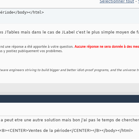
Sélectionner tout
-
période</body></html>
s JTables mais dans le cas de JLabel c'est le plus simple moyen de fa
nd une réponse a été apportée à votre question.
Aucune réponse ne sera donnée à des mess
us y postiez publiquement vos problèmes.
re engineers striving to build bigger and better idiot-proof programs, and the universe try
 y a peut etre une autre solution mais bon j'ai pas le temps de chercher
><B><CENTER>Ventes de la période</CENTER></B></body></html>