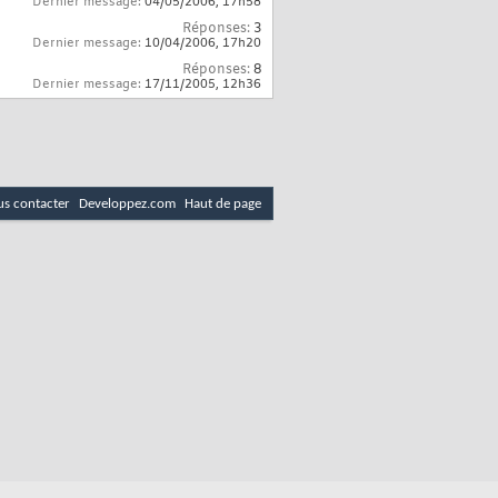
Dernier message:
04/05/2006,
17h58
Réponses:
3
Dernier message:
10/04/2006,
17h20
Réponses:
8
Dernier message:
17/11/2005,
12h36
s contacter
Developpez.com
Haut de page