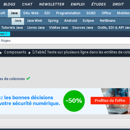
BLOGS
CHAT
NEWSLETTER
EMPLOI
ÉTUDES
DROIT
oft
Java
Dév. Web
EDI
Programmation
SGBD
Office
Mobiles
Java
Java Web
Spring
Android
Eclipse
NetBeans
Tutoriels Java
Livres Java
Vidéos Java
Sources Java
Outils, EDI & API Jav
ent !
Règles
Composants
[JTable] Texte sur plusieurs ligne dans les entêtes de co
tes de colonnes