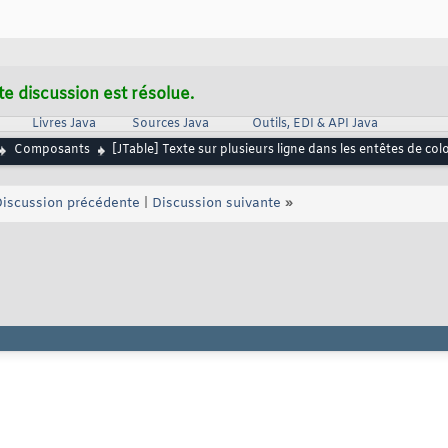
te discussion est résolue.
Livres Java
Sources Java
Outils, EDI & API Java
Composants
[JTable] Texte sur plusieurs ligne dans les entêtes de co
iscussion précédente
|
Discussion suivante
»