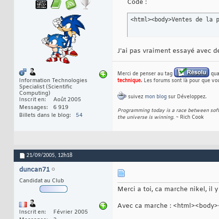
Code :
<html><body>Ventes de la 
J'ai pas vraiment essayé avec de
Merci de penser au tag
qua
Information Technologies
technique.
Les forums sont là pour que vo
Specialist (Scientific
Computing)
suivez
mon blog
sur Développez.
Inscrit en
Août 2005
Messages
6 919
Programming today is a race between softwa
Billets dans le blog
54
the universe is winning.
~ Rich Cook
21/09/2005,
12h18
duncan71
Candidat au Club
Merci a toi, ca marche nikel, il
Avec ca marche : <html><body
Inscrit en
Février 2005