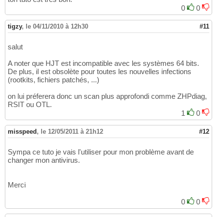
0
0
tigzy
,
le 04/11/2010 à 12h30
#11
salut
A noter que HJT est incompatible avec les systèmes 64 bits.
De plus, il est obsolète pour toutes les nouvelles infections
(rootkits, fichiers patchés, ...)
on lui préferera donc un scan plus approfondi comme ZHPdiag,
RSIT ou OTL.
1
0
misspeed
,
le 12/05/2011 à 21h12
#12
Sympa ce tuto je vais l'utiliser pour mon problème avant de
changer mon antivirus.
Merci
0
0