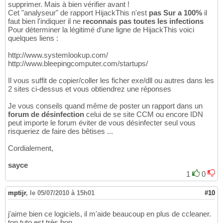
supprimer. Mais à bien vérifier avant !
Cet "analyseur" de rapport HijackThis n'est
pas Sur a 100%
il
faut bien l'indiquer il ne
reconnais pas toutes les infections
Pour déterminer la légitimé d'une ligne de HijackThis voici
quelques liens :
http://www.systemlookup.com/
http://www.bleepingcomputer.com/startups/
Il vous suffit de copier/coller les ficher exe/dll ou autres dans les
2 sites ci-dessus et vous obtiendrez une réponses
Je vous conseils quand même de poster un rapport dans un
forum de désinfection
celui de se site CCM ou encore IDN
peut importe le forum éviter de vous désinfecter seul vous
risqueriez de faire des bêtises ...
Cordialement,
sayce
1
0
mptijr
,
le 05/07/2010 à 15h01
#10
j'aime bien ce logiciels, il m'aide beaucoup en plus de ccleaner.
ton tuto est très bon.