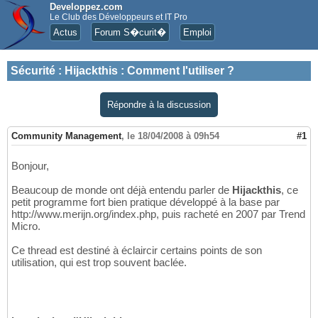
Developpez.com
Le Club des Développeurs et IT Pro
Actus
Forum S�curit�
Emploi
Sécurité
:
Hijackthis : Comment l'utiliser ?
Répondre à la discussion
Community Management
,
le 18/04/2008 à 09h54
#1
Bonjour,
Beaucoup de monde ont déjà entendu parler de
Hijackthis
, ce
petit programme fort bien pratique développé à la base par
http://www.merijn.org/index.php, puis racheté en 2007 par Trend
Micro.
Ce thread est destiné à éclaircir certains points de son
utilisation, qui est trop souvent baclée.