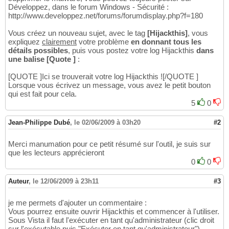
Développez, dans le forum Windows - Sécurité :
http://www.developpez.net/forums/forumdisplay.php?f=180
Vous créez un nouveau sujet, avec le tag
[Hijackthis]
, vous
expliquez
clairement
votre problème
en donnant tous les
détails possibles
, puis vous postez votre log Hijackthis
dans
une balise [Quote ]
:
[QUOTE ]Ici se trouverait votre log Hijackthis ![/QUOTE ]
Lorsque vous écrivez un message, vous avez le petit bouton
qui est fait pour cela.
5
0
Jean-Philippe Dubé
,
le 02/06/2009 à 03h20
#2
Merci manumation pour ce petit résumé sur l'outil, je suis sur
que les lecteurs apprécieront
0
0
Auteur
,
le 12/06/2009 à 23h11
#3
je me permets d'ajouter un commentaire :
Vous pourrez ensuite ouvrir Hijackthis et commencer à l'utiliser.
Sous Vista il faut l'exécuter en tant qu'administrateur (clic droit
sur l'exécutable puis "Exécuter en tant qu'administrateur").