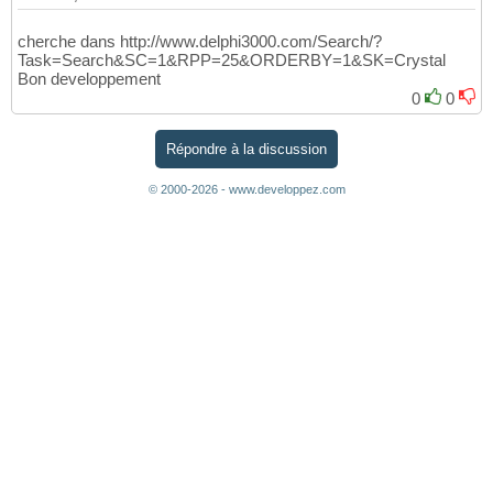
cherche dans http://www.delphi3000.com/Search/?
Task=Search&SC=1&RPP=25&ORDERBY=1&SK=Crystal
Bon developpement
0
0
Répondre à la discussion
© 2000-2026 - www.developpez.com