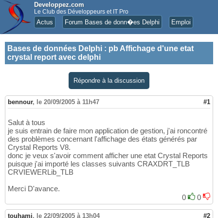
Developpez.com
Le Club des Développeurs et IT Pro
Actus
Forum Bases de donn�es Delphi
Emploi
Bases de données Delphi
:
pb Affichage d'une etat
crystal report avec delphi
Répondre à la discussion
bennour
,
le 20/09/2005 à 11h47
#1
Salut à tous
je suis entrain de faire mon application de gestion, j'ai roncontré
des problèmes concernant l'affichage des états générés par
Crystal Reports V8.
donc je veux s'avoir comment afficher une etat Crystal Reports
puisque j'ai importé les classes suivants CRAXDRT_TLB
CRVIEWERLib_TLB
Merci D'avance.
0
0
touhami
,
le 22/09/2005 à 13h04
#2