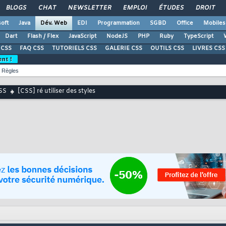
BLOGS
CHAT
NEWSLETTER
EMPLOI
ÉTUDES
DROIT
oft
Java
Dév. Web
EDI
Programmation
SGBD
Office
Mobiles
Dart
Flash / Flex
JavaScript
NodeJS
PHP
Ruby
TypeScript
CSS
FAQ CSS
TUTORIELS CSS
GALERIE CSS
OUTILS CSS
LIVRES CSS
ent !
Règles
SS
[CSS] ré utiliser des styles