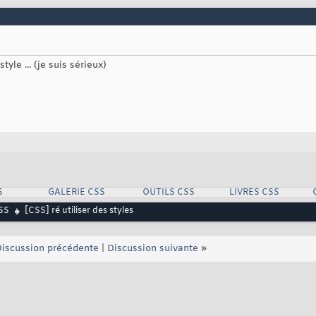
tyle ... (je suis sérieux)
S
GALERIE CSS
OUTILS CSS
LIVRES CSS
SS
[CSS] ré utiliser des styles
iscussion précédente
|
Discussion suivante
»