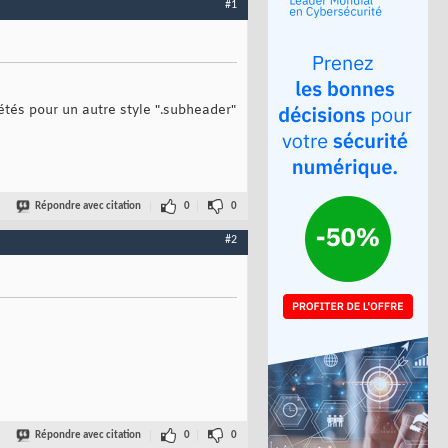
#1
iétés pour un autre style ".subheader"
Répondre avec citation
0
0
#2
Répondre avec citation
0
0