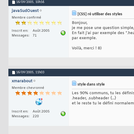
16/09/2005,
10h56
javaSudOuest
[CSS] ré utiliser des styles
Membre confirmé
Bonjour,
je me pose une question simple, e
Inscrit en
Août 2005
En fait j'ai par exemple des ".he
Messages
71
par exemple.
Voilà, merci ! 8)
16/09/2005,
11h03
xmarabout
style dans style
Membre chevronné
Les 90% communs, tu les défini
.header, .subheader {...}
et le reste tu le défini normale
Inscrit en
Août 2005
Messages
220