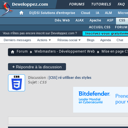
FORUMS
TUTORIELS
FAQ
DI/DSI Solutions d'entreprise
Cloud
IA
ALM
Micros
Dév. Web
AJAX
Apache
ASP
CSS
ACCUEIL CSS
FORUM 
Vous n'êtes pas encore inscrit sur Developpez.com ?
Inscrivez-vous gratuitem
Derniers messages
Actions
Réseau social
Blogs
Agenda
Chat
Forum
Webmasters - Développement Web
Mise en page C
+
Répondre à la discussion
Discussion :
[CSS] ré utiliser des styles
Sujet :
CSS