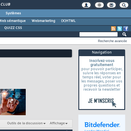
CLUB
Systèmes
Web sémantique
Webmarketing
(X)HTML
QUIZZ CSS
Recherche avancée
Navigation
Inscrivez-vous
gratuitement
pour pouvoir participer,
suivre les réponses en
temps réel, voter pour
les messages, poser vos
propres questions et
recevoir la newsletter
Outils de la discussion
Affichage