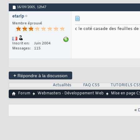
16/09/2005,
12h47
etarip
Membre éprouvé
c le coté casade des feuilles de s
Inscrit en
Juin 2004
Messages
115
+
Répondre à la discussion
Actualités
FAQ CSS
TUTORIELS CS
Forum
Webmasters - Développement Web
Mise en page C
«
D