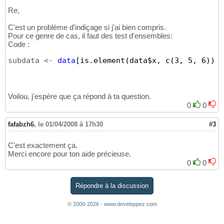
Re,
C'est un problème d'indiçage si j'ai bien compris.
Pour ce genre de cas, il faut des test d'ensembles:
Code :
subdata <- 
data
[is.element(data$x, c(3, 5, 6)), 
Voilou, j'espère que ça répond à ta question.
0
0
fafabzh6
,
le 01/04/2008 à 17h30
#3
C'est exactement ça.
Merci encore pour ton aide précieuse.
0
0
Répondre à la discussion
© 2000-2026 - www.developpez.com