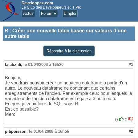
Developpez.com
Le Club des Développeurs et IT Pro
Actus
Forum R
Emploi
R
:
Créer une nouvelle table basée sur valeurs d'une
autre table
Répondre à la discussion
fafabzh6
,
le 01/04/2008 à 16h20
#1
Bonjour,
Je voudrais pouvoir créer un nouveau dataframe à partir d'un
autre. Le nouveau dataframe ne contenant que certains
enregistrements de l'ancien. Par exemple ceux pour lesquels la
variable x de l'ancien dataframe est égale à 3 ou 5 ou 6.
En gros je veux faire du SQL sous R.
Est-ce possible?
Merci
0
0
pitipoisson
,
le 01/04/2008 à 16h56
#2