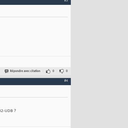
#3
Répondre avec citation
0
0
#4
DB2-UDB ?