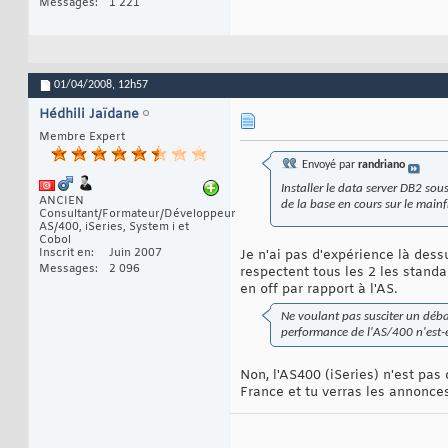
Messages
1 221
01/04/2008,
12h57
Hédhili Jaïdane
Membre Expert
Envoyé par
randriano
Installer le data server DB2 sou
ANCIEN
de la base en cours sur le main
Consultant/Formateur/Développeur
AS/400, iSeries, System i et
Cobol
Inscrit en
Juin 2007
Je n'ai pas d'expérience là de
Messages
2 096
respectent tous les 2 les standa
en off par rapport à l'AS.
Ne voulant pas susciter un déba
performance de l'AS/400 n'est-e
Non, l'AS400 (iSeries) n'est pas
France et tu verras les annonces