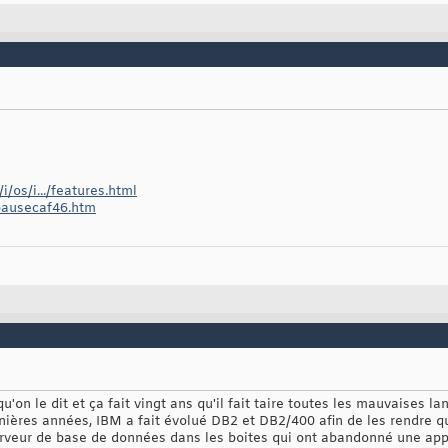
/os/i.../features.html
/pausecaf46.htm
u'on le dit et ça fait vingt ans qu'il fait taire toutes les mauvaises l
ières années, IBM a fait évolué DB2 et DB2/400 afin de les rendre qu
rveur de base de données dans les boites qui ont abandonné une appli