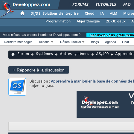
FORUMS
TUTORIELS
FAQ
DI/DSI Solutions d'entreprise
Cloud
IA
ALM
Micros
Programmation
Algorithmique
2D-3D-Jeux
A
Vous n'êtes pas encore inscrit sur Developpez.com ?
Inscrivez-vous gratuitem
Derniers messages
Actions
Réseau social
Blogs
Agenda
Chat
Forum
Systèmes
Autres systèmes
AS/400
Apprendre 
+
Répondre à la discussion
Discussion :
Apprendre à manipuler la base de données de l
Sujet :
AS/400