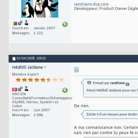
randriano.dvp.com
Développeur. Product Owner [Agile]
Inscrit en
Janvier 2007
Messages
1 221
01/04/2008,
10h10
Hédhili Jaïdane
Membre Expert
Envoyé par
randriano
Merci Hédhili Jaïdane pour ces l
ANCIEN
Consultant/Formateur/Développeur
AS/400, iSeries, System i et
De rien.
Cobol
Inscrit en
Juin 2007
Existe-t-il un moyen pour teste
Messages
2 096
A ma connaissance non. Certains d
sais rien par contre tu peux te 