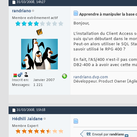
31/03/2008,
14h27
randriano
Apprendre à manipuler la base d
Membre extrêmement actif
Bonjour,
L'installation du Client Access
suis qu'un débutant dans le mo
Peut-on alors utiliser le SQL St
savoir utilisé le RPG 400 ?
En fait, l'AS/400 n'est-il pas 
DB2-400 a à avoir avec cette m
randriano.dvp.com
Inscrit en
Janvier 2007
Développeur. Product Owner [Agile]
Messages
1 221
31/03/2008,
15h18
Hédhili Jaïdane
Membre Expert
Envoyé par
randriano