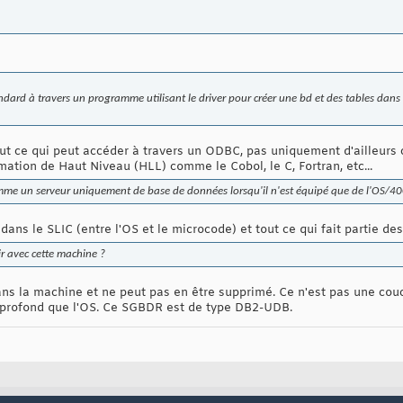
andard à travers un programme utilisant le driver pour créer une bd et des tables dans l
t ce qui peut accéder à travers un ODBC, pas uniquement d'ailleurs 
ation de Haut Niveau (HLL) comme le Cobol, le C, Fortran, etc...
comme un serveur uniquement de base de données lorsqu'il n'est équipé que de l'OS/40
dans le SLIC (entre l'OS et le microcode) et tout ce qui fait partie de
r avec cette machine ?
ns la machine et ne peut pas en être supprimé. Ce n'est pas une couche
 profond que l'OS. Ce SGBDR est de type DB2-UDB.