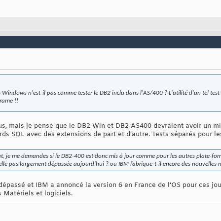
s Windows n'est-il pas comme tester le DB2 inclu dans l'AS/400 ? L'utilité d'un tel tes
frame !!
ssus, mais je pense que le DB2 Win et DB2 AS400 devraient avoir un
rds SQL avec des extensions de part et d'autre. Tests séparés pour le
t, je me demandes si le DB2-400 est donc mis à jour comme pour les autres plate-for
lle pas largement dépassée aujourd'hui ? ou IBM fabrique-t-il encore des nouvelles 
 dépassé et IBM a annoncé la version 6 en France de l'OS pour ces jour
 Matériels et logiciels.