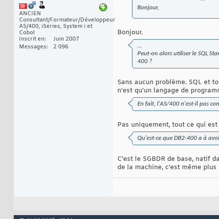
Bonjour,
ANCIEN
Consultant/Formateur/Développeur
AS/400, iSeries, System i et
Bonjour.
Cobol
Inscrit en
Juin 2007
...
Messages
2 096
Peut-on alors utiliser le SQL St
400 ?
Sans aucun problème. SQL et tou
n'est qu'un langage de programm
En fait, l'AS/400 n'est-il pas 
Pas uniquement, tout ce qui est 
Qu'est-ce que DB2-400 a à avoi
C'est le SGBDR de base, natif da
de la machine, c'est même plus