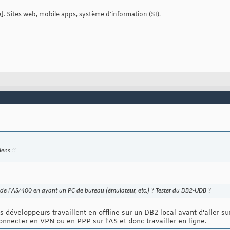
. Sites web, mobile apps, système d'information (SI).
iens !!
r de l'AS/400 en ayant un PC de bureau (émulateur, etc.) ? Tester du DB2-UDB ?
éveloppeurs travaillent en offline sur un DB2 local avant d'aller sur l
connecter en VPN ou en PPP sur l'AS et donc travailler en ligne.