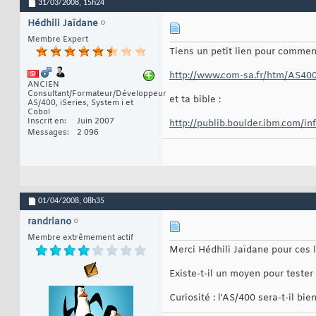
31/03/2008,
15h24
Hédhili Jaïdane
Membre Expert
Tiens un petit lien pour commen
http://www.com-sa.fr/htm/AS400
ANCIEN
Consultant/Formateur/Développeur
et ta bible :
AS/400, iSeries, System i et
Cobol
Inscrit en
Juin 2007
http://publib.boulder.ibm.com/inf
Messages
2 096
01/04/2008,
08h35
randriano
Membre extrêmement actif
Merci Hédhili Jaïdane pour ces l
Existe-t-il un moyen pour teste
Curiosité : l'AS/400 sera-t-il bie