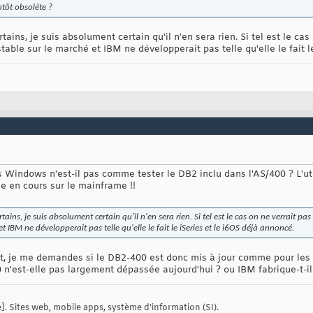
entôt obsolète ?
tains, je suis absolument certain qu'il n'en sera rien. Si tel est le cas
stable sur le marché et IBM ne développerait pas telle qu'elle le fait 
s Windows n'est-il pas comme tester le DB2 inclu dans l'AS/400 ? L'util
e en cours sur le mainframe !!
tains, je suis absolument certain qu'il n'en sera rien. Si tel est le cas on ne verrait pas
 et IBM ne développerait pas telle qu'elle le fait le iSeries et le i6OS déjà annoncé.
t, je me demandes si le DB2-400 est donc mis à jour comme pour les
0 n'est-elle pas largement dépassée aujourd'hui ? ou IBM fabrique-t-
. Sites web, mobile apps, système d'information (SI).