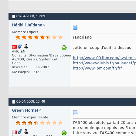
01/04/2008,
13h09
Hédhili Jaïdane
Membre Expert
randriano,
Jette un coup d'oeil là-dessus :
ANCIEN
Consultant/Formateur/Développeur
http://www-03.ibm.com/systems/i
AS/400, iSeries, System i et
http://www.volubis.fr/pausecaf
Cobol
Inscrit en
Juin 2007
http://www.ibm.com/fr/fr/
Messages
2 096
01/04/2008,
13h48
Green Hornet
Membre expérimenté
l'AS400 obsolète ça fait 20 ans q
me semble que depuis les 5 dern
faire survivre l'AS400 comme se