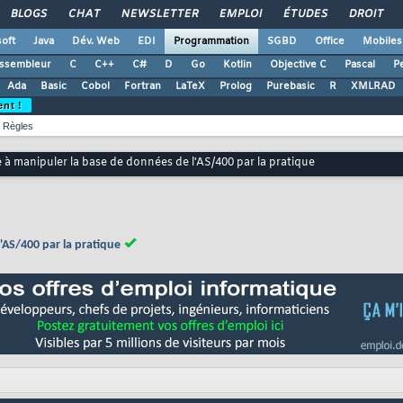
BLOGS
CHAT
NEWSLETTER
EMPLOI
ÉTUDES
DROIT
oft
Java
Dév. Web
EDI
Programmation
SGBD
Office
Mobiles
ssembleur
C
C++
C#
D
Go
Kotlin
Objective C
Pascal
Pe
Ada
Basic
Cobol
Fortran
LaTeX
Prolog
Purebasic
R
XMLRAD
ent !
Règles
à manipuler la base de données de l'AS/400 par la pratique
'AS/400 par la pratique