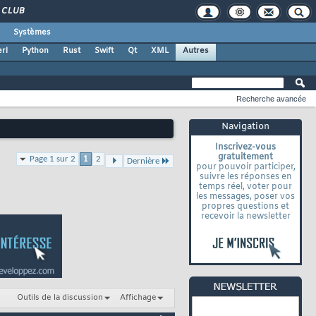
CLUB
Systèmes
rl
Python
Rust
Swift
Qt
XML
Autres
Recherche avancée
Navigation
Inscrivez-vous
gratuitement
Page 1 sur 2
1
2
Dernière
pour pouvoir participer,
suivre les réponses en
temps réel, voter pour
les messages, poser vos
propres questions et
recevoir la newsletter
Outils de la discussion
Affichage