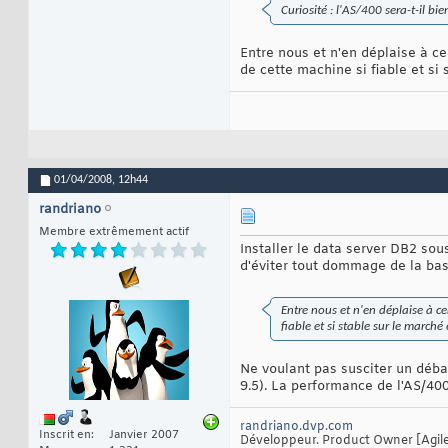
Curiosité : l'AS/400 sera-t-il bi
Entre nous et n'en déplaise à cer
de cette machine si fiable et si 
01/04/2008,
12h44
randriano
Membre extrêmement actif
Installer le data server DB2 sou
d'éviter tout dommage de la bas
Entre nous et n'en déplaise à cer
fiable et si stable sur le marché
Ne voulant pas susciter un déba
9.5). La performance de l'AS/40
randriano.dvp.com
Inscrit en
Janvier 2007
Développeur. Product Owner [Agile]