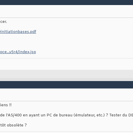
cer.
initiationbases.pdf
oce...v5r4/index.jsp
iens !!
r de l'AS/400 en ayant un PC de bureau (émulateur, etc.) ? Tester du 
ntôt obsolète ?