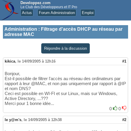
Developpez.com
Le Club des Développeurs et IT Pro
Actus
Forum Administration
Emploi
Administration
:
Filtrage d'accès DHCP au réseau par
adresse MAC
Répondre à la discussion
kikica
,
le 14/09/2005 à 12h16
#1
Bonjour,
Est-il possible de filtrer l'accès au réseau des ordinateurs par
rapport à leur @MAC, et non pas uniquement par rapport à @IP
et nom DNS?
Ceci est possible en WI-FI et sur Linux, mais sur Windows,
Active Directory, ...???
Merci pour 1 bonne idée...
0
0
le y@m's
,
le 14/09/2005 à 12h38
#2