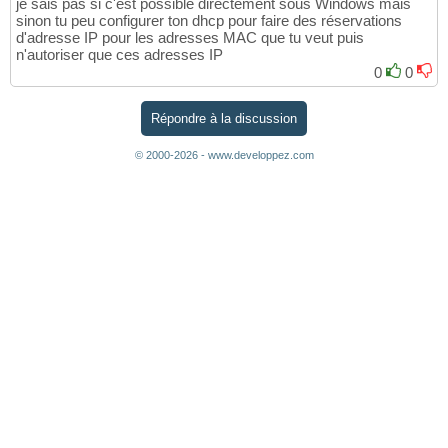
je sais pas si c'est possible directement sous Windows mais
sinon tu peu configurer ton dhcp pour faire des réservations
d'adresse IP pour les adresses MAC que tu veut puis
n'autoriser que ces adresses IP
0
0
Répondre à la discussion
© 2000-2026 - www.developpez.com