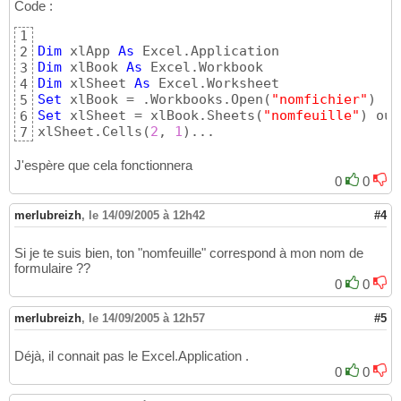
Code :
1
Dim
 xlApp 
As
2
Dim
 xlBook 
As
3
Dim
 xlSheet 
As
4
Set
 xlBook = .Workbooks.Open
(
"nomfichier"
)
5
Set
 xlSheet = xlBook.Sheets
(
"nomfeuille"
)
 ou 
6
xlSheet.Cells
(
2
, 
1
)
...
7
J'espère que cela fonctionnera
0
0
merlubreizh
,
le 14/09/2005 à 12h42
#4
Si je te suis bien, ton "nomfeuille" correspond à mon nom de
formulaire ??
0
0
merlubreizh
,
le 14/09/2005 à 12h57
#5
Déjà, il connait pas le Excel.Application .
0
0