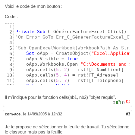
Voici le code de mon bouton :
Code :
1
Private
Sub
 C_GénérerFactureExcel_Click
(
)
2
'On Error GoTo Err_C_GénérerFactureExcel_Cli
3
4
'Sub OpenExcelWorkbook(WorkbookPath As Strin
5
Set
 oApp = CreateObject
(
"Excel.Applicati
6
    oApp.Visible = 
True
7
    oApp.Workbooks.Open 
"C:\Documents and Se
8
    oApp.cells
(
5
, 
2
)
 = rst!
[
L_NomClient
]
9
    oApp.cells
(
5
, 
4
)
 = rst!
[
T_Adresse
]
10
    oApp.cells
(
5
, 
7
)
 = rst!
[
T_Telephone
]
11
Set
 oApp = 
Nothing
12
End
Sub
13
14
Il m'indique pour la fonction cells(nb1, nb2) "objet requis".
'E'rr_C_GénérerFactureExcel_Click:
15
0
0
'   MsgBox Err.Description
16
'  Resume Exit_C_GénérerFactureExcel_Click
17
com-ace
,
le 14/09/2005 à 12h32
#3
Je te propose de sélectionner la feuille de travail. Tu sélectionne
le classeur mais pas la feuille.