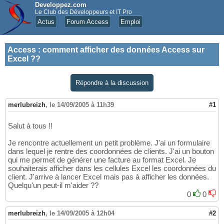
Developpez.com
Le Club des Développeurs et IT Pro
Actus
Forum Access
Emploi
Access
:
comment afficher des données Access sur
Excel ??
Répondre à la discussion
merlubreizh
,
le 14/09/2005 à 11h39
#1
Salut à tous !!
Je rencontre actuellement un petit problème. J'ai un formulaire
dans lequel je rentre des coordonnées de clients. J'ai un bouton
qui me permet de générer une facture au format Excel. Je
souhaiterais afficher dans les cellules Excel les coordonnées du
client. J'arrive à lancer Excel mais pas à afficher les données.
Quelqu'un peut-il m'aider ??
0
0
merlubreizh
,
le 14/09/2005 à 12h04
#2