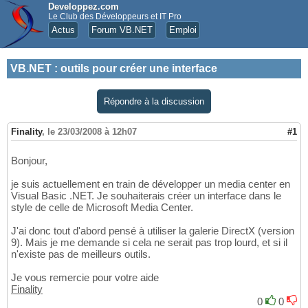
Developpez.com
Le Club des Développeurs et IT Pro
Actus
Forum VB.NET
Emploi
VB.NET
:
outils pour créer une interface
Répondre à la discussion
Finality
,
le 23/03/2008 à 12h07
#1
Bonjour,
je suis actuellement en train de développer un media center en
Visual Basic .NET. Je souhaiterais créer un interface dans le
style de celle de Microsoft Media Center.
J'ai donc tout d'abord pensé à utiliser la galerie DirectX (version
9). Mais je me demande si cela ne serait pas trop lourd, et si il
n'existe pas de meilleurs outils.
Je vous remercie pour votre aide
Finality
0
0