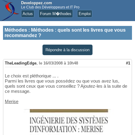
Developpez.com
Le Club des Développeurs et IT Pro
Actus
Forum M�thodes
Emploi
Méthodes
:
Méthodes : quels sont les livres que vous
recommandez ?
Répondre à la discussion
TheLeadingEdge
,
le 16/03/2008 à 10h48
#1
Le choix est pléthorique ... .
Parmi les livres que vous possédez ou que vous avez lus,
quels sont ceux que vous conseillez ? Ajoutez-les à la suite de
ce message.
Merise