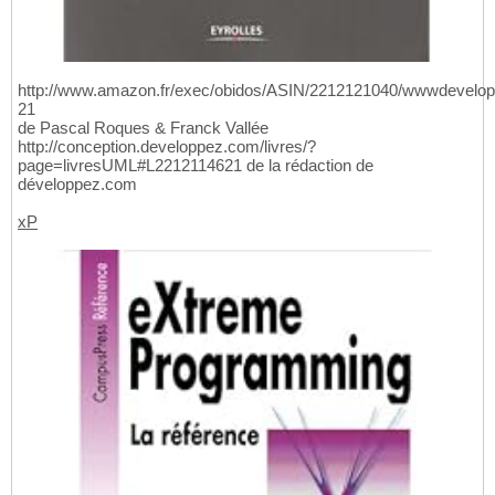
http://www.amazon.fr/exec/obidos/ASIN/2212121040/wwwdevelop
21
de Pascal Roques & Franck Vallée
http://conception.developpez.com/livres/?
page=livresUML#L2212114621 de la rédaction de
développez.com
xP