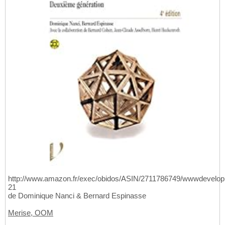
http://www.amazon.fr/exec/obidos/ASIN/2711786749/wwwdevelop
21
de Dominique Nanci & Bernard Espinasse
Merise, OOM