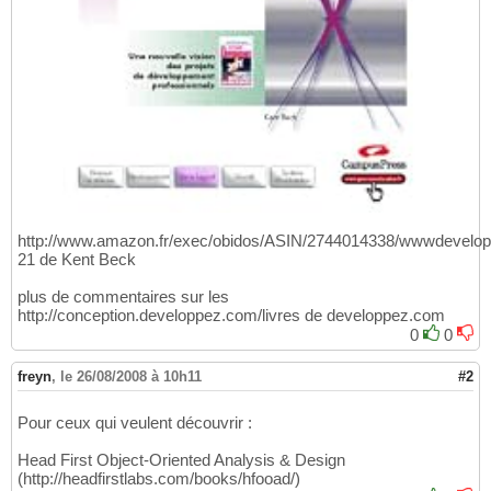
http://www.amazon.fr/exec/obidos/ASIN/2744014338/wwwdevelop
21 de Kent Beck
plus de commentaires sur les
http://conception.developpez.com/livres de developpez.com
0
0
freyn
,
le 26/08/2008 à 10h11
#2
Pour ceux qui veulent découvrir :
Head First Object-Oriented Analysis & Design
(http://headfirstlabs.com/books/hfooad/)