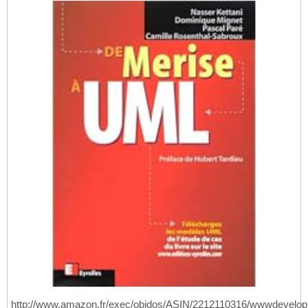
http://www.amazon.fr/exec/obidos/ASIN/2212110316/wwwdevelop