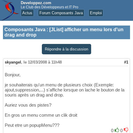
Developpez.com
Le Club des Développeurs et IT Pro
Actus
Forum Composants Java
Emploi
Composants Java
:
[JList] afficher un menu lors d'un
drag and drop
Répondre à la discussion
skyangel
,
le 12/03/2008 à 11h48
#1
Bonjour,
je souhaiterais qu'un menu de plusieurs choix (Exemple:
ajout,suppression,...) s'affiche lorsque on lache le bouton de la
souris après un drag and drop.
Auriez vous des pistes?
En gros un menu comme un clik droit
Peut etre un popupMenu???
0
0