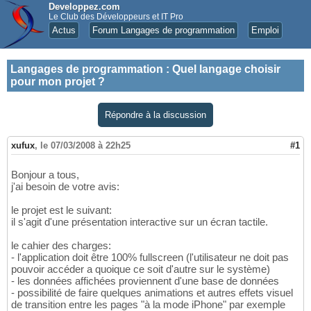
Developpez.com
Le Club des Développeurs et IT Pro
Actus
Forum Langages de programmation
Emploi
Langages de programmation
:
Quel langage choisir
pour mon projet ?
Répondre à la discussion
xufux
,
le 07/03/2008 à 22h25
#1
Bonjour a tous,
j'ai besoin de votre avis:
le projet est le suivant:
il s'agit d'une présentation interactive sur un écran tactile.
le cahier des charges:
- l'application doit être 100% fullscreen (l'utilisateur ne doit pas
pouvoir accéder a quoique ce soit d'autre sur le système)
- les données affichées proviennent d'une base de données
- possibilité de faire quelques animations et autres effets visuel
de transition entre les pages "à la mode iPhone" par exemple