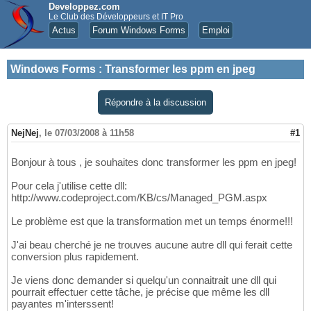
Developpez.com
Le Club des Développeurs et IT Pro
Actus
Forum Windows Forms
Emploi
Windows Forms
:
Transformer les ppm en jpeg
Répondre à la discussion
NejNej
,
le 07/03/2008 à 11h58
#1
Bonjour à tous , je souhaites donc transformer les ppm en jpeg!
Pour cela j'utilise cette dll:
http://www.codeproject.com/KB/cs/Managed_PGM.aspx
Le problème est que la transformation met un temps énorme!!!
J'ai beau cherché je ne trouves aucune autre dll qui ferait cette
conversion plus rapidement.
Je viens donc demander si quelqu'un connaitrait une dll qui
pourrait effectuer cette tâche, je précise que même les dll
payantes m'interssent!