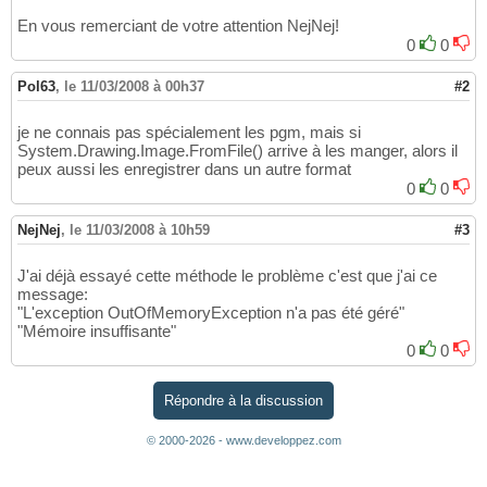
En vous remerciant de votre attention NejNej!
0
0
Pol63
,
le 11/03/2008 à 00h37
#2
je ne connais pas spécialement les pgm, mais si
System.Drawing.Image.FromFile() arrive à les manger, alors il
peux aussi les enregistrer dans un autre format
0
0
NejNej
,
le 11/03/2008 à 10h59
#3
J'ai déjà essayé cette méthode le problème c'est que j'ai ce
message:
"L'exception OutOfMemoryException n'a pas été géré"
"Mémoire insuffisante"
0
0
Répondre à la discussion
© 2000-2026 - www.developpez.com