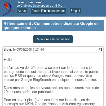
Developpez.com
Le Club des Développeurs et IT Pro
Actus
Forum R�f�rencement
Emploi
Référencement
:
Comment être indexé par Google en
quelques minutes
Répondre à la discussion
thbar
,
le 05/03/2008 à 17h44
#1
Hello,
je n'ai pas vu de référence à ce point sur le forum donc je
partage cette info qui me parait importante: si votre site publie
un flux RSS et que vous ciblez Google, vous pouvez être
indexé par Google BlogSearch en quelques minutes à peine.
Dans mes tests, les nouveaux articles apparaissent moins de
10 minutes après leur publication.
Pour en savoir plus (avec des infos sur la publication de
sitemaps sur MSN, Google, Yahoo et Ask.com également):