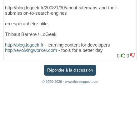
http://blog.logeek.fr/2008/1/30/about-sitemaps-and-their-
submission-to-search-engines
en espérant être utile,
Thibaut Barrère / LoGeek
--
http://blog.logeek.fr
- learning content for developers
http://evolvingworker.com
- tools for a better day
0
0
Répondre à la discussion
© 2000-2026 - www.developpez.com