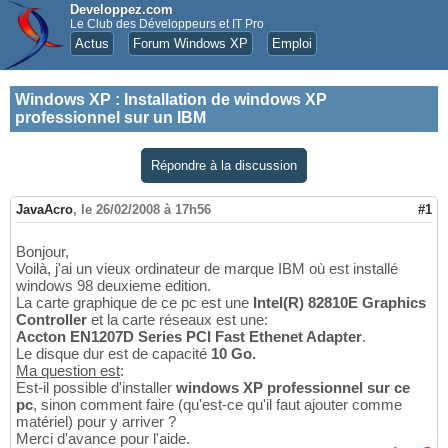
Developpez.com
Le Club des Développeurs et IT Pro
Actus
Forum Windows XP
Emploi
Windows XP
:
Installation de windows XP
professionnel sur un IBM
Répondre à la discussion
JavaAcro
,
le 26/02/2008 à 17h56
#1
Bonjour,
Voilà, j'ai un vieux ordinateur de marque IBM où est installé
windows 98 deuxieme edition.
La carte graphique de ce pc est une
Intel(R) 82810E Graphics
Controller
et la carte réseaux est une:
Accton EN1207D Series PCI Fast Ethenet Adapter
.
Le disque dur est de capacité
10 Go.
Ma question est
:
Est-il possible d'installer
windows XP professionnel sur ce
pc
, sinon comment faire (qu'est-ce qu'il faut ajouter comme
matériel) pour y arriver ?
Merci d'avance pour l'aide.