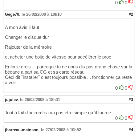
0
0
Gege70
,
le 26/02/2008 à 18h10
#2
A mon avis il faut :
Changer le disque dur
Rajouter de la mémoire
et acheter une boite de vitesse pour accélérer le proc
Enfin je crois ... parceque tu ne nous dis pas grand chose sur la
bécane a part sa CG et sa carte réseau.
Ceci dit "installer" c est toujours possible ... fonctionner ça reste
à voir
0
0
jujulev
,
le 26/02/2008 à 18h31
#3
Tout à fait d'accord ça va pas etre simple qu 'il tourne.
0
0
jbarreau-mainson
,
le 27/02/2008 à 10h52
#4