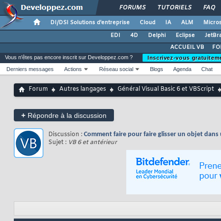
FORUMS
TUTORIELS
FAQ
DI/DSI Solutions d'entreprise
Cloud
IA
ALM
Micros
EDI
4D
Delphi
Eclipse
JetBr
ACCUEIL VB
FO
Vous n'êtes pas encore inscrit sur Developpez.com ?
Inscrivez-vous gratuitem
Derniers messages
Actions
Réseau social
Blogs
Agenda
Chat
Forum
Autres langages
Général Visual Basic 6 et VBScript
+
Répondre à la discussion
Discussion :
Comment faire pour faire glisser un objet dans
Sujet :
VB 6 et antérieur