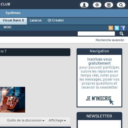
CLUB
Systèmes
Visual Basic 6
Lazarus
Qt Creator
WIKI
Recherche avancée
Navigation
rm ?
Inscrivez-vous
gratuitement
pour pouvoir participer,
suivre les réponses en
temps réel, voter pour
les messages, poser vos
propres questions et
recevoir la newsletter
Outils de la discussion
Affichage