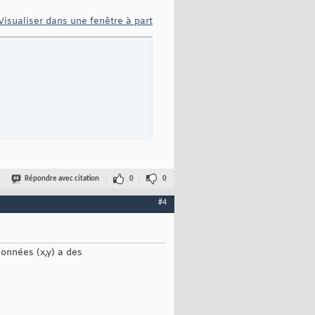
Visualiser dans une fenêtre à part
Répondre avec citation
0
0
#4
données (x,y) a des