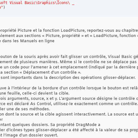
soft Visual Basic\Graphics\Icons\ _‎
o"
)
ropriété Picture et la fonction LoadPicture, reportez-‎vous au chapitre 
lement aux sections « Picture, propriété » et « LoadPicture, fonction 
 dans les Manuels en ligne‎
bouton de la souris après avoir fait glisser un contrôle, ‎Visual Basic
nement de plusieurs manières. Même si le contrôle ne se déplace pas
 un code pour ‎l'amener à cet emplacement (indiqué par la dernière po
la section « Déplacement d'un contrôle ».‎
sont importants dans la description des opérations ‎glisser-déplacer.‎
uve à l'intérieur de la bordure d'un contrôle lorsque le ‎bouton est relâc
 ‎feuille, celle-ci devient la cible.‎
is arguments, source, x et y. L'argument source ‎désigne le contrôle qu
ce est déclaré As Control, utilisez-le exactement ‎comme un contrôle
eler une de ses méthodes.‎
çon dont la source et la cible agissent interactivement. ‎La source est
er
sentant quelques dossiers. Sa propriété DragMode a
ier d'icônes types glisser-déplacer a été affecté à la ‎valeur de sa prop
 ‎l'image d'un dossier ouvert.‎