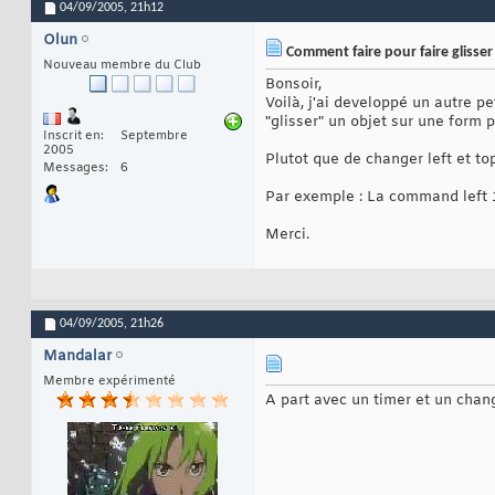
04/09/2005,
21h12
Olun
Comment faire pour faire glisser
Nouveau membre du Club
Bonsoir,
Voilà, j'ai developpé un autre p
"glisser" un objet sur une form 
Inscrit en
Septembre
2005
Plutot que de changer left et t
Messages
6
Par exemple : La command left 10
Merci.
04/09/2005,
21h26
Mandalar
Membre expérimenté
A part avec un timer et un chang