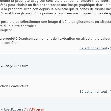
finir la propriété DragIcon consiste à utiliser la ‎fenêtre Propriétés.
riétés pour choisir un fichier contenant une image graphique dans la bo
à la propriété DragIcon depuis la bibliothèque ‎d'icônes de Visual Ba
t Visual Basic\Icons). Vous pouvez aussi créer vos propres icônes de 
 possible de sélectionner une image d'icône de ‎glissement en affecta
é d'un autre contrôle :‎
DragIcon
 propriété DragIcon au moment de l'exécution en ‎affectant la valeur 
e contrôle :‎
Sélectionner tout
-
 = Image3.Picture
ction LoadPicture :‎
Sélectionner tout
-
 = LoadPicture
(
"c:\Program _‎