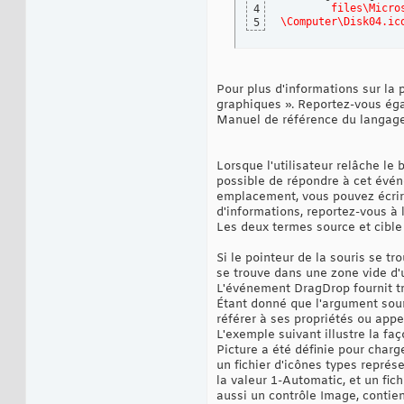
	files\Micro
4
‎\Computer\Disk04.ic
5
Pour plus d'informations sur la p
graphiques ». Reportez-vous ‎éga
Manuel de référence du langage
Lorsque l'utilisateur relâche le 
possible de répondre à cet ‎évé
emplacement, vous pouvez écrire
d'informations, reportez-vous à 
Les deux termes source et cible 
Si le pointeur de la souris se tro
se trouve dans une zone vide d'une
L'événement DragDrop fournit tro
Étant donné que l'argument sour
référer à ses propriétés ou ‎app
L'exemple suivant illustre la fa
Picture a été définie pour charg
un fichier d'icônes types repré
la valeur 1-Automatic, et un fich
aussi un contrôle Image, contient