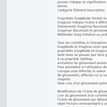
pouvez indiquer la signification
donné.‎
Catégorie Élément Description
Propriétés DragMode Permet le 
DragIcon Indique l'icône à affich
Événements DragDrop Reconnaît l
DragOver Reconnaît le glissement
Méthodes Drag Initialise ou arr
Tous les contrôles, à l'exceptio
DragMode et DragIcon ainsi que 
propriétés DragMode et DragIcon
Note Vous ne pouvez pas faire gl
à sa propriété TabStop.‎
Activation du glissement autom
Pour permettre à l'utilisateur de
Lorsque vous affectez la valeur 
de glissement, affectez-lui la ‎v
chapitre.‎
Note Lors d'un glissement automa
Modification de l'icône de glis
Lors du glissement d'un contrôle,
l'icône de glissement par défaut
objet Picture correspondant à u