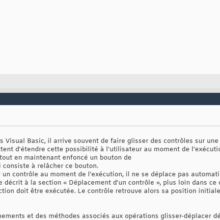
 Visual Basic, il arrive souvent de faire glisser des ‎contrôles sur une 
nt ‎d'étendre cette possibilité à l'utilisateur au moment de l'exécution
 tout en maintenant enfoncé un bouton de
i consiste à relâcher ce bouton.‎
r un contrôle au moment de l'exécution, il ne se déplace pas ‎autom
rit à la section ‎‎« Déplacement d'un contrôle », plus loin dans ce c
ion doit être exécutée. Le contrôle retrouve alors sa position ‎initiale 
énements et des méthodes associés aux opérations ‎glisser-déplacer dé