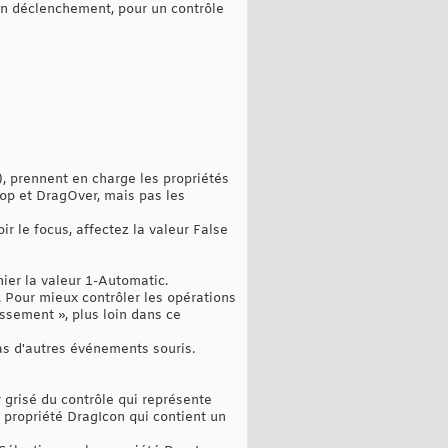
son déclenchement, ‎pour un contrôle
), prennent en charge les propriétés
p et DragOver, ‎mais pas les
r le focus, affectez la valeur False
ier la valeur 1-Automatic.‎
. Pour mieux contrôler les opérations
ssement », plus ‎loin dans ce
as d'autres événements souris.‎
r grisé du contrôle qui représente
 propriété ‎DragIcon qui contient un