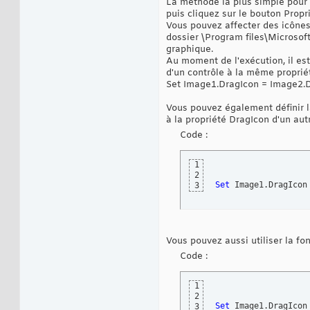
La méthode la plus simple pour dé
puis cliquez sur le bouton ‎Prop
Vous pouvez affecter des icônes 
dossier \Program ‎files\Microsof
graphique.‎
Au moment de l'exécution, il est
d'un contrôle à la même ‎propriét
Set Image1.DragIcon = Image2.
Vous pouvez également définir la
à la propriété DragIcon d'un ‎autr
Code :
1
2
Set
 Image1.DragIcon
3
Vous pouvez aussi utiliser la fon
Code :
1
2
Set
 Image1.DragIcon
3