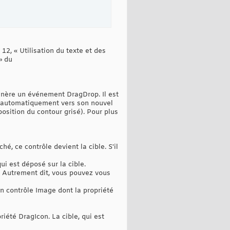
12, « Utilisation du texte et des
» du
 génère un événement DragDrop. Il est
 ‎automatiquement vers son nouvel
sition du contour grisé). Pour ‎plus
hé, ce contrôle devient la cible. S'il
i est déposé sur la cible.‎
. Autrement dit, vous pouvez vous
 un contrôle Image dont la propriété
riété DragIcon. La cible, qui est