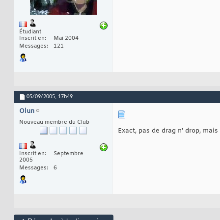
Étudiant
Inscrit en
Mai 2004
Messages
121
05/09/2005,
17h49
Olun
Nouveau membre du Club
Exact, pas de drag n' drop, mais 
Inscrit en
Septembre
2005
Messages
6