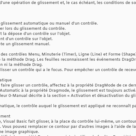
 ‎d'une opération de glissement et, le cas échéant, les conditions de 
glissement automatique ou manuel d'un contrôle.‎
er lors du glissement du contrôle.‎
a dépose d'un contrôle sur l'objet.‎
 d'un contrôle sur l'objet.‎
ête un glissement manuel.‎
n des contrôles Menu, Minuterie (Timer), Ligne (Line) ‎et Forme (Shape
‎la méthode Drag. Les feuilles reconnaissent les événements DragDro
 ni la méthode Drag.‎
isser un contrôle qui a le focus. Pour empêcher un contrôle ‎de recevoi
atique
 faire glisser un contrôle, affectez à la propriété ‎DragMode de ce dern
Automatic à la propriété Dragmode, le glissement est ‎toujours activé
aleur 0-Manual décrite à la section « Activation et désactivation du gli
tique, le contrôle auquel le glissement est appliqué ne ‎reconnaît p
sement
 Visual Basic fait glisser, à la place du contrôle lui-‎même, un contou
. ‎Vous pouvez remplacer ce contour par d'autres images à l'aide de la
ne image graphique.‎