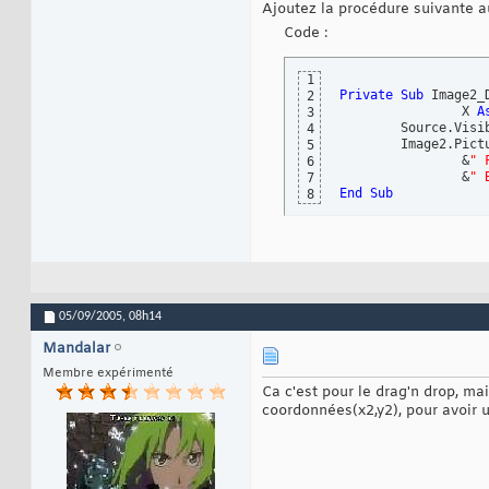
Ajoutez la procédure suivante a
Code :
1
Private
Sub
 Image2_
2
		X 
A
3
	Source.Visi
4
	Image2.Pic
5
		&
" 
6
		&
" 
7
End
Sub
8
05/09/2005,
08h14
Mandalar
Membre expérimenté
Ca c'est pour le drag'n drop, mai
coordonnées(x2,y2), pour avoir u