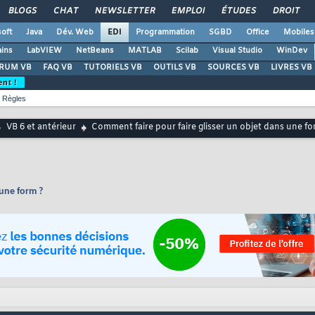
BLOGS
CHAT
NEWSLETTER
EMPLOI
ÉTUDES
DROIT
oft
Java
Dév. Web
EDI
Programmation
SGBD
Office
Mobiles
ains
LabVIEW
NetBeans
MATLAB
Scilab
Visual Studio
WinDev
RUM VB
FAQ VB
TUTORIELS VB
OUTILS VB
SOURCES VB
LIVRES VB
ent !
Règles
VB 6 et antérieur
Comment faire pour faire glisser un objet dans une fo
 une form ?