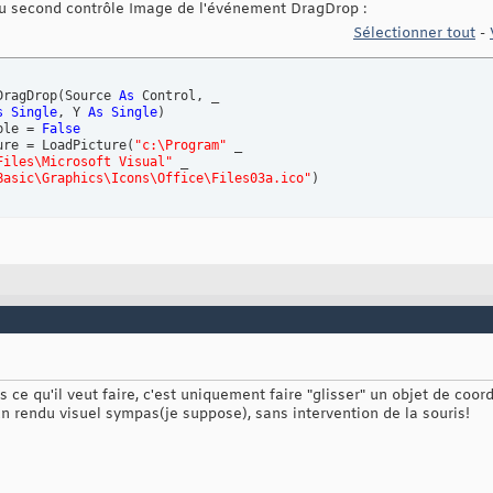
u second contrôle Image de l'événement DragDrop :‎
Sélectionner tout
-
DragDrop
(
Source 
As
 Control, _‎

s
Single
, Y 
As
Single
)
ble = 
False
ture = LoadPicture
(
"c:\Program"
 _‎

Files\Microsoft Visual"
 _‎

Basic\Graphics\Icons\Office\Files03a.ico"
)
s ce qu'il veut faire, c'est uniquement faire "glisser" un objet de coor
n rendu visuel sympas(je suppose), sans intervention de la souris!