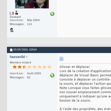
Étudiant
Inscrit en
Mai 2004
Messages
121
05/09/2005,
02h04
hassanibi
Membre éclairé
Glisser et déplacer
Lors de la création d'applications
Inscrit en
Août 2005
déplacer de Visual Basic permette
Messages
62
consiste à déplacer un contrôle
la souris, et déplacer l'action qu
Note Lorsque vous faites glisse
son nouvel emplacement comme déc
‎uniquement à indiquer qu'une act
bouton de la souris.‎
À l'aide des propriétés, des év