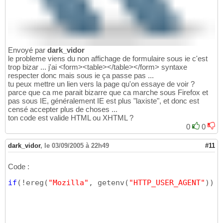
Envoyé par
dark_vidor
le probleme viens du non affichage de formulaire sous ie c'est
trop bizar ... j'ai <form><table></table></form> syntaxe
respecter donc mais sous ie ça passe pas ...
tu peux mettre un lien vers la page qu'on essaye de voir ?
parce que ca me parait bizarre que ca marche sous Firefox et
pas sous IE, généralement IE est plus "laxiste", et donc est
censé accepter plus de choses ...
ton code est valide HTML ou XHTML ?
0
0
dark_vidor
,
le 03/09/2005 à 22h49
#11
Code :
if
(
!ereg
(
"Mozilla"
, getenv
(
"HTTP_USER_AGENT"
)
)
e