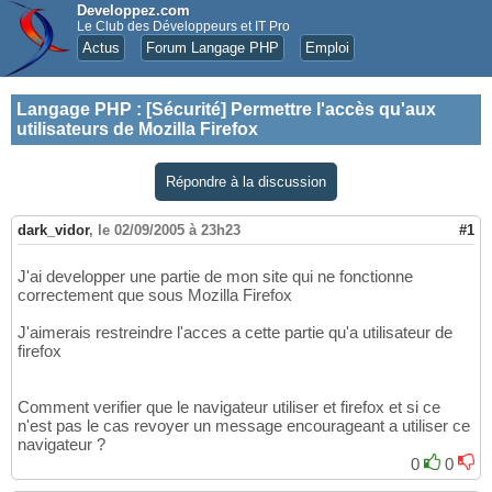
Developpez.com
Le Club des Développeurs et IT Pro
Actus
Forum Langage PHP
Emploi
Langage PHP
:
[Sécurité] Permettre l'accès qu'aux
utilisateurs de Mozilla Firefox
Répondre à la discussion
dark_vidor
,
le 02/09/2005 à 23h23
#1
J'ai developper une partie de mon site qui ne fonctionne
correctement que sous Mozilla Firefox
J'aimerais restreindre l'acces a cette partie qu'a utilisateur de
firefox
Comment verifier que le navigateur utiliser et firefox et si ce
n'est pas le cas revoyer un message encourageant a utiliser ce
navigateur ?
0
0