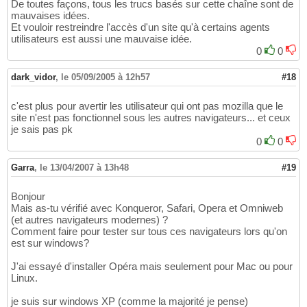
De toutes façons, tous les trucs basés sur cette chaîne sont de
mauvaises idées.
Et vouloir restreindre l'accès d'un site qu'à certains agents
utilisateurs est aussi une mauvaise idée.
0
0
dark_vidor
,
le 05/09/2005 à 12h57
#18
c'est plus pour avertir les utilisateur qui ont pas mozilla que le
site n'est pas fonctionnel sous les autres navigateurs... et ceux
je sais pas pk
0
0
Garra
,
le 13/04/2007 à 13h48
#19
Bonjour
Mais as-tu vérifié avec Konqueror, Safari, Opera et Omniweb
(et autres navigateurs modernes) ?
Comment faire pour tester sur tous ces navigateurs lors qu'on
est sur windows?
J'ai essayé d'installer Opéra mais seulement pour Mac ou pour
Linux.
je suis sur windows XP (comme la majorité je pense)