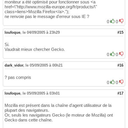
moniteur a été optimisé pour fonctionner sous <a
href=\"http://www.mozilla-europe.org/fr/products/\"
class=liens>Mozilla Firefox</a>.");
ne renvoie pas le message d'erreur sous IE ?
0
0
loufoque
,
le 04/09/2005 à 23h29
#15
Si.
Vaudrait mieux chercher Gecko.
0
0
dark_vidor
,
le 05/09/2005 à 00h21
#16
? pas compris
0
0
loufoque
,
le 05/09/2005 à 03h01
#17
Mozilla est présent dans la chaîne d'agent utilisateur de la
plupart des navigateurs.
Or, seuls les navigateurs Gecko (le moteur de Mozilla) ont
Gecko dans cette chaîne.