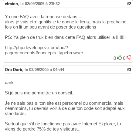
elraton
,
le 02/09/2005 à 23h32
#2
Ya une FAQ avec la reponse dedans ...
alors je vais etre gentils je te donne le liens, mais la prochaine
fois on lit un peu avant de poser des questions !
PS: Ya plein de truk bien dans cette FAQ alors utiliser la !!!!!!!!
http://php.developpez.com/faq/?
page=concepts#concepts_typebrowser
0
0
Orb Dorb
,
le 03/09/2005 à 04h44
#3
dark
Si je puis me permettre un conseil...
Je ne sais pas si ton site est personnel ou commercial mais
néanmoins, tu devrais voir à ce que ton code soit adapté aux
standards.
Surtout que s'il ne fonctionne pas avec Internet Explorer, tu
viens de perdre 75% de tes visiteurs...