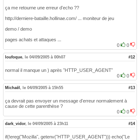
ça me retourne une erreur d'echo ??
http://derniere-bataille.hollinae.com/ ... moniteur de jeu
demo / demo
pages achats et attaques ...
0
0
loufoque
,
le 04/09/2005 à 00h07
#12
normal il manque un ) après "HTTP_USER_AGENT"
0
0
Michaël
,
le 04/09/2005 à 15h55
#13
ça devrait pas envoyer un message d'erreur normalement à
cause de cette parenthèse ?
0
0
dark_vidor
,
le 04/09/2005 à 23h11
#14
if(!ereg("Mozilla", getenv("HTTP_USER_AGENT"))) echo("Le