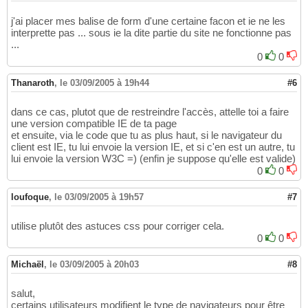
j'ai placer mes balise de form d'une certaine facon et ie ne les
interprette pas ... sous ie la dite partie du site ne fonctionne pas
...
0
0
Thanaroth
,
le 03/09/2005 à 19h44
#6
dans ce cas, plutot que de restreindre l'accès, attelle toi a faire
une version compatible IE de ta page
et ensuite, via le code que tu as plus haut, si le navigateur du
client est IE, tu lui envoie la version IE, et si c'en est un autre, tu
lui envoie la version W3C =) (enfin je suppose qu'elle est valide)
0
0
loufoque
,
le 03/09/2005 à 19h57
#7
utilise plutôt des astuces css pour corriger cela.
0
0
Michaël
,
le 03/09/2005 à 20h03
#8
salut,
certains utilisateurs modifient le type de navigateurs pour être