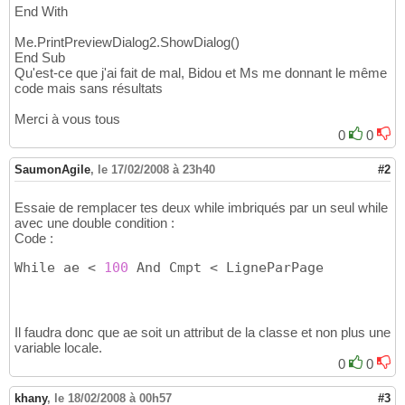
End With
Me.PrintPreviewDialog2.ShowDialog()
End Sub
Qu'est-ce que j'ai fait de mal, Bidou et Ms me donnant le même
code mais sans résultats
Merci à vous tous
0
0
SaumonAgile
,
le 17/02/2008 à 23h40
#2
Essaie de remplacer tes deux while imbriqués par un seul while
avec une double condition :
Code :
While ae < 
100
 And Cmpt < LigneParPage
Il faudra donc que ae soit un attribut de la classe et non plus une
variable locale.
0
0
khany
,
le 18/02/2008 à 00h57
#3