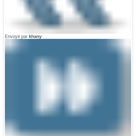
Envoyé par
khany