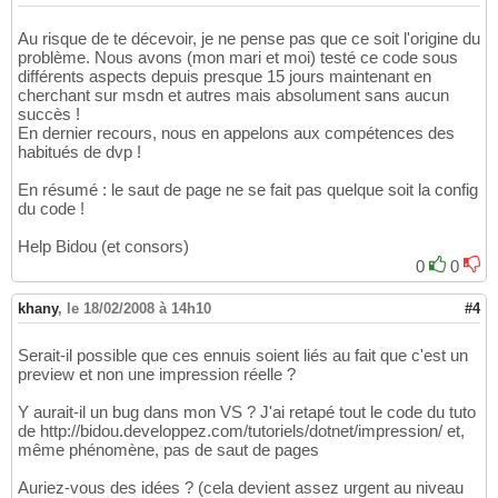
Au risque de te décevoir, je ne pense pas que ce soit l'origine du
problème. Nous avons (mon mari et moi) testé ce code sous
différents aspects depuis presque 15 jours maintenant en
cherchant sur msdn et autres mais absolument sans aucun
succès !
En dernier recours, nous en appelons aux compétences des
habitués de dvp !
En résumé : le saut de page ne se fait pas quelque soit la config
du code !
Help Bidou (et consors)
0
0
khany
,
le 18/02/2008 à 14h10
#4
Serait-il possible que ces ennuis soient liés au fait que c'est un
preview et non une impression réelle ?
Y aurait-il un bug dans mon VS ? J'ai retapé tout le code du tuto
de http://bidou.developpez.com/tutoriels/dotnet/impression/ et,
même phénomène, pas de saut de pages
Auriez-vous des idées ? (cela devient assez urgent au niveau