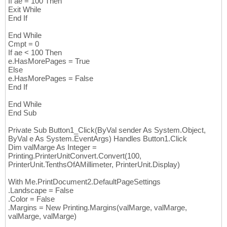
If ae = 100 Then
Exit While
End If
End While
Cmpt = 0
If ae < 100 Then
e.HasMorePages = True
Else
e.HasMorePages = False
End If
End While
End Sub
Private Sub Button1_Click(ByVal sender As System.Object,
ByVal e As System.EventArgs) Handles Button1.Click
Dim valMarge As Integer =
Printing.PrinterUnitConvert.Convert(100,
PrinterUnit.TenthsOfAMillimeter, PrinterUnit.Display)
With Me.PrintDocument2.DefaultPageSettings
.Landscape = False
.Color = False
.Margins = New Printing.Margins(valMarge, valMarge,
valMarge, valMarge)