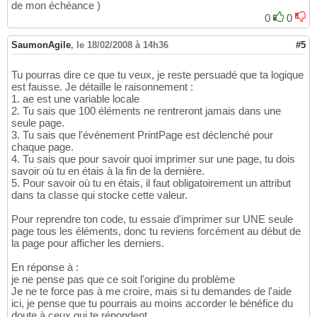
de mon échéance )
0
0
SaumonAgile
,
le 18/02/2008 à 14h36
#5
Tu pourras dire ce que tu veux, je reste persuadé que ta logique
est fausse. Je détaille le raisonnement :
1. ae est une variable locale
2. Tu sais que 100 éléments ne rentreront jamais dans une
seule page.
3. Tu sais que l'événement PrintPage est déclenché pour
chaque page.
4. Tu sais que pour savoir quoi imprimer sur une page, tu dois
savoir où tu en étais à la fin de la dernière.
5. Pour savoir où tu en étais, il faut obligatoirement un attribut
dans ta classe qui stocke cette valeur.
Pour reprendre ton code, tu essaie d'imprimer sur UNE seule
page tous les éléments, donc tu reviens forcément au début de
la page pour afficher les derniers.
En réponse à :
je ne pense pas que ce soit l'origine du problème
Je ne te force pas à me croire, mais si tu demandes de l'aide
ici, je pense que tu pourrais au moins accorder le bénéfice du
doute à ceux qui te répondent.