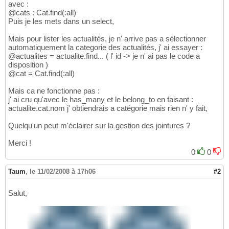
avec :
@cats : Cat.find(:all)
Puis je les mets dans un select,
Mais pour lister les actualités, je n' arrive pas a sélectionner
automatiquement la categorie des actualités, j' ai essayer :
@actualites = actualite.find... ( l' id -> je n' ai pas le code a
disposition )
@cat = Cat.find(:all)
Mais ca ne fonctionne pas :
j' ai cru qu'avec le has_many et le belong_to en faisant :
actualite.cat.nom j' obtiendrais a catégorie mais rien n' y fait,
Quelqu'un peut m'éclairer sur la gestion des jointures ?
Merci !
0
0
Taum
,
le 11/02/2008 à 17h06
#2
Salut,