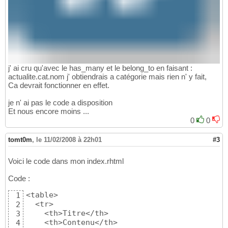
j' ai cru qu'avec le has_many et le belong_to en faisant :
actualite.cat.nom j' obtiendrais a catégorie mais rien n' y fait,
Ca devrait fonctionner en effet.
je n' ai pas le code a disposition
Et nous encore moins ...
0
0
tomt0m
,
le 11/02/2008 à 22h01
#3
Voici le code dans mon index.rhtml
Code :
<table>

1
  <tr>

2
    <th>Titre</th>

3
    <th>Contenu</th>

4