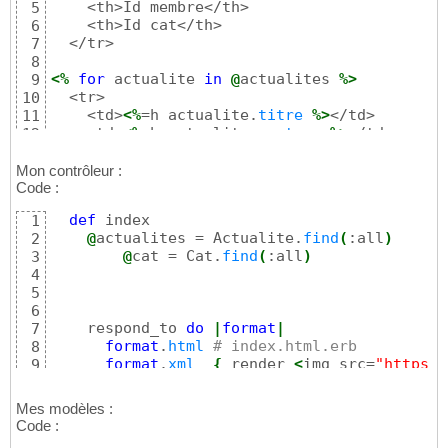
    <th>Id membre</th>

5
    <th>Id cat</th>

6
  </tr>

7
8
<%
for
 actualite 
in
@
actualites 
%>
9
  <tr>

10
    <td>
<%
=h actualite.
titre
%>
</td>

11
    <td>
<%
=h actualite.
contenu
%>
</td>

12
    <td>
<%
=h actualite.
id_membre
%>
</td>

13
    <td>
<%
=h actualite.
cat
.
nom
%>
</td>

14
Mon contrôleur :
    <td>
<%
= link_to 
'Show'
, actualite 
%>
</td
Code :
15
    <td>
<%
= link_to 
'Edit'
, edit_actualite_p
16
def
 index

1
    <td>
<%
= link_to 
'Destroy'
, actualite, :c
17
@
actualites = Actualite.
find
(
:all
)
2
18
@
cat = Cat.
find
(
:all
)
3
<%
end
%>
19
4
</table>
20
5
6
    respond_to 
do
|
format
|
7
format
.
html
# index.html.erb
8
format
.
xml
{
 render 
<
img src=
"https:/
9
end
10
Mes modèles :
Code :