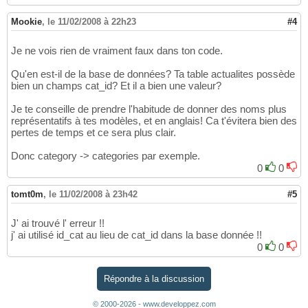
19:     <td>
<%
= link_to 
'Destroy'
, actualite
14
Mookie
,
le 11/02/2008 à 22h23
#4
Je ne vois rien de vraiment faux dans ton code.
Qu'en est-il de la base de données? Ta table actualites possède
bien un champs cat_id? Et il a bien une valeur?
Je te conseille de prendre l'habitude de donner des noms plus
représentatifs à tes modèles, et en anglais! Ca t'évitera bien des
pertes de temps et ce sera plus clair.
Donc category -> categories par exemple.
0
0
tomt0m
,
le 11/02/2008 à 23h42
#5
J' ai trouvé l' erreur !!
j' ai utilisé id_cat au lieu de cat_id dans la base donnée !!
0
0
Répondre à la discussion
© 2000-2026 - www.developpez.com