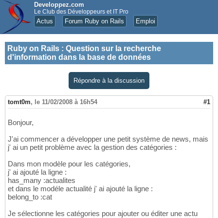
Developpez.com
Le Club des Développeurs et IT Pro
Actus
Forum Ruby on Rails
Emploi
Ruby on Rails
:
Question sur la recherche
d'information dans la base de données
Répondre à la discussion
tomt0m
,
le 11/02/2008 à 16h54
#1
Bonjour,
J'ai commencer a développer une petit système de news, mais
j' ai un petit problème avec la gestion des catégories :
Dans mon modèle pour les catégories,
j' ai ajouté la ligne :
has_many :actualites
et dans le modéle actualité j' ai ajouté la ligne :
belong_to :cat
Je sélectionne les catégories pour ajouter ou éditer une actu