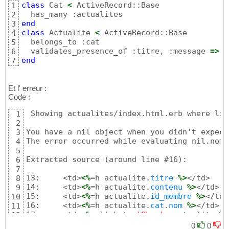
class
 Cat 
<
 ActiveRecord::Base

1
2
end
3
class
 Actualite 
<
 ActiveRecord::Base

4
  belongs_to :cat

5
  validates_presence_of :titre, :message 
=>
"
6
end
7
Et l' erreur :
Code :
 Showing actualites/index.html.erb where lin
1
2
You have a nil object when you didn't expect 
3
The error occurred while evaluating nil.nom

4
5
Extracted source (around line #16):

6
7
13:     <td>
<%
=h actualite.
titre
%>
</td>

8
14:     <td>
<%
=h actualite.
contenu
%>
</td>

9
15:     <td>
<%
=h actualite.
id_membre
%>
</td>

10
16:     <td>
<%
=h actualite.
cat
.
nom
%>
</td>

11
17:     <td>
<%
= link_to 
'Show'
, actualite 
%>
12
18:     <td>
<%
= link_to 
'Edit'
, edit_actuali
13
0
0