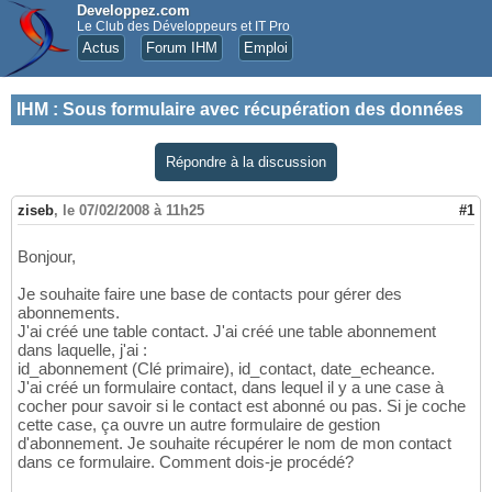
Developpez.com
Le Club des Développeurs et IT Pro
Actus
Forum IHM
Emploi
IHM
:
Sous formulaire avec récupération des données
Répondre à la discussion
ziseb
,
le 07/02/2008 à 11h25
#1
Bonjour,
Je souhaite faire une base de contacts pour gérer des
abonnements.
J'ai créé une table contact. J'ai créé une table abonnement
dans laquelle, j'ai :
id_abonnement (Clé primaire), id_contact, date_echeance.
J'ai créé un formulaire contact, dans lequel il y a une case à
cocher pour savoir si le contact est abonné ou pas. Si je coche
cette case, ça ouvre un autre formulaire de gestion
d'abonnement. Je souhaite récupérer le nom de mon contact
dans ce formulaire. Comment dois-je procédé?