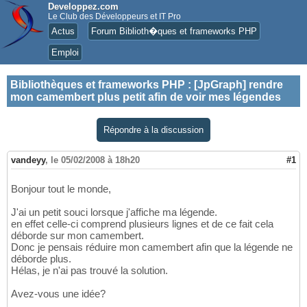
Developpez.com
Le Club des Développeurs et IT Pro
Actus
Forum Biblioth�ques et frameworks PHP
Emploi
Bibliothèques et frameworks PHP
:
[JpGraph] rendre
mon camembert plus petit afin de voir mes légendes
Répondre à la discussion
vandeyy
,
le 05/02/2008 à 18h20
#1
Bonjour tout le monde,
J'ai un petit souci lorsque j'affiche ma légende.
en effet celle-ci comprend plusieurs lignes et de ce fait cela
déborde sur mon camembert.
Donc je pensais réduire mon camembert afin que la légende ne
déborde plus.
Hélas, je n'ai pas trouvé la solution.
Avez-vous une idée?