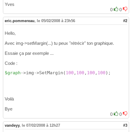
Yves
0
0
eric.pommereau
,
le 05/02/2008 à 23h56
#2
Hello,
Avec img->setMargin(...) tu peux "rétrécir" ton graphique.
Essaie ça par exemple ...
Code :
$graph
->img->SetMargin
(
100
,
100
,
100
,
100
)
;
Voilà
Bye
0
0
vandeyy
,
le 07/02/2008 à 12h27
#3