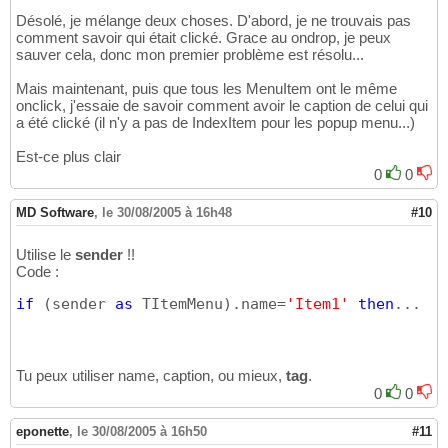
Désolé, je mélange deux choses. D'abord, je ne trouvais pas
comment savoir qui était clické. Grace au ondrop, je peux
sauver cela, donc mon premier problème est résolu...
Mais maintenant, puis que tous les MenuItem ont le même
onclick, j'essaie de savoir comment avoir le caption de celui qui
a été clické (il n'y a pas de IndexItem pour les popup menu...)
Est-ce plus clair
0
0
MD Software
,
le 30/08/2005 à 16h48
#10
Utilise le
sender
!!
Code :
if
(
sender 
as
 TItemMenu
)
.name=
'Item1'
then
...
Tu peux utiliser name, caption, ou mieux,
tag
.
0
0
eponette
,
le 30/08/2005 à 16h50
#11