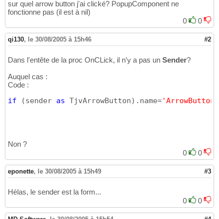
sur quel arrow button j'ai clické? PopupComponent ne
fonctionne pas (il est à nil)
0
0
qi130
,
le 30/08/2005 à 15h46
#2
Dans l'entête de la proc OnCLick, il n'y a pas un
Sender
?
Auquel cas :
Code :
if
(
sender 
as
 TjvArrowButton
)
.name=
'ArrowButton1
Non ?
0
0
eponette
,
le 30/08/2005 à 15h49
#3
Hélas, le sender est la form...
0
0