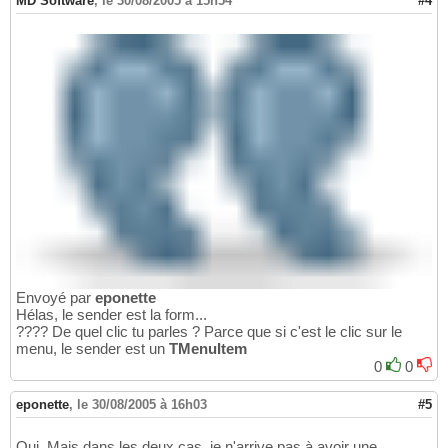
MD Software
,
le 30/08/2005 à 15h54
#4
Envoyé par
eponette
Hélas, le sender est la form...
???? De quel clic tu parles ? Parce que si c'est le clic sur le
menu, le sender est un
TMenuItem
0
0
eponette
,
le 30/08/2005 à 16h03
#5
Oui. Mais dans les deux cas, je n'arrive pas à avoir une