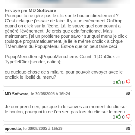
Envoyé par
MD Software
Pourquoi tu ne gère pas le clic sur le bouton directement ?
C'est cela que j'essaie de faire. Il y a un evénement OnDrop
quand on click sur la flèche. Là, le sauve quel composant a
généré l'événement. Je crois que cela fonctionne. Mais
maintenant, j'ai un problème pour savoir sur quel menu je click
(puisque programatiquement, je lie le même onclick à chque
TMenuItem du PopupMenu. Est-ce que on peut faire ceci
PopupMenu.Items[PopupMenu.Items.Count -1].OnClick :=
TypeTelClick(sender, cation);
ou quelque-chose de similaire, pour pouvoir envoyer avec le
onclick le libellé du menu?
0
0
MD Software
,
le 30/08/2005 à 16h24
#8
Je comprend rien, puisque tu le sauves au moment du clic sur
le bouton, pourquoi tu ne t'en sert pas lors du clic sur le menu
0
0
eponette
,
le 30/08/2005 à 16h39
#9