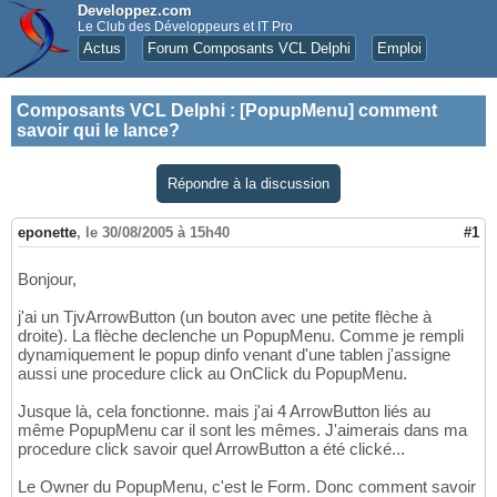
Developpez.com
Le Club des Développeurs et IT Pro
Actus
Forum Composants VCL Delphi
Emploi
Composants VCL Delphi
:
[PopupMenu] comment
savoir qui le lance?
Répondre à la discussion
eponette
,
le 30/08/2005 à 15h40
#1
Bonjour,
j'ai un TjvArrowButton (un bouton avec une petite flèche à
droite). La flèche declenche un PopupMenu. Comme je rempli
dynamiquement le popup dinfo venant d'une tablen j'assigne
aussi une procedure click au OnClick du PopupMenu.
Jusque là, cela fonctionne. mais j'ai 4 ArrowButton liés au
même PopupMenu car il sont les mêmes. J'aimerais dans ma
procedure click savoir quel ArrowButton a été clické...
Le Owner du PopupMenu, c'est le Form. Donc comment savoir