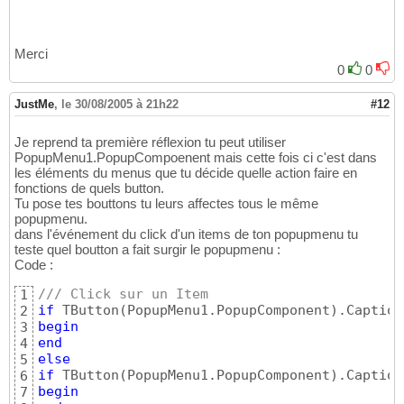
Merci
0
0
JustMe
,
le 30/08/2005 à 21h22
#12
Je reprend ta première réflexion tu peut utiliser
PopupMenu1.PopupCompoenent mais cette fois ci c'est dans
les éléments du menus que tu décide quelle action faire en
fonctions de quels button.
Tu pose tes bouttons tu leurs affectes tous le même
popupmenu.
dans l'événement du click d'un items de ton popupmenu tu
teste quel boutton a fait surgir le popupmenu :
Code :
/// Click sur un Item
1
if
 TButton
(
PopupMenu1.PopupComponent
)
.Caption
2
begin
3
end
4
else
5
if
 TButton
(
PopupMenu1.PopupComponent
)
.Caption
6
begin
7