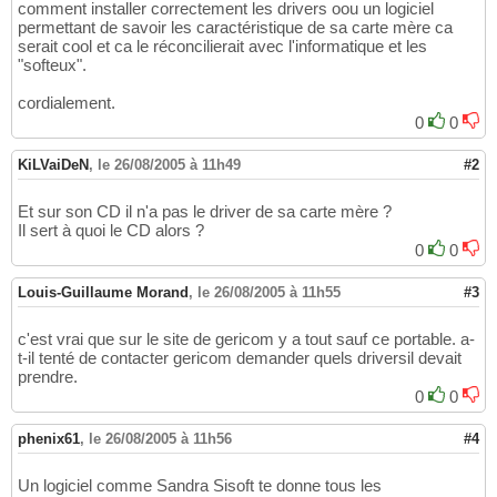
comment installer correctement les drivers oou un logiciel
permettant de savoir les caractéristique de sa carte mère ca
serait cool et ca le réconcilierait avec l'informatique et les
"softeux".
cordialement.
0
0
KiLVaiDeN
,
le 26/08/2005 à 11h49
#2
Et sur son CD il n'a pas le driver de sa carte mère ?
Il sert à quoi le CD alors ?
0
0
Louis-Guillaume Morand
,
le 26/08/2005 à 11h55
#3
c'est vrai que sur le site de gericom y a tout sauf ce portable. a-
t-il tenté de contacter gericom demander quels driversil devait
prendre.
0
0
phenix61
,
le 26/08/2005 à 11h56
#4
Un logiciel comme Sandra Sisoft te donne tous les