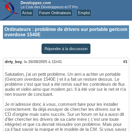
Developpez.com
Le Club des Développeurs et IT Pro
Actus
Forum Ordinateurs
Emploi
Ordinateurs
:
problème de drivers sur portable gericom
overdose 1540E
Répondre à la discussion
dirty_boy
,
le 26/08/2005 à 11h41
#1
Salutation, j'ai un petit problème. Un ami a achter un portable
(Gericom overdose 1540E ) et il a fait un restore dessus. Le
problème c'est que tout a été remis sauf les controleurs de flux
audio et vidéo ainsi que modem pci. Il à été voir sur le net et n'a
rien trouver de concluant.
Je m'adresse donc à vous, comment faire pour les installer
correctement. Ila déjà essayer de chercher les drivers sur le
CD d'origine mais sans succès. Sur un forum on lui a aussi dit
d'ller chercher les drivers de sa carte mère ( c'est une toute
intégrée) et que ca devrait résoudre son problème. Mais pour
ca il faut savoir la marque et le modèle de la CM. Si vous savez