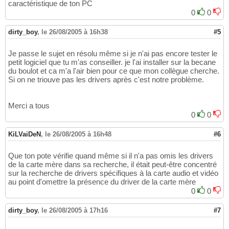
caractéristique de ton PC
0
0
dirty_boy
,
le 26/08/2005 à 16h38
#5
Je passe le sujet en résolu même si je n'ai pas encore tester le
petit logiciel que tu m'as conseiller. je l'ai installer sur la becane
du boulot et ca m'a l'air bien pour ce que mon collègue cherche.
Si on ne triouve pas les drivers après c'est notre problème.
Merci a tous
0
0
KiLVaiDeN
,
le 26/08/2005 à 16h48
#6
Que ton pote vérifie quand même si il n'a pas omis les drivers
de la carte mère dans sa recherche, il était peut-être concentré
sur la recherche de drivers spécifiques à la carte audio et vidéo
au point d'omettre la présence du driver de la carte mère
0
0
dirty_boy
,
le 26/08/2005 à 17h16
#7