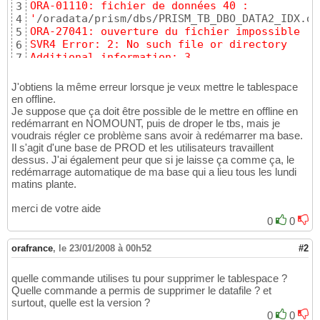
ORA-01110: fichier de données 40 :
3
'
/oradata/prism/dbs/PRISM_TB_DBO_DATA2_IDX.db
4
ORA-27041: ouverture du fichier impossible
5
SVR4 Error: 2: No such file or directory
6
Additional information: 3
7
J'obtiens la même erreur lorsque je veux mettre le tablespace
en offline.
Je suppose que ça doit être possible de le mettre en offline en
redémarrant en NOMOUNT, puis de droper le tbs, mais je
voudrais régler ce problème sans avoir à redémarrer ma base.
Il s'agit d'une base de PROD et les utilisateurs travaillent
dessus. J'ai également peur que si je laisse ça comme ça, le
redémarrage automatique de ma base qui a lieu tous les lundi
matins plante.
merci de votre aide
0
0
orafrance
,
le 23/01/2008 à 00h52
#2
quelle commande utilises tu pour supprimer le tablespace ?
Quelle commande a permis de supprimer le datafile ? et
surtout, quelle est la version ?
0
0