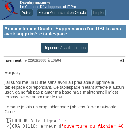
Developpez.com
Le Club des Développeurs et IT Pro
Actus
Forum Administration Oracle
Emploi
Administration Oracle
:
Suppression d'un DBfile sans
avoir supprimé le tablespace
Répondre à la discussion
farenheiit
,
le 22/01/2008 à 19h04
#1
Bonjour,
j'ai supprimé un DBfile sans avoir au préalable supprimé le
tablespace correpondant. Ce tablespace n'étant affecté à aucun
user, ça ne fait pas planter ma base mais maintenant il m'est
impossible de supprimer le tbs.
Lorsque je fais un drop tablespace j'obtiens l'erreur suivante:
Code :
ERREUR à la ligne 
1
 :

1
ORA-01116: erreur d
'ouverture du fichier 40 d
2