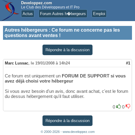
Developpez.com
Le Club des Développeurs et IT Pro
Actus
Forum Autres h�bergeurs
Emploi
Autres hébergeurs
:
Ce forum ne concerne pas les
questions avant ventes !
Répondre à la discussion
Marc Lussac
,
le 19/01/2008 à 14h24
#1
Ce forum est uniquement un
FORUM DE SUPPORT
si vous
avez déjà choisi votre hébergeur
Si vous avez besoin d'un avis, donc avant achat, c'est le forum
du dessus hébergement qu'il faut utiliser.
0
0
Répondre à la discussion
© 2000-2026 - www.developpez.com