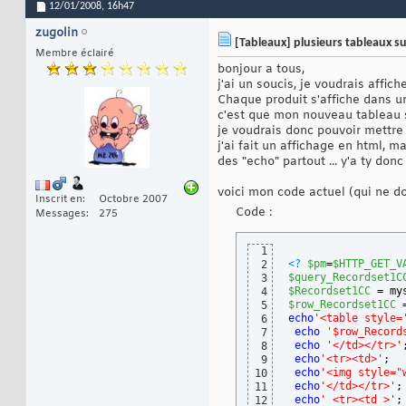
12/01/2008,
16h47
zugolin
[Tableaux] plusieurs tableaux s
Membre éclairé
bonjour a tous,
j'ai un soucis, je voudrais affic
Chaque produit s'affiche dans un 
c'est que mon nouveau tableau s'
je voudrais donc pouvoir mettre 2
j'ai fait un affichage en html, m
des "echo" partout ... y'a ty don
voici mon code actuel (qui ne d
Inscrit en
Octobre 2007
Code :
Messages
275
1
<?
$pm
=
$HTTP_GET_V
2
$query_Recordset1C
3
$Recordset1CC
 = my
4
$row_Recordset1CC
 
5
echo
'<table style=
6
echo
'$row_Record
7
echo
'</td></tr>'
8
echo
'<tr><td>'
;
9
echo
'<img style="
10
echo
'</td></tr>'
;
11
echo
' <tr><td >'
;
12