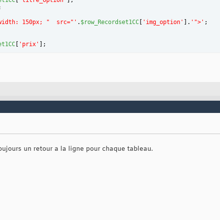
et1CC
[
'titre_option'
]
; 
;
width: 150px; "  src="'
.
$row_Recordset1CC
[
'img_option'
]
.
'">'
;
et1CC
[
'prix'
]
; 
ef="detail_produit.php">D&eacute;tails</a>'
;
rdset1CC
 = mysql_fetch_assoc
(
$Recordset1CC
)
)
; 
?>
toujours un retour a la ligne pour chaque tableau.