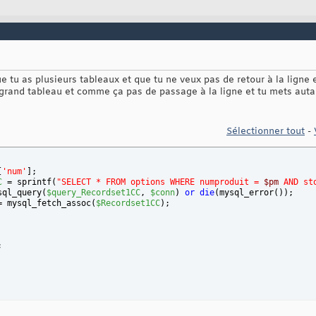
e tu as plusieurs tableaux et que tu ne veux pas de retour à la ligne 
grand tableau et comme ça pas de passage à la ligne et tu mets autan
Sélectionner tout
-
[
'num'
]
; 
C
 = sprintf
(
"SELECT * FROM options WHERE numproduit = 
$pm
 AND st
sql_query
(
$query_Recordset1CC
, 
$conn
)
or
die
(
mysql_error
(
)
)
;
= mysql_fetch_assoc
(
$Recordset1CC
)
;    
;
"width: 250px; " border="1"><tr><td>'
;