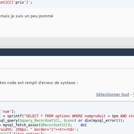
set1CC['
prix
']'
; 
ef="detail_produit.php">D&eacute;tails</a>'
;
, mais je suis un peu pommé
rdset1CC
 = mysql_fetch_assoc
(
$Recordset1CC
)
)
; 
?>
on code est rempli d'erreur de syntaxe :
Sélectionner tout
-
[
'num'
]
; 
C
 = sprintf
(
"SELECT * FROM options WHERE numproduit = 
$pm
 AND st
sql_query
(
$query_Recordset1CC
, 
$conn
)
or
die
(
mysql_error
(
)
)
;
= mysql_fetch_assoc
(
$Recordset1CC
)
;    
do
{
"width: 250px; " border="1"><tr><td>'
;