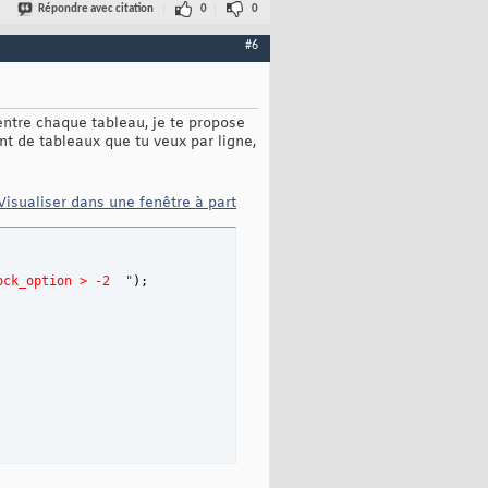
Répondre avec citation
0
0
#6
entre chaque tableau, je te propose
t de tableaux que tu veux par ligne,
Visualiser dans une fenêtre à part
ock_option > -2  "
)
;