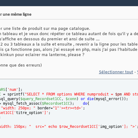
ur une même ligne
her une liste de produit sur ma page catalogue.
tableau et je veux donc répéter ce tableau autant de fois qu'il y a de p
affiche en dessous du premier et ansi de suite ....
 ou 3 tableaux a la suite et ensuite , revenir a la ligne pour les tablea
ais ça fonctionne pas, alors j'ai essayé en php, mais j'ai pas l'habitu
c kinkun pour eclairer ma lanterne, please ?
onne que des erreurs)
Sélectionner tout
-
ARS
[
'num'
]
; 
C
 = sprintf
(
"SELECT * FROM options WHERE numproduit = 
$pm
 AND st
sql_query
(
$query_Recordset1CC
, 
$conn
)
or
die
(
mysql_error
(
)
)
;
= mysql_fetch_assoc
(
$Recordset1CC
)
;    
do
{
'
"width: 250px; "
 border=
"1"
'><tr><td>'
;
set1CC['
titre_option
']'
; 
;
width: 150px; "  src=" echo $row_Recordset1CC['
img_option
']; ">'