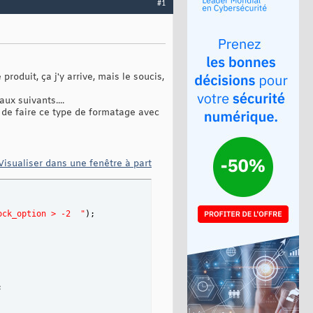
#1
roduit, ça j'y arrive, mais le soucis,
ux suivants....
de de faire ce type de formatage avec
Visualiser dans une fenêtre à part
ock_option > -2  "
)
;
;