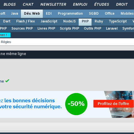
BLOGS
CHAT
NEWSLETTER
EMPLOI
ÉTUDES
DROIT
oft
Java
Dév. Web
EDI
Programmation
SGBD
Office
Mobiles
Dart
Flash / Flex
JavaScript
NodeJS
PHP
Ruby
TypeScript
 PHP
Sources PHP
Livres PHP
Scripts PHP
Outils PHP
Laravel
Symfo
ent !
Règles
 une même ligne
gne