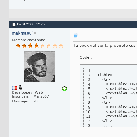
12/01/2008,
19h59
makmaoui
Membre chevronné
Tu peux utiliser la propriété css
Code :
1
<table>

2
  <tr>

3
    <td>tableau1</t
4
    <td>tableau2</t
5
Développeur Web
    <td>tableau3</t
6
Inscrit en
Mai 2007
  </tr>

7
Messages
283
  <tr>

8
    <td>tableau4</t
9
    <td>tableau5</t
10
    <td>tableau6</t
11
  </tr>

12
   ....

13
</table>
14