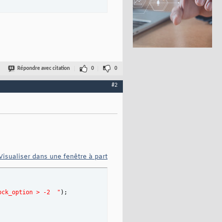
Répondre avec citation
0
0
#2
Visualiser dans une fenêtre à part
ock_option > -2  "
)
;