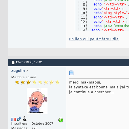
echo
$row_Records
7
echo
'</td></tr>'
8
echo
'<tr><td>'
;
9
echo
'<img style="
10
echo
'</td></tr>'
;
11
echo
' <tr><td >'
;
12
echo
$row_Records
13
echo
'</td></tr>'
;
14
echo
'<tr><td><a hr
15
un lien qui peut t'être utile
echo
'</td></tr>'
;
16
17
echo
'</table>'
;  
18
}
while
(
$row_Reco
19
12/01/2008,
19h01
zugolin
Membre éclairé
merci makmaoui,
la syntaxe est bonne, mais j'ai 
je continue a chercher....
Inscrit en
Octobre 2007
Messages
275