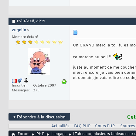
echo
$row_Records
16
echo
'</td></tr>'
17
echo
'<tr><td>'
;
18
echo
'<img style="
19
echo
'</td></tr>'
;
20
12/01/2008,
23h29
echo
' <tr><td >'
;
21
echo
$row_Records
22
zugolin
echo
'</td></tr>'
;
23
Membre éclairé
echo
'<tr><td><a hr
24
echo
'</td></tr>'
;
25
Un GRAND merci a toi, tu es m
echo
'</table>'
; 
26
27
28
ça marche au poil !!!
echo
'</td>'
;
29
30
juste au moment de me coucher 
if
(
$retourLigne
 >=
31
merci encore, je vais bien dormir ..
echo
'</tr
32
et demain, je vais relire ce cod
$retourLig
33
}
34
Inscrit en
Octobre 2007
35
Messages
275
}
while
(
$row_Reco
36
37
echo
'</table>'
;
38
?>
39
+
Cet
Répondre à la discussion
Actualités
FAQ PHP
Cours PHP
Sources
Forum
PHP
Langage
[Tableaux] plusieurs tableaux sur