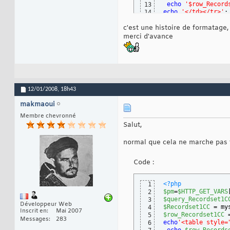
echo
'$row_Record
13
echo
'</td></tr>'
;
14
echo
'<tr><td><a hr
15
c'est une histoire de formatage
echo
'</td></tr>'
;
16
17
merci d'avance
echo
'</table>'
;  
18
}
while
(
$row_Reco
19
12/01/2008,
18h43
makmaoui
Membre chevronné
Salut,
normal que cela ne marche pas t
Code :
<?php
1
$pm
=
$HTTP_GET_VARS
2
$query_Recordset1C
3
Développeur Web
$Recordset1CC
 = my
4
Inscrit en
Mai 2007
$row_Recordset1CC
 
5
Messages
283
echo
'<table style=
6