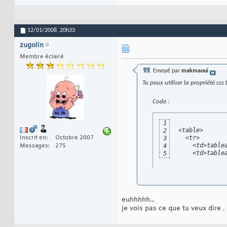
12/01/2008,
20h33
zugolin
Membre éclairé
Envoyé par
makmaoui
Tu peux utiliser la propriété cs
Code :
1
<table>

2
  <tr>

Inscrit en
Octobre 2007
3
    <td>tablea
4
Messages
275
    <td>table
5
euhhhhh...
je vois pas ce que tu veux dire .