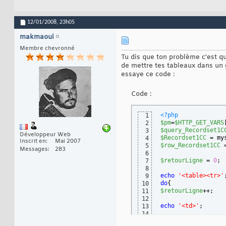
12/01/2008,
23h05
makmaoui
Membre chevronné
Tu dis que ton problème c'est qu
de mettre tes tableaux dans un 
essaye ce code :
Code :
<?php
1
$pm
=
$HTTP_GET_VARS
2
$query_Recordset1C
3
Développeur Web
$Recordset1CC
 = my
4
Inscrit en
Mai 2007
$row_Recordset1CC
 
5
Messages
283
6
$retourLigne
 = 
0
;
7
8
echo
'<table><tr>'
9
do
{
10
$retourLigne
++;
11
12
echo
'<td>'
;
13
14
echo
'<table style=
15