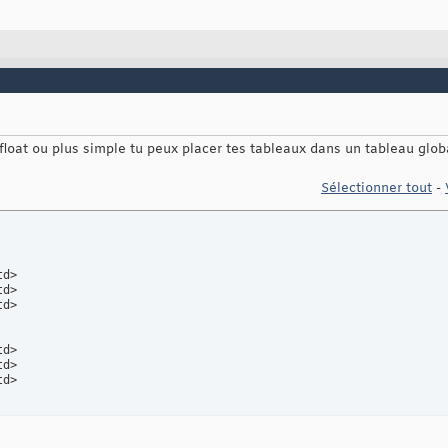
 float ou plus simple tu peux placer tes tableaux dans un tableau globa
Sélectionner tout
-
d>

d>

d>

d>

d>

d>
