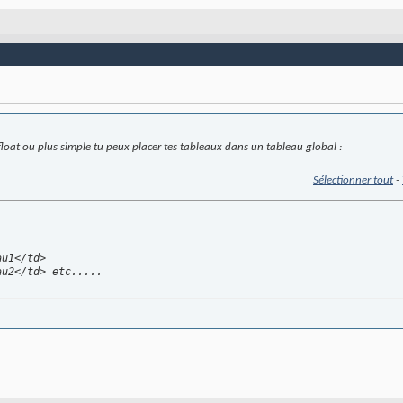
s float ou plus simple tu peux placer tes tableaux dans un tableau global :
Sélectionner tout
-
u1</td>

au2</td> etc.....