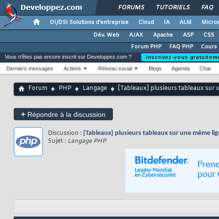
FORUMS
TUTORIELS
FAQ
DI/DSI Solutions d'entreprise
Cloud
IA
ALM
Micros
Dév. Web
AJAX
Apache
ASP
CSS
Forum PHP
FAQ PHP
Cours
Vous n'êtes pas encore inscrit sur Developpez.com ?
Inscrivez-vous gratuitem
Derniers messages
Actions
Réseau social
Blogs
Agenda
Chat
Forum
PHP
Langage
[Tableaux] plusieurs tableaux sur
+
Répondre à la discussion
Discussion :
[Tableaux] plusieurs tableaux sur une même li
Sujet :
Langage PHP