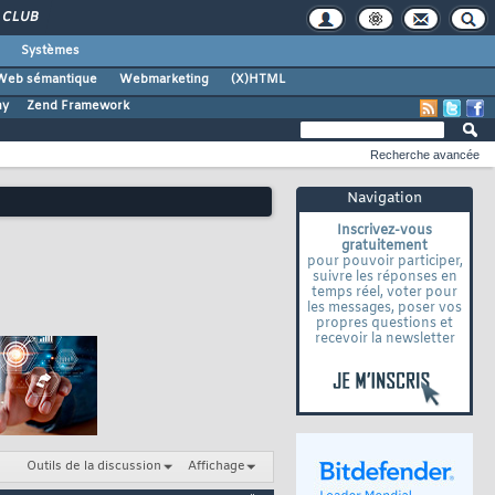
CLUB
Systèmes
Web sémantique
Webmarketing
(X)HTML
ny
Zend Framework
Recherche avancée
Navigation
Inscrivez-vous
gratuitement
pour pouvoir participer,
suivre les réponses en
temps réel, voter pour
les messages, poser vos
propres questions et
recevoir la newsletter
Outils de la discussion
Affichage