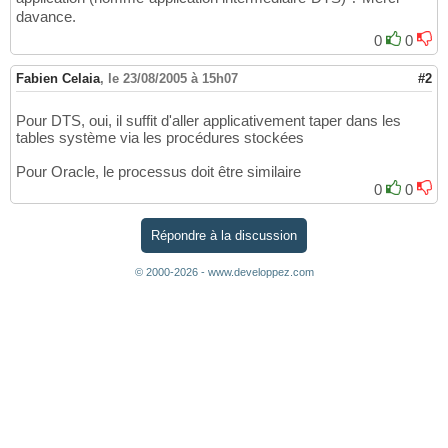
davance.
0
0
Fabien Celaia
,
le 23/08/2005 à 15h07
#2
Pour DTS, oui, il suffit d'aller applicativement taper dans les
tables système via les procédures stockées
Pour Oracle, le processus doit être similaire
0
0
Répondre à la discussion
© 2000-2026 - www.developpez.com