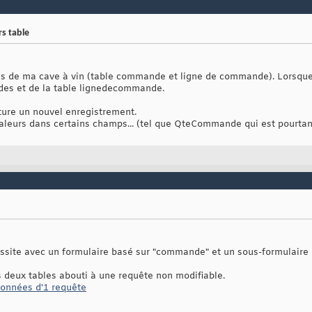
s table
s de ma cave à vin (table commande et ligne de commande). Lorsque j
des et de la table lignedecommande.
erture un nouvel enregistrement.
es valeurs dans certains champs... (tel que QteCommande qui est pou
ussite avec un formulaire basé sur "commande" et un sous-formulaire
 deux tables abouti à une requête non modifiable.
données d'1 requête