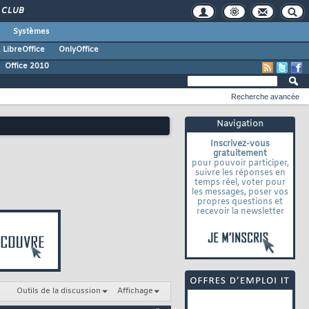
CLUB
Systèmes
 LibreOffice
OnlyOffice
Office 2010
Recherche avancée
Navigation
Inscrivez-vous
gratuitement
pour pouvoir participer,
suivre les réponses en
temps réel, voter pour
les messages, poser vos
propres questions et
recevoir la newsletter
Outils de la discussion
Affichage