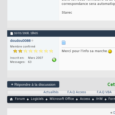
correspondance sera automatiq
Starec
10/01/2008,
18h05
doudou0088
Membre confirmé
Merci pour l'info sa marche
Inscrit en
Mars 2007
Messages
63
+
Cet
Répondre à la discussion
Actualités
F.A.Q Access
F.A.Q VBA
Forum
Logiciels
Microsoft Office
Access
IHM
Form
«
D