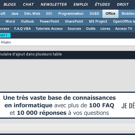
BLOGS
CHAT
NEWSLETTER
EMPLOI
ÉTUDES
DROIT
oft
Java
Dév. Web
EDI
Programmation
SGBD
Office
Mobiles
Word
Outlook
PowerPoint
SharePoint
MS Project
OpenOffice &
Access
F.A.Q VBA
Tutoriels Access
Sources
Outils
Livres
Access TV
ent !
Règles
ulaire d'ajout dans plusieurs table