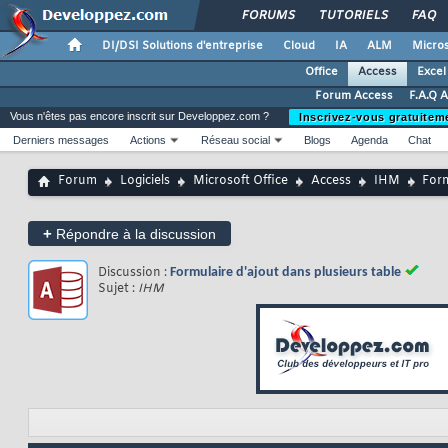
FORUMS
TUTORIELS
FAQ
DI/DSI Solutions d'entreprise
Cloud
IA
ALM
Micros
Office
Access
Excel
Forum Access
F.A.Q 
Vous n'êtes pas encore inscrit sur Developpez.com ?
Inscrivez-vous gratuitem
Derniers messages
Actions
Réseau social
Blogs
Agenda
Chat
Forum
Logiciels
Microsoft Office
Access
IHM
Form
+
Répondre à la discussion
Discussion :
Formulaire d'ajout dans plusieurs table
Sujet :
IHM