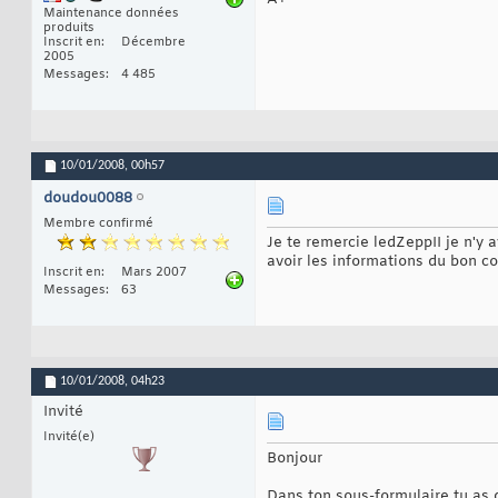
Maintenance données
produits
Inscrit en
Décembre
2005
Messages
4 485
10/01/2008,
00h57
doudou0088
Membre confirmé
Je te remercie ledZeppII je n'y
avoir les informations du bon 
Inscrit en
Mars 2007
Messages
63
10/01/2008,
04h23
Invité
Invité(e)
Bonjour
Dans ton sous-formulaire tu as d