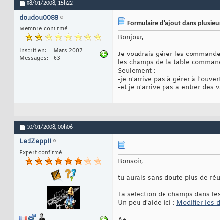
08/01/2008,
15h22
doudou0088
Formulaire d'ajout dans plusieur
Membre confirmé
Bonjour,
Inscrit en
Mars 2007
Je voudrais gérer les commande
Messages
63
les champs de la table comman
Seulement :
-je n'arrive pas à gérer à l'ouv
-et je n'arrive pas a entrer d
10/01/2008,
00h06
LedZeppII
Expert confirmé
Bonsoir,
tu aurais sans doute plus de ré
Ta sélection de champs dans les
Un peu d'aide ici :
Modifier les 
A+