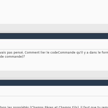
 avais pas pensé. Comment lier le codeCommande qu'il y a dans le form
code commande)?
ans les propriétés (Champs Pères et Champs Fils), il faut que tu remp