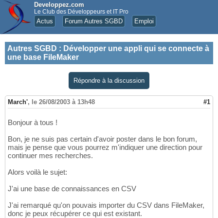
Developpez.com
Le Club des Développeurs et IT Pro
Actus
Forum Autres SGBD
Emploi
Autres SGBD
:
Développer une appli qui se connecte à
une base FileMaker
Répondre à la discussion
March'
,
le 26/08/2003 à 13h48
#1
Bonjour à tous !
Bon, je ne suis pas certain d'avoir poster dans le bon forum,
mais je pense que vous pourrez m'indiquer une direction pour
continuer mes recherches.
Alors voilà le sujet:
J'ai une base de connaissances en CSV
J'ai remarqué qu'on pouvais importer du CSV dans FileMaker,
donc je peux récupérer ce qui est existant.