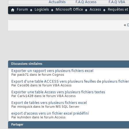
Actualités
F.A.Q Access
F.A.Q VBA
Forum
Logiciels
Microsoft Office
Access
Requêtes et
«
D
Discussions similaires
Exporter un rapport vers plusieurs fichiers excel
Par pasb71 dans le forum Cognos
Export d'une table ACCESS vers plusieurs feuilles de plusieurs fichier
Par Cece06 dans le forum VBA Access
Exporter une table Access vers plusieurs fichiers textes
Par Carlv1428 dans le forum VBA Access
Export de tables vers plusieurs fichiers excel
Par miniquick dans le forum MS SQL Server
export d'access vers un fichier excel prédéfini
Par kuhnden dans le forum Access
Partager