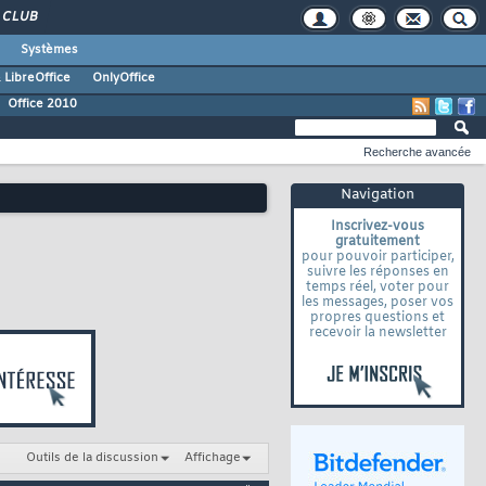
CLUB
Systèmes
 LibreOffice
OnlyOffice
Office 2010
Recherche avancée
Navigation
Inscrivez-vous
gratuitement
pour pouvoir participer,
suivre les réponses en
temps réel, voter pour
les messages, poser vos
propres questions et
recevoir la newsletter
Outils de la discussion
Affichage