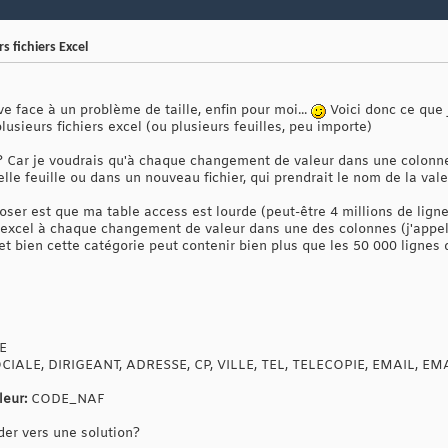
s fichiers Excel
e face à un problème de taille, enfin pour moi...
Voici donc ce que j
lusieurs fichiers excel (ou plusieurs feuilles, peu importe)
s? Car je voudrais qu'à chaque changement de valeur dans une colonn
lle feuille ou dans un nouveau fichier, qui prendrait le nom de la val
oser est que ma table access est lourde (peut-être 4 millions de lignes
s excel à chaque changement de valeur dans une des colonnes (j'appele
t bien cette catégorie peut contenir bien plus que les 50 000 lignes 
E
IALE, DIRIGEANT, ADRESSE, CP, VILLE, TEL, TELECOPIE, EMAIL, EM
eur:
CODE_NAF
der vers une solution?