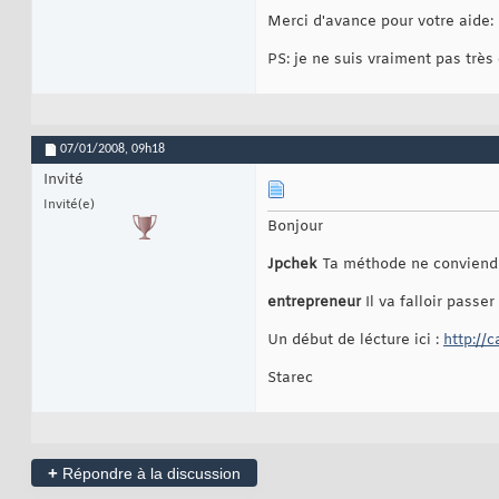
Merci d'avance pour votre aide:
PS: je ne suis vraiment pas très
07/01/2008,
09h18
Invité
Invité(e)
Bonjour
Jpchek
Ta méthode ne conviendra 
entrepreneur
Il va falloir passe
Un début de lécture ici :
http://
Starec
+
Répondre à la discussion