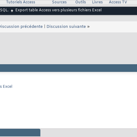
Tutoriels Access
Sources
Outils
Livres
Access TV
 SQL.
Export table Access vers plusieurs fichiers Excel
iscussion précédente
|
Discussion suivante
»
s Excel