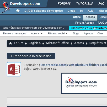
FORUMS
TUTORIELS
FAQ
DI/DSI Solutions d'entreprise
Cloud
IA
ALM
Micros
Office
Access
Excel
Forum Access
F.A.Q 
Vous n'êtes pas encore inscrit sur Developpez.com ?
Inscrivez-vous gratuitem
Derniers messages
Actions
Réseau social
Blogs
Agenda
Chat
Forum
Logiciels
Microsoft Office
Access
Requêtes et
+
Répondre à la discussion
Discussion :
Export table Access vers plusieurs fichiers Excel
Sujet :
Requêtes et SQL.