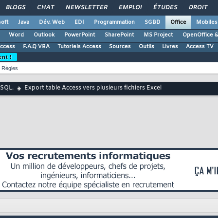
BLOGS
CHAT
NEWSLETTER
EMPLOI
ÉTUDES
DROIT
oft
Java
Dév. Web
EDI
Programmation
SGBD
Office
Mobiles
Word
Outlook
PowerPoint
SharePoint
MS Project
OpenOffice &
Access
F.A.Q VBA
Tutoriels Access
Sources
Outils
Livres
Access TV
ent !
Règles
 SQL.
Export table Access vers plusieurs fichiers Excel