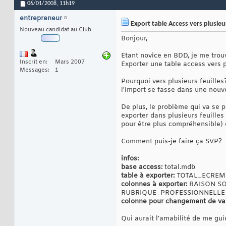
06/01/2008,
11h19
entrepreneur
Export table Access vers plusieur
Nouveau candidat au Club
Bonjour,
Etant novice en BDD, je me trouv
Inscrit en
Mars 2007
Exporter une table access vers p
Messages
1
Pourquoi vers plusieurs feuille
l'import se fasse dans une nouve
De plus, le problème qui va se p
exporter dans plusieurs feuille
pour être plus compréhensible) e
Comment puis-je faire ça SVP?
infos:
base access:
total.mdb
table à exporter:
TOTAL_ECREM
colonnes à exporter:
RAISON SOC
RUBRIQUE_PROFESSIONNELLE
colonne pour changement de val
Qui aurait l'amabilité de me gui