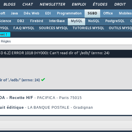
BLOGS
CHAT
NEWSLETTER
EMPLOI
ÉTUDES
DROIT
oft
Java
Dév. Web
EDI
Programmation
SGBD
Office
Mobiles
Science
DB2
Firebird
InterBase
MySQL
NoSQL
PostgreSQL
O
YSQL
F.A.Q MYSQL
SOURCES MYSQL
TUTORIELS MYSQL
OUTILS MYSQ
ent !
Règles
D 6.2] ERROR 1018 (HY000): Can't read dir of './edb/' (errno: 24)
 of './edb/' (errno: 24)