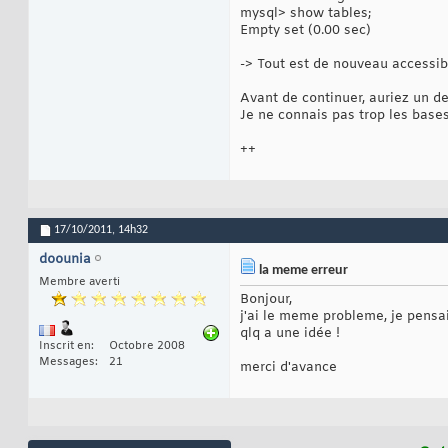
mysql> show tables;
Empty set (0.00 sec)
-> Tout est de nouveau accessible
Avant de continuer, auriez un de
Je ne connais pas trop les bases
++
17/10/2011,
14h32
doounia
la meme erreur
Membre averti
Bonjour,
j'ai le meme probleme, je pensa
qlq a une idée !
Inscrit en
Octobre 2008
Messages
21
merci d'avance