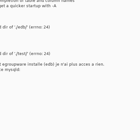
completion of table and column names
get a quicker startup with -A
ir of './edb/' (errno: 24)
r of './test/' (errno: 24)
egroupware installe (edb) je n'ai plus acces a rien.
nce mysqld: