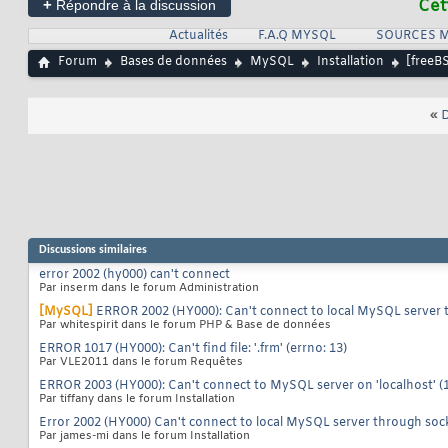
+
Cet
Répondre à la discussion
Actualités
F.A.Q MYSQL
SOURCES 
Forum
Bases de données
MySQL
Installation
[freeBS
«
D
Discussions similaires
error 2002 (hy000) can't connect
Par inserm dans le forum Administration
[MySQL]
ERROR 2002 (HY000): Can't connect to local MySQL server t
Par whitespirit dans le forum PHP & Base de données
ERROR 1017 (HY000): Can't find file: '.frm' (errno: 13)
Par VLE2011 dans le forum Requêtes
ERROR 2003 (HY000): Can't connect to MySQL server on 'localhost' (
Par tiffany dans le forum Installation
Error 2002 (HY000) Can't connect to local MySQL server through soc
Par james-mi dans le forum Installation