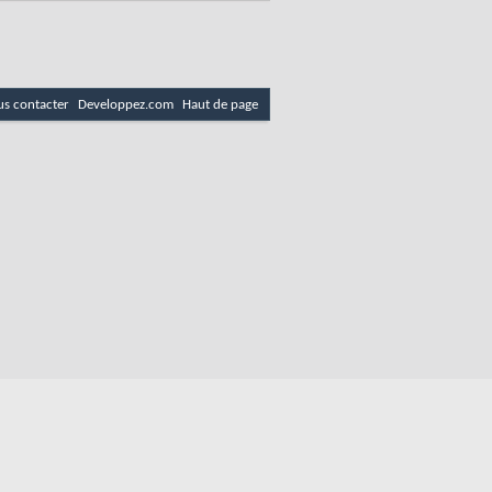
s contacter
Developpez.com
Haut de page
es
Politique de cookies