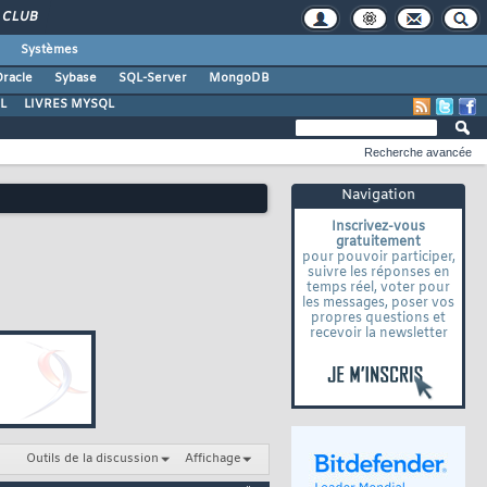
CLUB
Systèmes
racle
Sybase
SQL-Server
MongoDB
L
LIVRES MYSQL
Recherche avancée
Navigation
Inscrivez-vous
gratuitement
pour pouvoir participer,
suivre les réponses en
temps réel, voter pour
les messages, poser vos
propres questions et
recevoir la newsletter
Outils de la discussion
Affichage