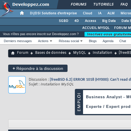
FORUMS
TUTORIELS
FAQ
DI/DSI Solutions d'entreprise
Cloud
IA
ALM
Micros
SGBD
4D
Access
Big Data
Data 
ACCUEIL MYSQL
FORUM M
Vous n'êtes pas encore inscrit sur Developpez.com ?
Inscrivez-vous gratuitem
Derniers messages
Actions
Réseau social
Blogs
Agenda
Chat
Forum
Bases de données
MySQL
Installation
[freeBS
+
Répondre à la discussion
Discussion :
[freeBSD 6.2] ERROR 1018 (HY000): Can't read dir
Sujet :
Installation MySQL