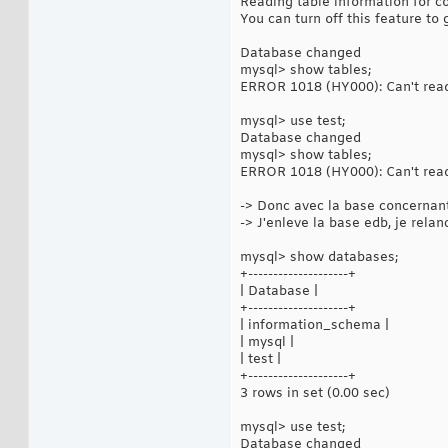
Reading table information for 
You can turn off this feature to 
Database changed
mysql> show tables;
ERROR 1018 (HY000): Can't read d
mysql> use test;
Database changed
mysql> show tables;
ERROR 1018 (HY000): Can't read di
-> Donc avec la base concernant 
-> J'enleve la base edb, je rela
mysql> show databases;
+--------------------+
| Database |
+--------------------+
| information_schema |
| mysql |
| test |
+--------------------+
3 rows in set (0.00 sec)
mysql> use test;
Database changed