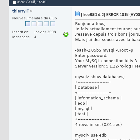
05/01/2008,
14h10
thierryIT
[freeBSD 6.2] ERROR 1018 (HY000):
Nouveau membre du Club
Bonjour a tous,
Je fais actuellement tourner, su
Inscrit en
Janvier 2008
J'essaye depuis trois bons jours
Messages
4
Mais j'ai des soucis avec la bas
-bash-2.05b$ mysql -uroot -p
Enter password:
Your MySQL connection id is 3
Server version: 5.1.22-rc-log Fr
mysql> show databases;
+--------------------+
| Database |
+--------------------+
| information_schema |
| edb |
| mysql |
| test |
+--------------------+
4 rows in set (0.01 sec)
mysql> use edb