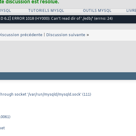
te discussion est résolue.
MYSQL
TUTORIELS MYSQL
OUTILS MYSQL
LIVR
D 6.2] ERROR 1018 (HY000): Can't read dir of './edb/' (errno: 24)
iscussion précédente
|
Discussion suivante
»
hrough socket '/var/run/mysqld/mysqld.sock' (111)
10061)
ket