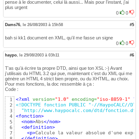
pense à le documenter, celui là aussi... Mais pour l'instant, j'ai
plus urgent
0
0
Dams76
,
le 26/08/2003 à 15h58
#5
bah si kk1 document en XML, qu'il me fasse un signe
0
0
haypo
,
le 29/08/2003 à 03h11
#6
T'as qu'à écrire ta propre DTD, ainsi que ton XSL :-) Avant
j'utilisais du HTML 3.2 qui pue, maintenant c'est du XML qui me
génère un HTML 4 strict bien propre, ou du XHTML, au choix.
Pour mes fonctions, la doc ressemble à ça :
Code :
<?xml
version
=
"1.0"
encoding
=
"iso-8859-1"
?>
1
<!DOCTYPE fonction PUBLIC "-//HaypoCALC//DTD
2
  "http://www.haypocalc.com/dtd/fonction.dtd
3
<fonction
>
4
<nom
>
Abs
</nom
>
5
<definition
>
6
<p
>
Calcule la valeur absolue d'une expre
7
</definition
>
8