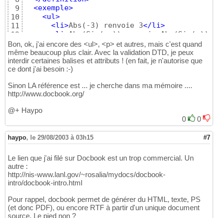
<exemple
>
9
<ul
>
10
<li
>
Abs(-3) renvoie 3
</li
>
11
<li
>
Abs(Sin(-x)) renvoie Abs(Sin(x))
</
12
</ul
>
13
Bon, ok, j'ai encore des <ul>, <p> et autres, mais c'est quand
</exemple
>
14
même beaucoup plus clair. Avec la validation DTD, je peux
<propriete
>
interdir certaines balises et attributs ! (en fait, je n'autorise que
15
ce dont j'ai besoin :-)
<ul
>
16
<li
>
Abs(-x) = x
</li
>
17
Sinon LA référence est ... je cherche dans ma mémoire ....
</ul
>
18
http://www.docbook.org/
</propriete
>
19
<voir
>
20
@+ Haypo
<lien
type
=
"fonction"
>
Oppose
</lien
>
21
0
0
<lien
type
=
"fonction"
>
PlusMoins
</lien
>
22
<lien
type
=
"fonction"
>
Signe
</lien
>
23
haypo
,
le 29/08/2003 à 03h15
#7
</voir
>
24
</fonction
>
25
Le lien que j'ai filé sur Docbook est un trop commercial. Un
autre :
http://nis-www.lanl.gov/~rosalia/mydocs/docbook-
intro/docbook-intro.html
Pour rappel, docbook permet de générer du HTML, texte, PS
(et donc PDF), ou encore RTF à partir d'un unique document
source. Le pied non ?