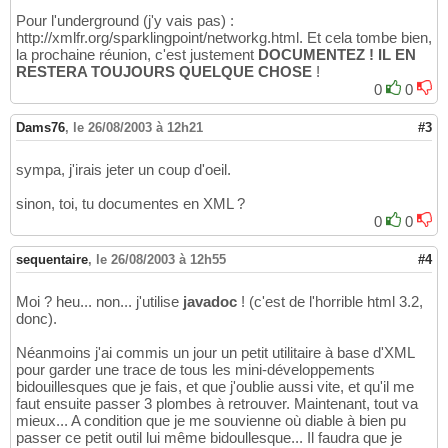
Pour l'underground (j'y vais pas) :
http://xmlfr.org/sparklingpoint/networkg.html. Et cela tombe bien,
la prochaine réunion, c'est justement
DOCUMENTEZ ! IL EN
RESTERA TOUJOURS QUELQUE CHOSE
!
0
0
Dams76
,
le 26/08/2003 à 12h21
#3
sympa, j'irais jeter un coup d'oeil.
sinon, toi, tu documentes en XML ?
0
0
sequentaire
,
le 26/08/2003 à 12h55
#4
Moi ? heu... non... j'utilise
javadoc
! (c'est de l'horrible html 3.2,
donc).
Néanmoins j'ai commis un jour un petit utilitaire à base d'XML
pour garder une trace de tous les mini-développements
bidouillesques que je fais, et que j'oublie aussi vite, et qu'il me
faut ensuite passer 3 plombes à retrouver. Maintenant, tout va
mieux... A condition que je me souvienne où diable à bien pu
passer ce petit outil lui même bidoullesque... Il faudra que je