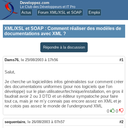
Developpez.com
Le Club des Développeurs et IT Pro
Actus
Forum XML/XSL et SOAP
Emploi
XML/XSL et SOAP
:
Comment réaliser des modèles de
documentations avec XML ?
Répondre à la discussion
Dams76
,
le 25/08/2003 à 17h56
#1
Salut,
Je cherche un logiciel/des infos généralistes sur comment créer
des documentations uniformes (pour nos logiciels que l'on
développe) sur le plan utilisateur/technique/installation, en gros il
faudrait avoir 2 ou 3 DTD et un éditeur sympatoche pour faire
tout ca, mais je ne m'y connais pas encore assez en XML et je
ne cotois pas assez le monde de l'underground XML
0
0
sequentaire
,
le 26/08/2003 à 07h57
#2