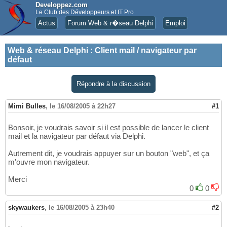
Developpez.com
Le Club des Développeurs et IT Pro
Actus
Forum Web & r�seau Delphi
Emploi
Web & réseau Delphi
:
Client mail / navigateur par
défaut
Répondre à la discussion
Mimi Bulles
,
le 16/08/2005 à 22h27
#1
Bonsoir, je voudrais savoir si il est possible de lancer le client
mail et la navigateur par défaut via Delphi.
Autrement dit, je voudrais appuyer sur un bouton "web", et ça
m'ouvre mon navigateur.
Merci
0
0
skywaukers
,
le 16/08/2005 à 23h40
#2