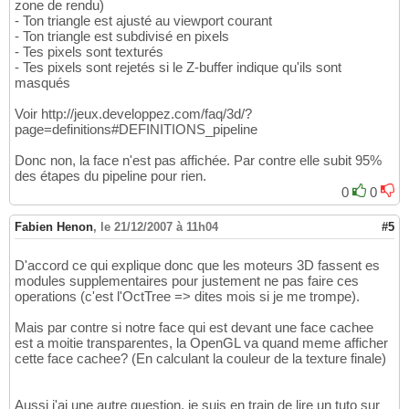
zone de rendu)
- Ton triangle est ajusté au viewport courant
- Ton triangle est subdivisé en pixels
- Tes pixels sont texturés
- Tes pixels sont rejetés si le Z-buffer indique qu'ils sont
masqués
Voir http://jeux.developpez.com/faq/3d/?
page=definitions#DEFINITIONS_pipeline
Donc non, la face n'est pas affichée. Par contre elle subit 95%
des étapes du pipeline pour rien.
0
0
Fabien Henon
,
le 21/12/2007 à 11h04
#5
D'accord ce qui explique donc que les moteurs 3D fassent es
modules supplementaires pour justement ne pas faire ces
operations (c'est l'OctTree => dites mois si je me trompe).
Mais par contre si notre face qui est devant une face cachee
est a moitie transparentes, la OpenGL va quand meme afficher
cette face cachee? (En calculant la couleur de la texture finale)
Aussi j'ai une autre question, je suis en train de lire un tuto sur