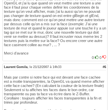
OpenGL et j'ai lu que quand on veut mettre une texture a une
face il faut pour chaque vertex definir les coordonnees de la
texture qu'on veut afficher, mais j'ai lu aussi qu'on ne pouvait
pas changer de texture quand on est entre glBegin et glEnd,
mais donc comment est-ce qu'on peut mettre une autre texture
par dessus celle qu'on a mis sur la face (exemple: J'ai une
texture de mur et quand le joueur appuie sur une touche il y a un
tag qui se met sur le mur, donc une nouvelle texture qui doit
venir se mettre au dessus)? Il faut incruster nous meme les 2
textures puis la mettre sur la face? Ou encore creer une autre
face casiment collee au mur? , ... ?
Merci d'avance
0
0
Laurent Gomila
,
le 21/12/2007 à 14h33
#6
Mais par contre si notre face qui est devant une face cachee
est a moitie transparentes, la OpenGL va quand meme afficher
cette face cachee? (En calculant la couleur de la texture finale)
Seulement si tu affiches tes faces dans le bon ordre, car
transparente ou pas ta face va écrire dans le Z-Buffer.
Corollaire : toujours afficher les faces transparentes à la fin et
triées par profondeur.