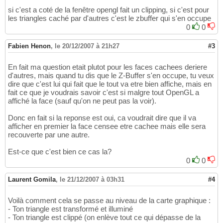
si c'est a coté de la fenêtre opengl fait un clipping, si c'est pour
les triangles caché par d'autres c'est le zbuffer qui s'en occupe
0
0
Fabien Henon
,
le 20/12/2007 à 21h27
#3
En fait ma question etait plutot pour les faces cachees deriere
d'autres, mais quand tu dis que le Z-Buffer s'en occupe, tu veux
dire que c'est lui qui fait que le tout va etre bien affiche, mais en
fait ce que je voudrais savoir c'est si malgre tout OpenGL a
affiché la face (sauf qu'on ne peut pas la voir).
Donc en fait si la reponse est oui, ca voudrait dire que il va
afficher en premier la face censee etre cachee mais elle sera
recouverte par une autre.
Est-ce que c'est bien ce cas la?
0
0
Laurent Gomila
,
le 21/12/2007 à 03h31
#4
Voilà comment cela se passe au niveau de la carte graphique :
- Ton triangle est transformé et illuminé
- Ton triangle est clippé (on enlève tout ce qui dépasse de la