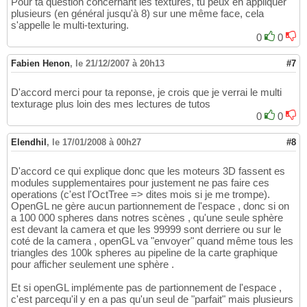
Pour ta question concernant les textures, tu peux en appliquer
plusieurs (en général jusqu'à 8) sur une même face, cela
s'appelle le multi-texturing.
0
0
Fabien Henon
,
le 21/12/2007 à 20h13
#7
D'accord merci pour ta reponse, je crois que je verrai le multi
texturage plus loin des mes lectures de tutos
0
0
Elendhil
,
le 17/01/2008 à 00h27
#8
D'accord ce qui explique donc que les moteurs 3D fassent es
modules supplementaires pour justement ne pas faire ces
operations (c'est l'OctTree => dites mois si je me trompe).
OpenGL ne gère aucun partionnement de l'espace , donc si on
a 100 000 spheres dans notres scènes , qu'une seule sphère
est devant la camera et que les 99999 sont derriere ou sur le
coté de la camera , openGL va "envoyer" quand même tous les
triangles des 100k spheres au pipeline de la carte graphique
pour afficher seulement une sphère .
Et si openGL implémente pas de partionnement de l'espace ,
c'est parcequ'il y en a pas qu'un seul de "parfait" mais plusieurs