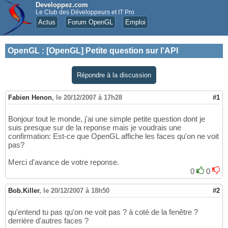
Developpez.com
Le Club des Développeurs et IT Pro
Actus
Forum OpenGL
Emploi
OpenGL
:
[OpenGL] Petite question sur l'API
Répondre à la discussion
Fabien Henon
,
le 20/12/2007 à 17h28
#1
Bonjour tout le monde, j'ai une simple petite question dont je
suis presque sur de la reponse mais je voudrais une
confirmation: Est-ce que OpenGL affiche les faces qu'on ne voit
pas?
Merci d'avance de votre reponse.
0
0
Bob.Killer
,
le 20/12/2007 à 18h50
#2
qu'entend tu pas qu'on ne voit pas ? à coté de la fenêtre ?
derrière d'autres faces ?