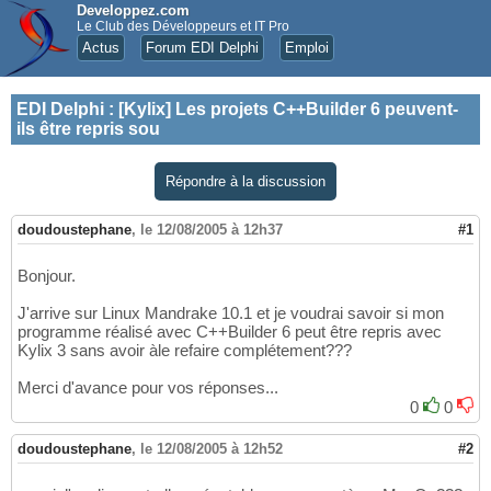
Developpez.com
Le Club des Développeurs et IT Pro
Actus
Forum EDI Delphi
Emploi
EDI Delphi
:
[Kylix] Les projets C++Builder 6 peuvent-
ils être repris sou
Répondre à la discussion
doudoustephane
,
le 12/08/2005 à 12h37
#1
Bonjour.
J'arrive sur Linux Mandrake 10.1 et je voudrai savoir si mon
programme réalisé avec C++Builder 6 peut être repris avec
Kylix 3 sans avoir àle refaire complétement???
Merci d'avance pour vos réponses...
0
0
doudoustephane
,
le 12/08/2005 à 12h52
#2