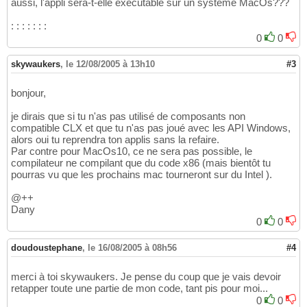
aussi, l'appli sera-t-elle exécutable sur un système MacOs???
: : : : : : :
0
0
skywaukers
,
le 12/08/2005 à 13h10
#3
bonjour,
je dirais que si tu n'as pas utilisé de composants non
compatible CLX et que tu n'as pas joué avec les API Windows,
alors oui tu reprendra ton applis sans la refaire.
Par contre pour MacOs10, ce ne sera pas possible, le
compilateur ne compilant que du code x86 (mais bientôt tu
pourras vu que les prochains mac tourneront sur du Intel ).
@++
Dany
0
0
doudoustephane
,
le 16/08/2005 à 08h56
#4
merci à toi skywaukers. Je pense du coup que je vais devoir
retapper toute une partie de mon code, tant pis pour moi...
0
0