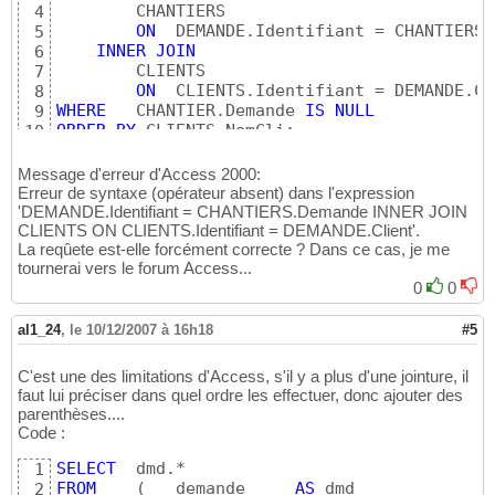
        CHANTIERS

4
ON
  DEMANDE.Identifiant = CHANTIERS.
5
INNER
JOIN
6
        CLIENTS

7
ON
8
WHERE
   CHANTIER.Demande 
IS
NULL
9
ORDER
BY
 CLIENTS.NomCli;
10
Message d'erreur d'Access 2000:
Erreur de syntaxe (opérateur absent) dans l'expression
'DEMANDE.Identifiant = CHANTIERS.Demande INNER JOIN
CLIENTS ON CLIENTS.Identifiant = DEMANDE.Client'.
La reqûete est-elle forcément correcte ? Dans ce cas, je me
tournerai vers le forum Access...
0
0
al1_24
,
le 10/12/2007 à 16h18
#5
C'est une des limitations d'Access, s'il y a plus d'une jointure, il
faut lui préciser dans quel ordre les effectuer, donc ajouter des
parenthèses....
Code :
SELECT
1
FROM
(
   demande     
AS
 dmd 

2