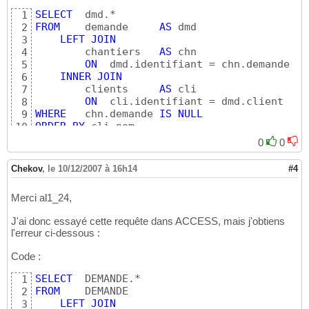
SELECT
1
FROM
    demande     
AS
 dmd 

2
LEFT
JOIN
3
        chantiers   
AS
 chn

4
ON
  dmd.identifiant = chn.demande 

5
INNER
JOIN
6
        clients     
AS
 cli

7
ON
8
WHERE
   chn.demande 
IS
NULL
9
ORDER
BY
 cli.nom

10
;
11
0
0
Chekov
,
le 10/12/2007 à 16h14
#4
Merci al1_24,
J'ai donc essayé cette requête dans ACCESS, mais j'obtiens
l'erreur ci-dessous :
Code :
SELECT
1
FROM
    DEMANDE

2
LEFT
JOIN
3