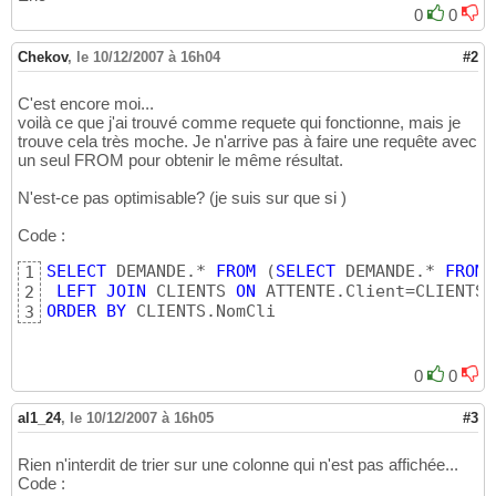
0
0
Chekov
,
le 10/12/2007 à 16h04
#2
C'est encore moi...
voilà ce que j'ai trouvé comme requete qui fonctionne, mais je
trouve cela très moche. Je n'arrive pas à faire une requête avec
un seul FROM pour obtenir le même résultat.
N'est-ce pas optimisable? (je suis sur que si )
Code :
SELECT
 DEMANDE.* 
FROM
(
SELECT
 DEMANDE.* 
FROM
 
1
LEFT
JOIN
 CLIENTS 
ON
2
ORDER
BY
 CLIENTS.NomCli
3
0
0
al1_24
,
le 10/12/2007 à 16h05
#3
Rien n'interdit de trier sur une colonne qui n'est pas affichée...
Code :