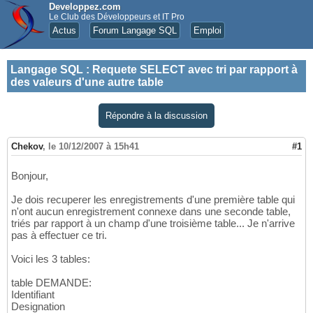
Developpez.com
Le Club des Développeurs et IT Pro
Actus
Forum Langage SQL
Emploi
Langage SQL
:
Requete SELECT avec tri par rapport à
des valeurs d'une autre table
Répondre à la discussion
Chekov
,
le 10/12/2007 à 15h41
#1
Bonjour,
Je dois recuperer les enregistrements d'une première table qui
n'ont aucun enregistrement connexe dans une seconde table,
triés par rapport à un champ d'une troisième table... Je n'arrive
pas à effectuer ce tri.
Voici les 3 tables:
table DEMANDE:
Identifiant
Designation