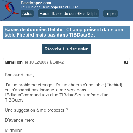
Developpez.com
Le Club des Développeurs et IT Pro
Actus
Forum Bases de donn�es Delphi
Emploi
Bases de données Delphi
:
Champ présent dans une
table Firebird mais pas dans TIBDataSet
Répondre à la discussion
Mirmillon
,
le 10/12/2007 à 14h42
#1
Bonjour à tous,
J'ai un probléme étrange. J'ai un champ d'une table (Firebird)
qui n'apparait pas lorsque je me sers dans
l'EditeurCommand.text d'un TIBdataSet ni même d'un
TIBQuery.
Une suggestion à me proposer ?
D'avance merci
Mirmillon