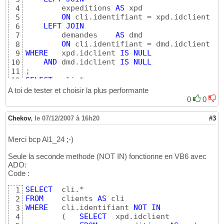
        expeditions 
AS
 xpd

4
ON
 cli.identifiant = xpd.idclient

5
LEFT
JOIN
6
        demandes    
AS
 dmd

7
ON
8
WHERE
   xpd.idclient 
IS
NULL
9
AND
 dmd.idclient 
IS
NULL
10
11
SELECT
12
FROM
    clients 
AS
13
A toi de tester et choisir la plus performante
WHERE
   cli.identifiant 
NOT
IN
14
0
0
(
SELECT
  xpd.idclient    

15
FROM
    expeditions 
AS
 xpd

16
Chekov
,
le 07/12/2007 à 16h20
#3
)
17
AND
 cli.identifiant 
NOT
IN
18
Merci bcp Al1_24 ;-)
(
SELECT
  dmd.idclient    

19
FROM
    demandes    
AS
 xpd

20
Seule la seconde methode (NOT IN) fonctionne en VB6 avec
)
21
ADO:
22
Code :
SELECT
23
FROM
    clients 
AS
24
SELECT
1
WHERE
NOT
EXISTS
25
FROM
    clients 
AS
2
(
SELECT
0
26
WHERE
   cli.identifiant 
NOT
IN
3
FROM
    expeditions 
AS
 xpd

27
(
SELECT
  xpd.idclient    

4