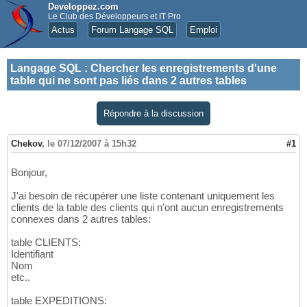
Developpez.com
Le Club des Développeurs et IT Pro
Actus
Forum Langage SQL
Emploi
Langage SQL
:
Chercher les enregistrements d'une
table qui ne sont pas liés dans 2 autres tables
Répondre à la discussion
Chekov
,
le 07/12/2007 à 15h32
#1
Bonjour,
J'ai besoin de récupérer une liste contenant uniquement les
clients de la table des clients qui n'ont aucun enregistrements
connexes dans 2 autres tables:
table CLIENTS:
Identifiant
Nom
etc..
table EXPEDITIONS: