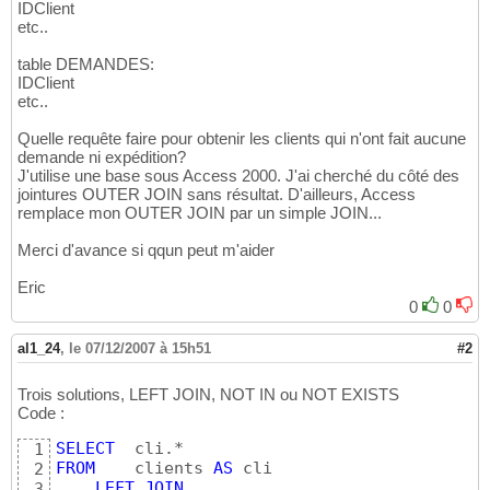
IDClient
etc..
table DEMANDES:
IDClient
etc..
Quelle requête faire pour obtenir les clients qui n'ont fait aucune
demande ni expédition?
J'utilise une base sous Access 2000. J'ai cherché du côté des
jointures OUTER JOIN sans résultat. D'ailleurs, Access
remplace mon OUTER JOIN par un simple JOIN...
Merci d'avance si qqun peut m'aider
Eric
0
0
al1_24
,
le 07/12/2007 à 15h51
#2
Trois solutions, LEFT JOIN, NOT IN ou NOT EXISTS
Code :
SELECT
1
FROM
    clients 
AS
 cli

2
LEFT
JOIN
3