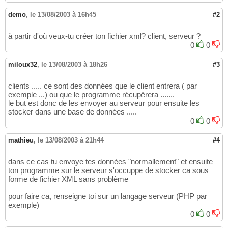
demo
,
le 13/08/2003 à 16h45
#2
à partir d'où veux-tu créer ton fichier xml? client, serveur ?
0
0
miloux32
,
le 13/08/2003 à 18h26
#3
clients ..... ce sont des données que le client entrera ( par
exemple ...) ou que le programme récupérera .......
le but est donc de les envoyer au serveur pour ensuite les
stocker dans une base de données .....
0
0
mathieu
,
le 13/08/2003 à 21h44
#4
dans ce cas tu envoye tes données "normallement" et ensuite
ton programme sur le serveur s'occuppe de stocker ca sous
forme de fichier XML sans problème
pour faire ca, renseigne toi sur un langage serveur (PHP par
exemple)
0
0