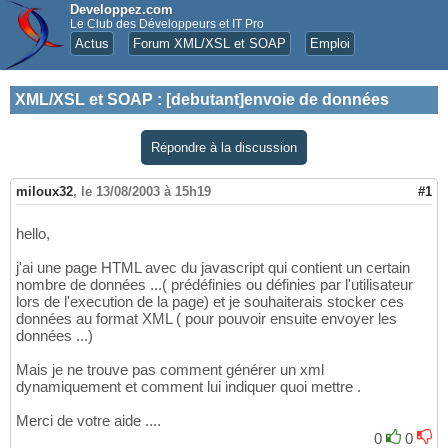
Developpez.com
Le Club des Développeurs et IT Pro
Actus
Forum XML/XSL et SOAP
Emploi
XML/XSL et SOAP
:
[debutant]envoie de données
Répondre à la discussion
miloux32
,
le 13/08/2003 à 15h19
#1
hello,
j'ai une page HTML avec du javascript qui contient un certain
nombre de données ...( prédéfinies ou définies par l'utilisateur
lors de l'execution de la page) et je souhaiterais stocker ces
données au format XML ( pour pouvoir ensuite envoyer les
données ...)
Mais je ne trouve pas comment générer un xml
dynamiquement et comment lui indiquer quoi mettre .
Merci de votre aide ....
0
0