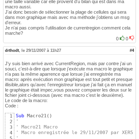
une taille variable car elle provient d'u bilan qui est dans ma
macro aussi.
J'ai donc besoin de sélectionner la plage de cellules qui sera
dans mon graphique mais avec ma méthode j'obtiens un msg
d'erreur.
Je n'ai pas compris l'utilisation de currentregion comment cela
marche?
0
0
drthodt
,
le 29/11/2007 à 11h27
#4
J'y suis bien arrivé avec CurrentRegion, mais par contre j'ai un
souci, c'est-à-dire que lorsque j'exécute ma macro le graphique
n'a pas la même aparrence que lorsue j'ai enregistrée ma
macro: après exécution mon graphique est tout petit et presque
illisible,alors qu'avec l'enregistreur lorsque j'ai fait ça en manuel
le graphique était impec,vous pouvez comparer les deux sur le
fichier joint ci-dessous (avec ma macro c'est le deuxième).
Le code de la macro:
Code :
Sub
 Macro21
(
)
1
'
2
' Macro21 Macro
3
' Macro enregistrée le 29/11/2007 par XER5
4
'
5