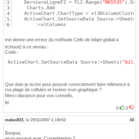
    DerniereLigneF2 = FL2.Range
(
"B65535"
)
.End
2
     Charts.Add

3
    ActiveChart.ChartType = xl3DColumnClustere
4
    ActiveChart.SetSourceData Source:=Sheets
(
5
        :=xlColumns
6
me donne une erreur (la méthode Cells de lobjet global a
échoué) à ce niveau :
Code :
 ActiveChart.SetSourceData Source:=Sheets
(
"bilan
Que dois-je écrire pour pouvoir correctement faire référence à
ma plage de cellules et insérer mon graphique ?
Merci davance pour vos conseils,
M
0
0
maleo833
,
le 29/11/2007 à 10h52
#2
Bonjour,
as-tu essayé avec Currentregion ?