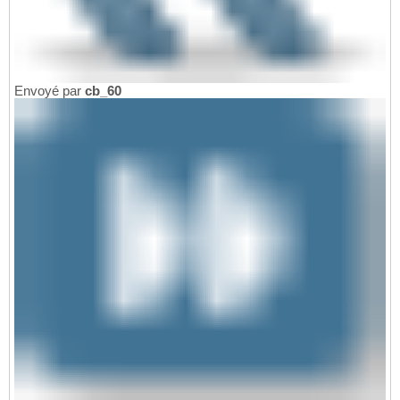
        .Shadow = 
False
55
        .Underline = xlUnderlineStyleNone

56
        .ColorIndex = 
6
57
        .Background = xlAutomatic

58
End
With
59
    ActiveChart.PlotArea.Select

60
Envoyé par
cb_60
61
End
Sub
62