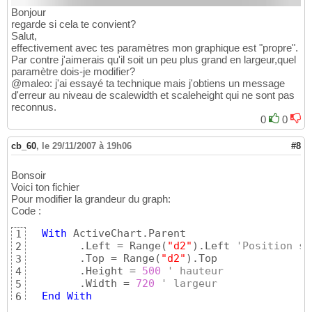
Bonjour
regarde si cela te convient?
Salut,
effectivement avec tes paramètres mon graphique est "propre".
Par contre j'aimerais qu'il soit un peu plus grand en largeur,quel
paramètre dois-je modifier?
@maleo: j'ai essayé ta technique mais j'obtiens un message
d'erreur au niveau de scalewidth et scaleheight qui ne sont pas
reconnus.
0
0
cb_60
,
le 29/11/2007 à 19h06
#8
Bonsoir
Voici ton fichier
Pour modifier la grandeur du graph:
Code :
With
 ActiveChart.Parent

1
        .Left = Range
(
"d2"
)
.Left 
'Position su
2
        .Top = Range
(
"d2"
)
.Top

3
        .Height = 
500
' hauteur
4
        .Width = 
720
' largeur
5
End
With
6