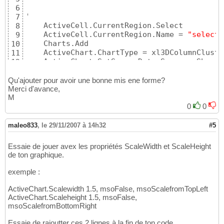
6
'
7
    ActiveCell.CurrentRegion.Select

8
    ActiveCell.CurrentRegion.Name = 
"selecti
9
    Charts.Add

10
    ActiveChart.ChartType = xl3DColumnCluster
11
    ActiveChart.SetSourceData Source:=Sheets
12
        xlColumns

13
    ActiveChart.Location 
Where
:=xlLocationAs
14
Qu'ajouter pour avoir une bonne mis ene forme?
With
 ActiveChart

Merci d'avance,
15
M
        .HasTitle = 
False
16
        .Axes
(
xlCategory
)
.HasTitle = 
0
False
0
17
        .Axes
(
xlSeries
)
.HasTitle = 
False
18
        .Axes
(
xlValue
)
.HasTitle = 
False
19
maleo833
,
le 29/11/2007 à 14h32
#5
End
With
20
    ActiveChart.Legend.Select

21
Essaie de jouer avex les propriétés ScaleWidth et ScaleHeight
    Selection.Delete

22
de ton graphique.
    ActiveChart.Axes
(
xlCategory
)
.Select

23
    Selection.TickLabels.Orientation = xlUpwa
24
exemple :
    Selection.TickLabels.Orientation = xlHor
25
    ActiveChart.SeriesCollection
(
1
)
.Select

26
ActiveChart.Scalewidth 1.5, msoFalse, msoScalefromTopLeft
    ActiveChart.SeriesCollection
(
1
)
.ApplyDat
27
ActiveChart.Scaleheight 1.5, msoFalse,
        AutoText:=
True
, LegendKey:=
False
msoScalefromBottomRight
28
    ActiveChart.SeriesCollection
(
1
)
.DataLabe
29
Essaie de rajoutter ces 2 lignes à la fin de ton code
    Selection.AutoScaleFont = 
True