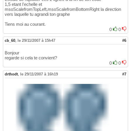
30
1,5 etant l'echelle et
With
 Selection.Font

31
msoScalefromTopLeft,msoScalefromBottomRight la direction
        .Name = 
"Arial"
32
vers laquelle tu agrandi ton graphe
        .FontStyle = 
"Gras"
33
        .Size = 
10
34
Tiens moi au courant.
        .Strikethrough = 
False
35
0
0
        .Superscript = 
False
36
        .Subscript = 
False
37
cb_60
,
le 29/11/2007 à 15h47
#6
        .OutlineFont = 
False
38
        .Shadow = 
False
39
        .Underline = xlUnderlineStyleNone

40
Bonjour
        .ColorIndex = 
19
regarde si cela te convient?
41
        .Background = xlAutomatic

42
0
0
End
With
43
    ActiveChart.PlotArea.Select

44
drthodt
,
le 29/11/2007 à 16h19
#7
    ActiveChart.SeriesCollection
(
1
)
.DataLabe
45
    Selection.AutoScaleFont = 
True
46
With
 Selection.Font

47
        .Name = 
"Arial"
48
        .FontStyle = 
"Gras"
49
        .Size = 
10
50
        .Strikethrough = 
False
51
        .Superscript = 
False
52
        .Subscript = 
False
53
        .OutlineFont = 
False
54