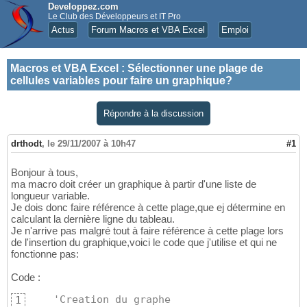
Developpez.com
Le Club des Développeurs et IT Pro
Actus
Forum Macros et VBA Excel
Emploi
Macros et VBA Excel
:
Sélectionner une plage de
cellules variables pour faire un graphique?
Répondre à la discussion
drthodt
,
le 29/11/2007 à 10h47
#1
Bonjour à tous,
ma macro doit créer un graphique à partir d'une liste de
longueur variable.
Je dois donc faire référence à cette plage,que ej détermine en
calculant la dernière ligne du tableau.
Je n'arrive pas malgré tout à faire référence à cette plage lors
de l'insertion du graphique,voici le code que j'utilise et qui ne
fonctionne pas:
Code :
'Creation du graphe
1