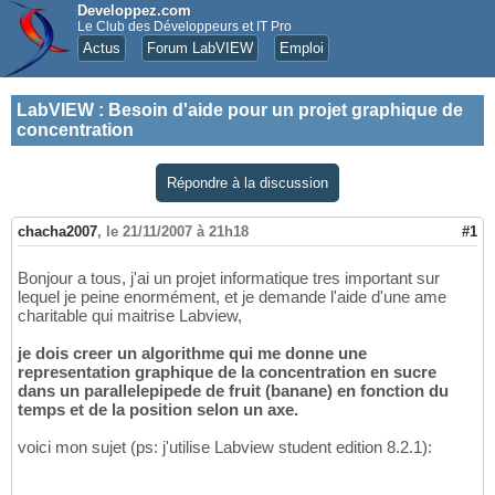
Developpez.com
Le Club des Développeurs et IT Pro
Actus
Forum LabVIEW
Emploi
LabVIEW
:
Besoin d'aide pour un projet graphique de
concentration
Répondre à la discussion
chacha2007
,
le 21/11/2007 à 21h18
#1
Bonjour a tous, j'ai un projet informatique tres important sur
lequel je peine enormément, et je demande l'aide d'une ame
charitable qui maitrise Labview,
je dois creer un algorithme qui me donne une
representation graphique de la concentration en sucre
dans un parallelepipede de fruit (banane) en fonction du
temps et de la position selon un axe.
voici mon sujet (ps: j'utilise Labview student edition 8.2.1):