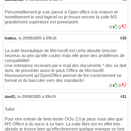
Personnellement je suis passé à Open office à la maison et
honnêtement le seul logiciel ou je trouve encore la suite MS
grandement supérieure est powerpoint.
0
0
trattos
,
le 29/08/2005 à 09h18
#10
La suite bureautique de Microsoft est certe aboutie (encore
heureux au prix qu'elle coute) mais elle pose des problêmes de
compatibilité!
Une entreprise recevant par e-mail des documents *.doc se doit
donc de posséder aussi le pack Office de Microsoft!
Heureusement qu'OpenOffice permet de lire correctement se
format et de basculer vers des standards!
0
0
dev01
,
le 29/08/2005 à 09h19
#11
Salut .
Pour etre entrain de beta tester OOo 2.0 je peux vous dire que
MS Office à du oucis à se faire. La suite libre est en effet très
aboutis je trouve bien qu'effectivement quelque manque se font