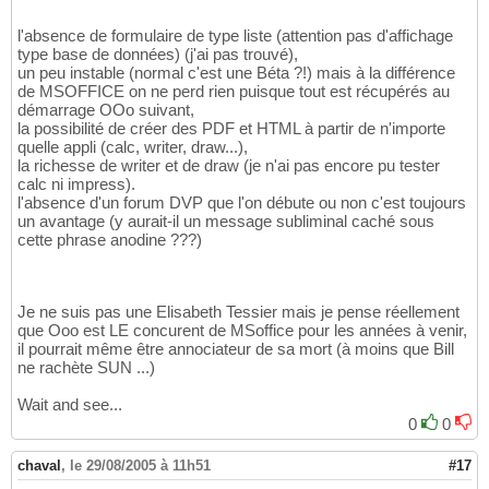
l'absence de formulaire de type liste (attention pas d'affichage
type base de données) (j'ai pas trouvé),
un peu instable (normal c'est une Béta ?!) mais à la différence
de MSOFFICE on ne perd rien puisque tout est récupérés au
démarrage OOo suivant,
la possibilité de créer des PDF et HTML à partir de n'importe
quelle appli (calc, writer, draw...),
la richesse de writer et de draw (je n'ai pas encore pu tester
calc ni impress).
l'absence d'un forum DVP que l'on débute ou non c'est toujours
un avantage (y aurait-il un message subliminal caché sous
cette phrase anodine ???)
Je ne suis pas une Elisabeth Tessier mais je pense réellement
que Ooo est LE concurent de MSoffice pour les années à venir,
il pourrait même être annociateur de sa mort (à moins que Bill
ne rachète SUN ...)
Wait and see...
0
0
chaval
,
le 29/08/2005 à 11h51
#17