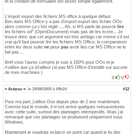
et la création de formulaire est assez simple également.
L'import export des fichiers MS office à quelque défaut
Ben dans MS Office y a pas d'import export des fichier OOo
alors comme ça c'est réglé .... Ah, si MS parle de pouvoir
lire
les fichiers od* (OpenDocument) mais pas de les écrire... Je
trouve donc que cet argument est très ambigu car meme s'il est
vrai qu'il faut pouvoir lire les fichiers MS Office, la comparaison
entre les deux suite
ne
peux
pas
avoir lieu car MS Office ne le
fait pas ...
Bref vous l'aurez compris je suis à 100% pour OOo et je
n'utilise que ça (d'ailleur j'ai pas MS Office d'installé sur aucune
de mes machines )
0
0
¤ Actarus ¤
,
le 29/08/2005 à 09h24
#12
Pour ma part, j'utilise Ooo depuis plus de 2 ans maintenant.
Comme tout le monde, il m'est arrivé quelques mésaventures
avec cette suite, surtout des plantages intempestifs. Mais j'ai
remarqué que ces plantages se produisent uniquement sous
Windows.
Maintenant je voudrais eclaircir un point car quand je lis des