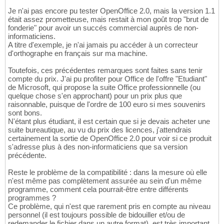
Je n'ai pas encore pu tester OpenOffice 2.0, mais la version 1.1
était assez prometteuse, mais restait à mon goût trop "brut de
fonderie" pour avoir un succés commercial auprès de non-
informaticiens.
A titre d'exemple, je n'ai jamais pu accéder à un correcteur
d'orthographe en français sur ma machine.
Toutefois, ces précédentes remarques sont faites sans tenir
compte du prix. J'ai pu profiter pour Office de l'offre "Etudiant"
de Microsoft, qui propose la suite Office professionnelle (ou
quelque chose s'en approchant) pour un prix plus que
raisonnable, puisque de l'ordre de 100 euro si mes souvenirs
sont bons.
N'étant plus étudiant, il est certain que si je devais acheter une
suite bureautique, au vu du prix des licences, j'attendrais
certainement la sortie de OpenOffice 2.0 pour voir si ce produit
s'adresse plus à des non-informaticiens que sa version
précédente.
Reste le problème de la compatibilité : dans la mesure où elle
n'est même pas complètement assurée au sein d'un même
programme, comment cela pourrait-être entre différents
programmes ?
Ce problème, qui n'est que rarement pris en compte au niveau
personnel (il est toujours possible de bidouiller et/ou de
redemander le fichier dans un autre format), est très important