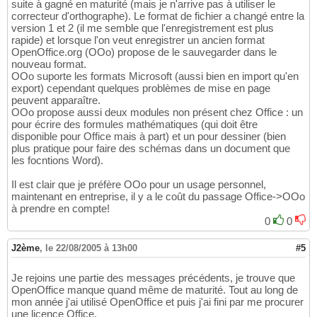
suite à gagné en maturité (mais je n'arrive pas à utiliser le
correcteur d'orthographe). Le format de fichier a changé entre la
version 1 et 2 (il me semble que l'enregistrement est plus
rapide) et lorsque l'on veut enregistrer un ancien format
OpenOffice.org (OOo) propose de le sauvegarder dans le
nouveau format.
OOo suporte les formats Microsoft (aussi bien en import qu'en
export) cependant quelques problèmes de mise en page
peuvent apparaître.
OOo propose aussi deux modules non présent chez Office : un
pour écrire des formules mathématiques (qui doit être
disponible pour Office mais à part) et un pour dessiner (bien
plus pratique pour faire des schémas dans un document que
les focntions Word).
Il est clair que je préfère OOo pour un usage personnel,
maintenant en entreprise, il y a le coût du passage Office->OOo
à prendre en compte!
0
0
J2ème
,
le 22/08/2005 à 13h00
#5
Je rejoins une partie des messages précédents, je trouve que
OpenOffice manque quand même de maturité. Tout au long de
mon année j'ai utilisé OpenOffice et puis j'ai fini par me procurer
une licence Office.