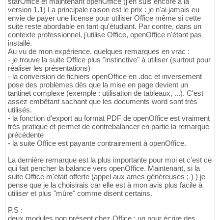
starOffice et maintenant openOffice (j'en suis encore à la
version 1.1) La principale raison est le prix : je n'ai jamais eu
envie de payer une license pour utiliser Office même si cette
suite reste abordable en tant qu'étudiant. Par contre, dans un
contexte professionnel, j'utilise Office, openOffice n'étant pas
installé.
Au vu de mon expérience, quelques remarques en vrac :
- je trouve la suite Office plus "instinctive" à utiliser (surtout pour
réaliser les présentations)
- la conversion de fichiers openOffice en .doc et inversement
pose des problèmes dès que la mise en page devient un
tantinet complexe (exemple : utilisation de tableaux, ...). C'est
assez embêtant sachant que les documents word sont très
utilisés.
- la fonction d'export au format PDF de openOffice est vraiment
très pratique et permet de contrebalancer en partie la remarque
précédente
- la suite Office est payante contrairement à openOffice.
La dernière remarque est la plus importante pour moi et c'est ce
qui fait pencher la balance vers openOffice. Maintenant, si la
suite Office m'était offerte (appel aux ames généreuses ;-) ) je
pense que je la choisirais car elle est à mon avis plus facile à
utiliser et plus "mûre" comme disent certains.
P.S :
deux modules non présent chez Office : un pour écrire des