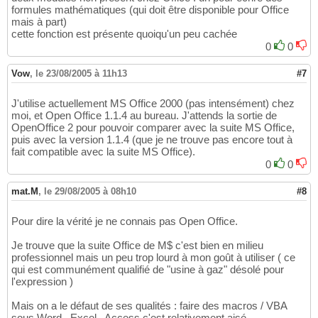
formules mathématiques (qui doit être disponible pour Office
mais à part)
cette fonction est présente quoiqu'un peu cachée
0
0
Vow
,
le 23/08/2005 à 11h13
#7
J'utilise actuellement MS Office 2000 (pas intensément) chez
moi, et Open Office 1.1.4 au bureau. J'attends la sortie de
OpenOffice 2 pour pouvoir comparer avec la suite MS Office,
puis avec la version 1.1.4 (que je ne trouve pas encore tout à
fait compatible avec la suite MS Office).
0
0
mat.M
,
le 29/08/2005 à 08h10
#8
Pour dire la vérité je ne connais pas Open Office.
Je trouve que la suite Office de M$ c'est bien en milieu
professionnel mais un peu trop lourd à mon goût à utiliser ( ce
qui est communément qualifié de "usine à gaz" désolé pour
l'expression )
Mais on a le défaut de ses qualités : faire des macros / VBA
sous Word , Excel , Access c'est relativement aisé.