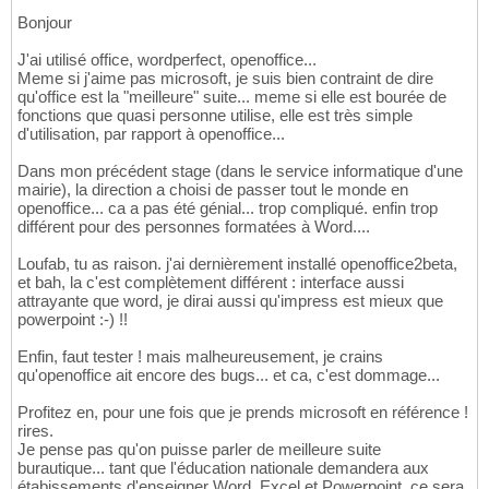
Bonjour
J'ai utilisé office, wordperfect, openoffice...
Meme si j'aime pas microsoft, je suis bien contraint de dire
qu'office est la "meilleure" suite... meme si elle est bourée de
fonctions que quasi personne utilise, elle est très simple
d'utilisation, par rapport à openoffice...
Dans mon précédent stage (dans le service informatique d'une
mairie), la direction a choisi de passer tout le monde en
openoffice... ca a pas été génial... trop compliqué. enfin trop
différent pour des personnes formatées à Word....
Loufab, tu as raison. j'ai dernièrement installé openoffice2beta,
et bah, la c'est complètement différent : interface aussi
attrayante que word, je dirai aussi qu'impress est mieux que
powerpoint :-) !!
Enfin, faut tester ! mais malheureusement, je crains
qu'openoffice ait encore des bugs... et ca, c'est dommage...
Profitez en, pour une fois que je prends microsoft en référence !
rires.
Je pense pas qu'on puisse parler de meilleure suite
burautique... tant que l'éducation nationale demandera aux
étabissements d'enseigner Word, Excel et Powerpoint, ce sera