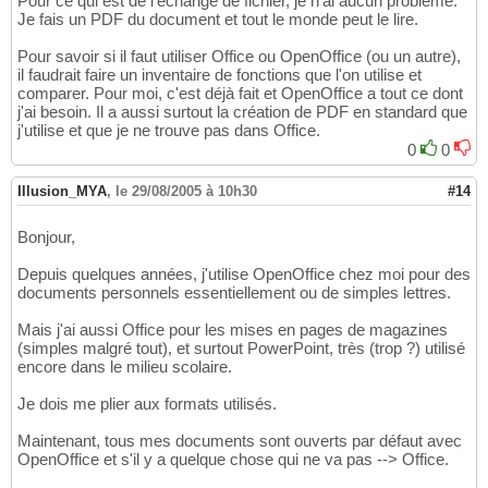
Pour ce qui est de l'échange de fichier, je n'ai aucun problème.
Je fais un PDF du document et tout le monde peut le lire.
Pour savoir si il faut utiliser Office ou OpenOffice (ou un autre),
il faudrait faire un inventaire de fonctions que l'on utilise et
comparer. Pour moi, c'est déjà fait et OpenOffice a tout ce dont
j'ai besoin. Il a aussi surtout la création de PDF en standard que
j'utilise et que je ne trouve pas dans Office.
0
0
Illusion_MYA
,
le 29/08/2005 à 10h30
#14
Bonjour,
Depuis quelques années, j'utilise OpenOffice chez moi pour des
documents personnels essentiellement ou de simples lettres.
Mais j'ai aussi Office pour les mises en pages de magazines
(simples malgré tout), et surtout PowerPoint, très (trop ?) utilisé
encore dans le milieu scolaire.
Je dois me plier aux formats utilisés.
Maintenant, tous mes documents sont ouverts par défaut avec
OpenOffice et s'il y a quelque chose qui ne va pas --> Office.