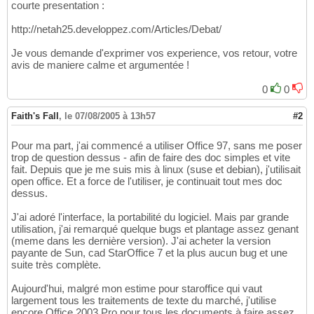
courte presentation :
http://netah25.developpez.com/Articles/Debat/
Je vous demande d'exprimer vos experience, vos retour, votre
avis de maniere calme et argumentée !
0
0
Faith's Fall
,
le 07/08/2005 à 13h57
#2
Pour ma part, j'ai commencé a utiliser Office 97, sans me poser
trop de question dessus - afin de faire des doc simples et vite
fait. Depuis que je me suis mis à linux (suse et debian), j'utilisait
open office. Et a force de l'utiliser, je continuait tout mes doc
dessus.
J'ai adoré l'interface, la portabilité du logiciel. Mais par grande
utilisation, j'ai remarqué quelque bugs et plantage assez genant
(meme dans les dernière version). J'ai acheter la version
payante de Sun, cad StarOffice 7 et la plus aucun bug et une
suite très complète.
Aujourd'hui, malgré mon estime pour staroffice qui vaut
largement tous les traitements de texte du marché, j'utilise
encore Office 2003 Pro pour tous les documents à faire assez