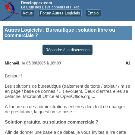
Developpez.com
Le Club des Développeurs et IT Pro
Actus
Forum Autres Logiciels
Emploi
Autres Logiciels
:
Bureautique : solution libre ou
commerciale ?
Répondre à la discussion
Michaël
,
le 05/08/2005 à 18h09
#1
Bonjour !
Les solutions de bureautique (traitement de texte / tableur / mise
en page / base de donnés / ...) évoluent. Deux d'entres elles se
détache, Microsoft Office et OpenOffice.org ...
A l'heure ou des administrations entières décident de changer
de prestataire, la question se pose :
Solution gratuite, ou solution commerciale ?
Afin de donner une base a ce debat, je vous invites a lire cette