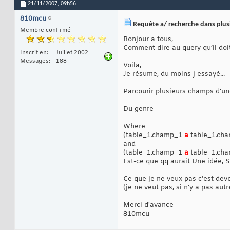
21/11/2007,
09h56
810mcu
Requête a/ recherche dans plusi
Membre confirmé
Bonjour a tous,
Comment dire au query qu’il do
Inscrit en
Juillet 2002
Messages
188
Voila,
Je résume, du moins j essayé...
Parcourir plusieurs champs d'un
Du genre
Where
(table_1.champ_1
a
table_1.cha
and
(table_1.champ_1
a
table_1.cha
Est-ce que qq aurait Une idée, 
Ce que je ne veux pas c’est devo
(je ne veut pas, si n’y a pas aut
Merci d'avance
810mcu