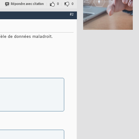
Répondre avec citation
0
0
#2
dèle de données maladroit.