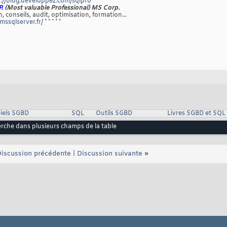
://blog.developpez.com/sqlpro
P.
(Most valuable Professional) MS Corp.
, conseils, audit, optimisation, formation...
/mssqlserver.fr/
* * * * *
iels SGBD
SQL
Outils SGBD
Livres SGBD et SQL
rche dans plusieurs champs de la table
iscussion précédente
|
Discussion suivante
»