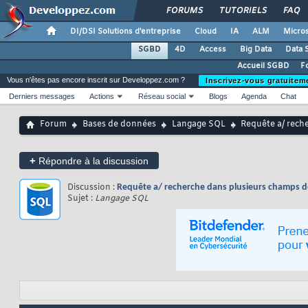
FORUMS
TUTORIELS
FAQ
DI/DSI Solutions d'entreprise
Cloud
IA
ALM
Micros
SGBD
4D
Access
Big Data
Data 
Accueil SGBD
F
Vous n'êtes pas encore inscrit sur Developpez.com ?
Inscrivez-vous gratuitem
Derniers messages
Actions
Réseau social
Blogs
Agenda
Chat
Forum
Bases de données
Langage SQL
Requête a/ reche
+
Répondre à la discussion
Discussion :
Requête a/ recherche dans plusieurs champs de
Sujet :
Langage SQL