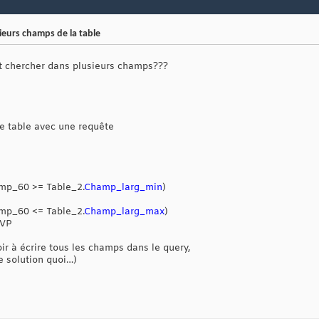
eurs champs de la table
it chercher dans plusieurs champs???
e table avec une requête
mp_60 >= Table_2.
Champ_larg_min
)
mp_60 <= Table_2.
Champ_larg_max
)
SVP
ir à écrire tous les champs dans le query,
re solution quoi…)