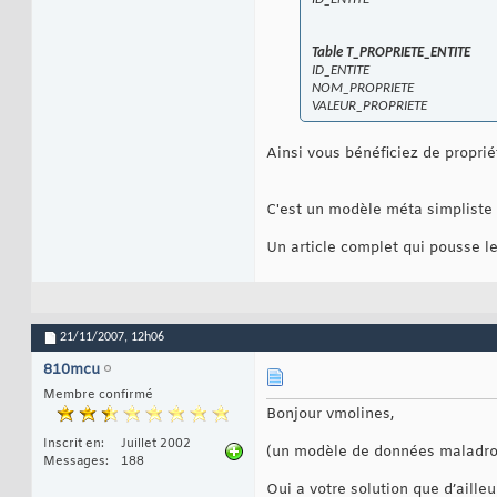
Table T_PROPRIETE_ENTITE
ID_ENTITE
NOM_PROPRIETE
VALEUR_PROPRIETE
Ainsi vous bénéficiez de propri
C'est un modèle méta simpliste 
Un article complet qui pousse le
21/11/2007,
12h06
810mcu
Membre confirmé
Bonjour vmolines,
Inscrit en
Juillet 2002
(un modèle de données maladroit
Messages
188
Oui a votre solution que d’aille