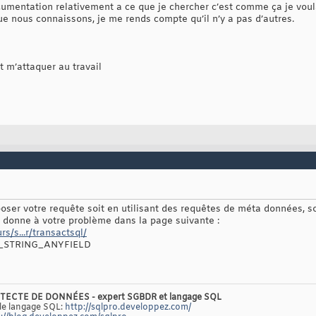
cumentation relativement a ce que je chercher c’est comme ça je voula
ue nous connaissons, je me rends compte qu’il n’y a pas d’autres.
t m’attaquer au travail
er votre requête soit en utilisant des requêtes de méta données, so
e donne à votre problème dans la page suivante :
s/s...r/transactsql/
CH_STRING_ANYFIELD
TECTE DE DONNÉES - expert SGBDR et langage SQL
 le langage SQL:
http://sqlpro.developpez.com/