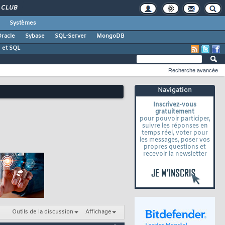
CLUB
Systèmes
racle
Sybase
SQL-Server
MongoDB
 et SQL
Recherche avancée
Navigation
Inscrivez-vous
gratuitement
pour pouvoir participer,
suivre les réponses en
temps réel, voter pour
les messages, poser vos
propres questions et
recevoir la newsletter
Outils de la discussion
Affichage