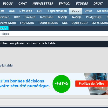
BLOGS
CHAT
NEWSLETTER
EMPLOI
ÉTUDES
DROIT
oft
Java
Dév. Web
EDI
Programmation
SGBD
Office
Mobiles
Science
DB2
Firebird
InterBase
MySQL
NoSQL
PostgreSQL
O
orums SGBD
FAQ SGBD
Tutoriels SGBD
SQL
Outils SGBD
Livres SGBD
ent !
Règles
rche dans plusieurs champs de la table
 la table