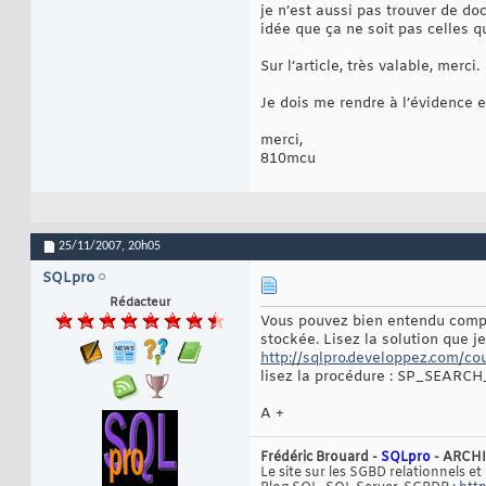
je n’est aussi pas trouver de do
idée que ça ne soit pas celles q
Sur l’article, très valable, merci.
Je dois me rendre à l’évidence e
merci,
810mcu
25/11/2007,
20h05
SQLpro
Rédacteur
Vous pouvez bien entendu compos
stockée. Lisez la solution que j
http://sqlpro.developpez.com/cour
lisez la procédure : SP_SEAR
A +
Frédéric Brouard -
SQLpro
- ARCHI
Le site sur les SGBD relationnels et