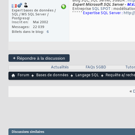
Blog SQL, SQL Server, SGBDR :
http
Expert Microsoft SQL Server -
M.V.
Entreprise
SQL SPOT
: modélisation
Expert bases de données /
* * * * *
Expertise SQL Server :
http:/
SQL / MS SQL Server /
Postgresql
Inscrit en
Mai 2002
Messages
22 039
Billets dans le blog
6
+
Répondre à la discussion
Actualités
FAQs SGBD
Tutor
Forum
Bases de données
Langage SQL
Requête a/ reche
«
D
Discussions similaires