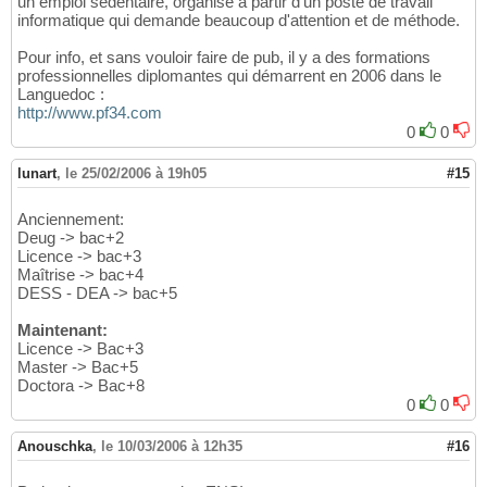
un emploi sédentaire, organisé à partir d'un poste de travail
informatique qui demande beaucoup d'attention et de méthode.
Pour info, et sans vouloir faire de pub, il y a des formations
professionnelles diplomantes qui démarrent en 2006 dans le
Languedoc :
http://www.pf34.com
0
0
lunart
,
le 25/02/2006 à 19h05
#15
Anciennement:
Deug -> bac+2
Licence -> bac+3
Maîtrise -> bac+4
DESS - DEA -> bac+5
Maintenant:
Licence -> Bac+3
Master -> Bac+5
Doctora -> Bac+8
0
0
Anouschka
,
le 10/03/2006 à 12h35
#16