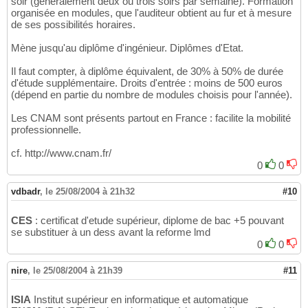
soir (généralement deux ou trois soirs par semaine). Formation
organisée en modules, que l'auditeur obtient au fur et à mesure
de ses possibilités horaires.
Mène jusqu'au diplôme d'ingénieur. Diplômes d'Etat.
Il faut compter, à diplôme équivalent, de 30% à 50% de durée
d'étude supplémentaire. Droits d'entrée : moins de 500 euros
(dépend en partie du nombre de modules choisis pour l'année).
Les CNAM sont présents partout en France : facilite la mobilité
professionnelle.
cf. http://www.cnam.fr/
0
0
vdbadr
,
le 25/08/2004 à 21h32
#10
CES
: certificat d'etude supérieur, diplome de bac +5 pouvant
se substituer à un dess avant la reforme lmd
0
0
nire
,
le 25/08/2004 à 21h39
#11
ISIA
Institut supérieur en informatique et automatique