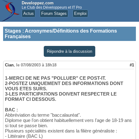
Developpez.com
Le Club des Développeurs et IT Pro
Actus
Forum Stages
Emploi
Stages
:
Acronymes/Définitions des Formations
Françaises
Répondre à la discussion
Cian
,
le 07/08/2003 à 18h18
#1
1-MERCI DE NE PAS "POLLUER" CE POST-IT.
2-POSTEZ UNIQUEMENT DES INFORMATIONS DONT
VOUS ETES SURS.
3-LES PARTICIPATIONS DOIVENT RESPECTER LE
FORMAT CI DESSOUS.
BAC :
Abbréviation du terme "baccalauréat".
Diplome que l'on obtient habituellement vers l'age de 18-19 ans
si tout se passe bien.
Plusieurs spécialités existent dans la filière généraliste :
- Littéraire (BAC L)