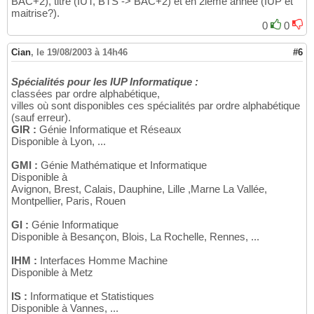
BAC+2), titre (IUT, BTS -> BAC+2) et en 2ième année (IUP et
maitrise?).
0
0
Cian
,
le 19/08/2003 à 14h46
#6
Spécialités pour les IUP Informatique :
classées par ordre alphabétique,
villes où sont disponibles ces spécialités par ordre alphabétique
(sauf erreur).
GIR :
Génie Informatique et Réseaux
Disponible à Lyon, ...
GMI :
Génie Mathématique et Informatique
Disponible à
Avignon, Brest, Calais, Dauphine, Lille ,Marne La Vallée,
Montpellier, Paris, Rouen
GI :
Génie Informatique
Disponible à Besançon, Blois, La Rochelle, Rennes, ...
IHM :
Interfaces Homme Machine
Disponible à Metz
IS :
Informatique et Statistiques
Disponible à Vannes, ...