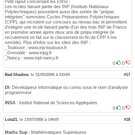
Petit rajout concernant les ENSI :
Les écoles faisant partie des INP (Instituts Nationaux
Polytechniques) possèdent aussi des sortes de "prépas
intégrées" nommées Cycles Préparatoires Polytechniques
(CPP), qui recrutent sur concours au niveau bac et permettent
d'intégrer une école faisant partie d'un des trois INP de France
en première année après deux ans de prépa intégrée (le
recrutement se fait sur le classement en fin de CPP il me
semble). Plus d'infos sur les sites des INP :
_Toulouse : www.inp-toulouse.fr
_Grenoble : www.inpg.fr
_Nancy : www.inpl-nancy.fr
0
0
Bad-Shadow
,
le 31/05/2006 à 01h09
#17
DI
: Développeur informatique ou connu sous le nom d'analyste
programmeur
INSA
: Institut National de Sciences Appliquées
0
0
Lola21
,
le 13/07/2006 à 14h05
#18
Maths Sup
: Mathématiques Supérieures