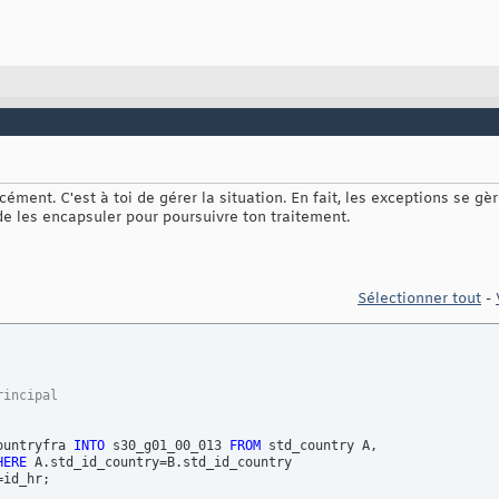
cément. C'est à toi de gérer la situation. En fait, les exceptions se g
 de les encapsuler pour poursuivre ton traitement.
Sélectionner tout
-
rincipal
ountryfra 
INTO
 s30_g01_00_013 
FROM
 std_country A, 

HERE
 A.std_id_country=B.std_id_country 

id_hr; 
