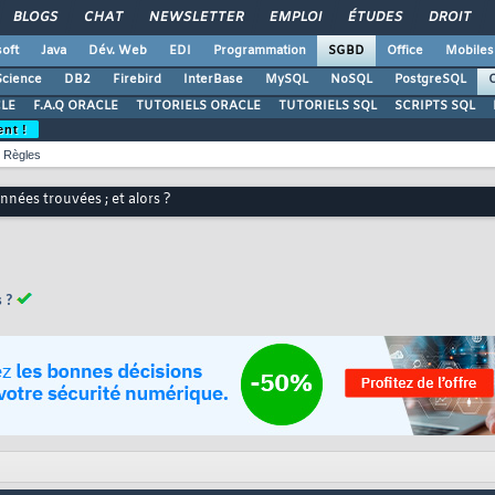
BLOGS
CHAT
NEWSLETTER
EMPLOI
ÉTUDES
DROIT
oft
Java
Dév. Web
EDI
Programmation
SGBD
Office
Mobiles
Science
DB2
Firebird
InterBase
MySQL
NoSQL
PostgreSQL
O
LE
F.A.Q ORACLE
TUTORIELS ORACLE
TUTORIELS SQL
SCRIPTS SQL
ent !
Règles
nées trouvées ; et alors ?
 ?