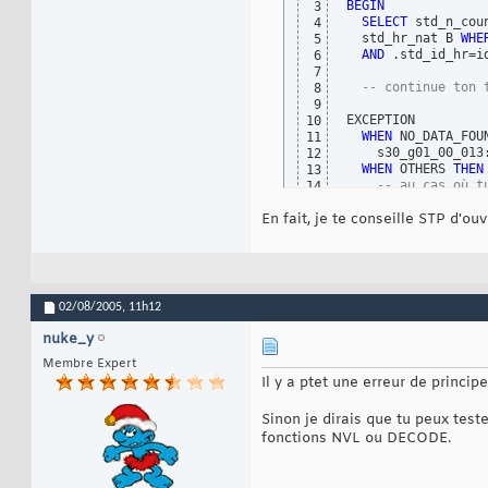
BEGIN
3
SELECT
 std_n_cou
4
  std_hr_nat B 
WHE
5
AND
 .std_id_hr=id
6
7
-- continue ton 
8
9
EXCEPTION

10
WHEN
 NO_DATA_FOU
11
    s30_g01_00_013:
12
WHEN
 OTHERS 
THEN
13
-- au cas où t
14
END
 ;
15
En fait, je te conseille STP d'ou
02/08/2005,
11h12
nuke_y
Membre Expert
Il y a ptet une erreur de princip
Sinon je dirais que tu peux tester
fonctions NVL ou DECODE.