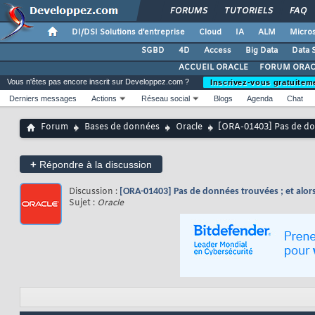
FORUMS
TUTORIELS
FAQ
DI/DSI Solutions d'entreprise
Cloud
IA
ALM
Micros
SGBD
4D
Access
Big Data
Data 
ACCUEIL ORACLE
FORUM ORAC
Vous n'êtes pas encore inscrit sur Developpez.com ?
Inscrivez-vous gratuitem
Derniers messages
Actions
Réseau social
Blogs
Agenda
Chat
Forum
Bases de données
Oracle
[ORA-01403] Pas de don
+
Répondre à la discussion
Discussion :
[ORA-01403] Pas de données trouvées ; et alors
Sujet :
Oracle