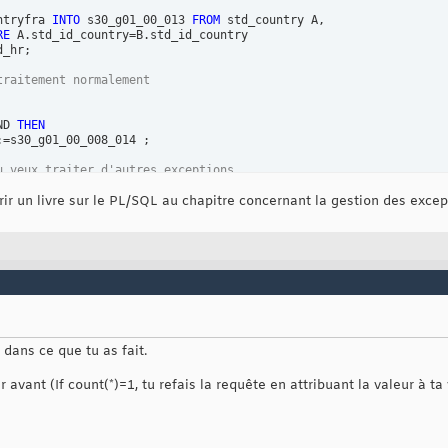
ntryfra 
INTO
 s30_g01_00_013 
FROM
 std_country A, 

RE
 A.std_id_country=B.std_id_country 

_hr; 

traitement normalement     
ND 
THEN
=s30_g01_00_008_014 ; 

u veux traiter d'autres exceptions
vrir un livre sur le PL/SQL au chapitre concernant la gestion des excep
e dans ce que tu as fait.
 avant (If count(*)=1, tu refais la requête en attribuant la valeur à ta 