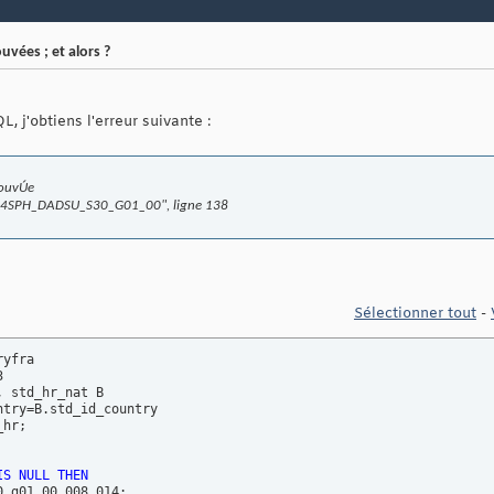
vées ; et alors ?
, j'obtiens l'erreur suivante :
rouvÚe
SPH_DADSU_S30_G01_00", ligne 138
Sélectionner tout
-
hr;

IS
NULL
THEN