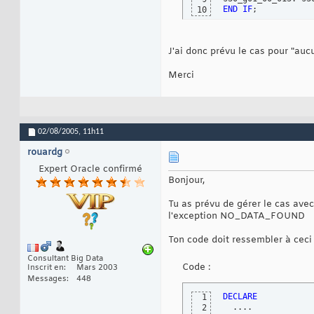
END
IF
;
10
J'ai donc prévu le cas pour "auc
Merci
02/08/2005,
11h11
rouardg
Expert Oracle confirmé
Bonjour,
Tu as prévu de gérer le cas avec
l'exception NO_DATA_FOUND
Ton code doit ressembler à ceci 
Consultant Big Data
Code :
Inscrit en
Mars 2003
Messages
448
DECLARE
1
2