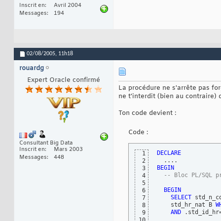
Inscrit en
Avril 2004
Messages
194
02/08/2005,
11h18
rouardg
Expert Oracle confirmé
La procédure ne s'arrête pas for
ne t'interdit (bien au contraire)
Ton code devient :
Code :
Consultant Big Data
Inscrit en
Mars 2003
DECLARE
1
Messages
448
2
BEGIN
3
-- Bloc PL/SQL p
4
5
BEGIN
6
SELECT
 std_n_c
7
    std_hr_nat B 
W
8
AND
 .std_id_hr=
9
10