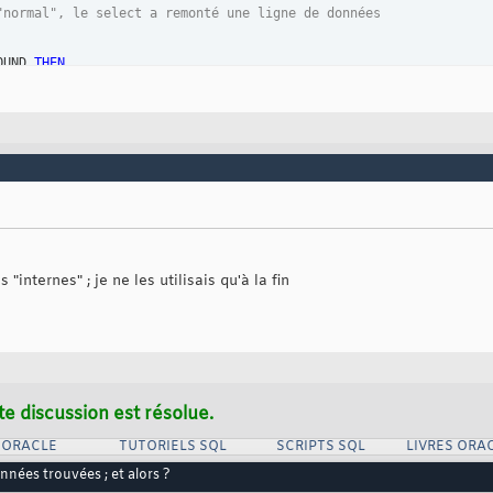
"normal", le select a remonté une ligne de données
OUND 
THEN
 n'a rien ramené
3:=s30_g01_00_008_014 ; 

s dans le bloc principal et tu continues ton traitement
"internes" ; je ne les utilisais qu'à la fin
te discussion est résolue.
 ORACLE
TUTORIELS SQL
SCRIPTS SQL
LIVRES ORA
nées trouvées ; et alors ?