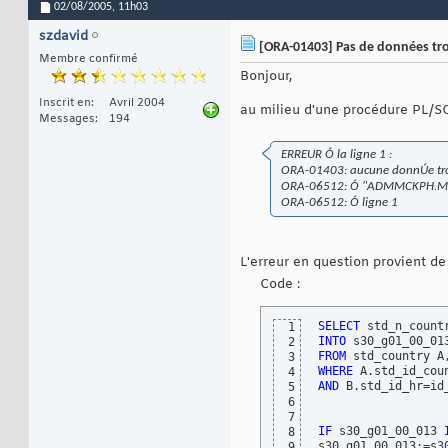
02/08/2005,
11h03
szdavid
[ORA-01403] Pas de données trou
Membre confirmé
Bonjour,
Inscrit en
Avril 2004
au milieu d'une procédure PL/SQL
Messages
194
ERREUR Ó la ligne 1 :
ORA-01403: aucune donnÚe t
ORA-06512: Ó "ADMMCKPH.M4
ORA-06512: Ó ligne 1
L'erreur en question provient de
Code :
SELECT
1
INTO
2
FROM
3
WHERE
4
AND
 B.std_id_hr=id_
5
6
7
IF
 s30_g01_00_013 
8
9