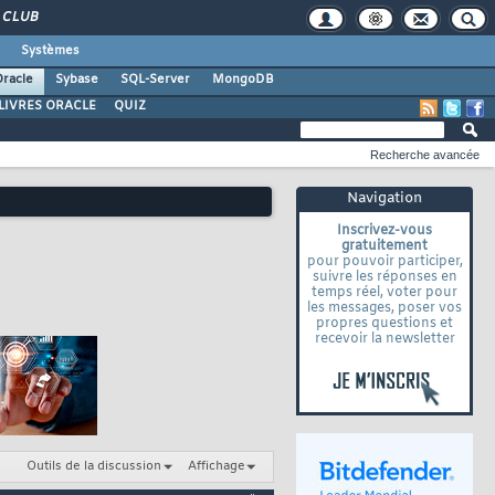
CLUB
Systèmes
racle
Sybase
SQL-Server
MongoDB
LIVRES ORACLE
QUIZ
Recherche avancée
Navigation
Inscrivez-vous
gratuitement
pour pouvoir participer,
suivre les réponses en
temps réel, voter pour
les messages, poser vos
propres questions et
recevoir la newsletter
Outils de la discussion
Affichage