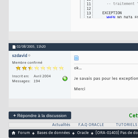
-- traitement 
11
12
  EXCEPTION 

13
WHEN
 NO_DATA_F
14
-- le select
15
      s30_g01_00_01
16
END
 ;

17
18
-- ici tu revien
19
20
02/08/2005,
11h20
END
 ;
21
szdavid
Membre confirmé
ok...
Inscrit en
Avril 2004
Je savais pas pour les exceptions 
Messages
194
Merci
+
Cet
Répondre à la discussion
Actualités
F.A.Q ORACLE
TUTORIELS
Forum
Bases de données
Oracle
[ORA-01403] Pas de don