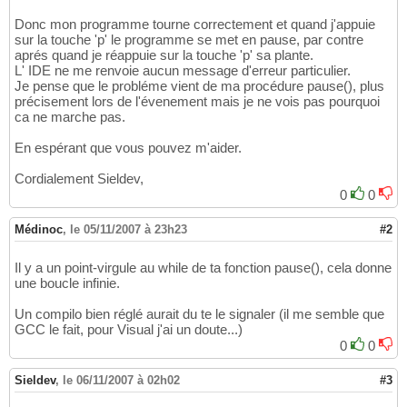
{
13
                        SDLK_p:

14
Donc mon programme tourne correctement et quand j'appuie
                            pause = 
0
; 
//Si 
sur la touche 'p' le programme se met en pause, par contre
15
aprés quand je réappuie sur la touche 'p' sa plante.
break
;

16
L' IDE ne me renvoie aucun message d'erreur particulier.
}
17
Je pense que le probléme vient de ma procédure pause(), plus
break
;

18
précisement lors de l'évenement mais je ne vois pas pourquoi
}
19
ca ne marche pas.
20
}
21
En espérant que vous pouvez m'aider.
22
}
23
Cordialement Sieldev,
0
0
Médinoc
,
le 05/11/2007 à 23h23
#2
Il y a un point-virgule au while de ta fonction pause(), cela donne
une boucle infinie.
Un compilo bien réglé aurait du te le signaler (il me semble que
GCC le fait, pour Visual j'ai un doute...)
0
0
Sieldev
,
le 06/11/2007 à 02h02
#3