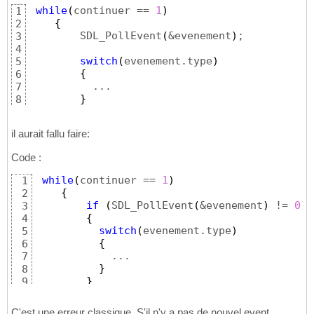
while
(
continuer == 
1
)
1
{
2
        SDL_PollEvent
(
&evenement
)
;

3
4
switch
(
evenement.type
)
5
{
6
          ...

7
}
8
}
9
il aurait fallu faire:
Code :
while
(
continuer == 
1
)
1
{
2
if
(
SDL_PollEvent
(
&evenement
)
 != 
0
)
;

3
{
4
switch
(
evenement.type
)
5
{
6
            ...

7
}
8
}
9
}
10
C'est une erreur classique. S'il n'y a pas de nouvel event,