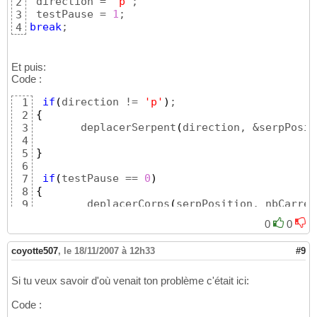
 direction = 
'p'
;

2
 testPause = 
1
3
break
;
4
Et puis:
Code :
if
(
direction != 
'p'
)
1
{
2
       deplacerSerpent
(
direction, &serpPosit
3
4
}
5
6
if
(
testPause == 
0
)
7
{
8
        deplacerCorps
(
serpPosition, nbCarre
)
9
}
10
0
0
coyotte507
,
le 18/11/2007 à 12h33
#9
Si tu veux savoir d'où venait ton problème c'était ici:
Code :