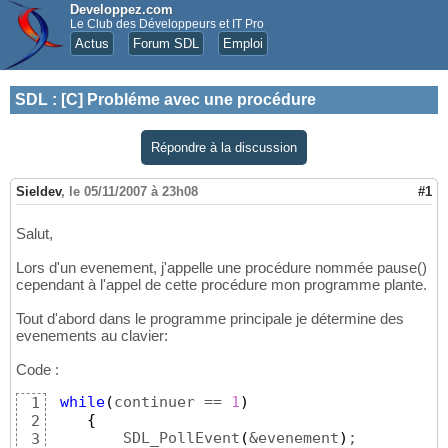
Developpez.com
Le Club des Développeurs et IT Pro
Actus
Forum SDL
Emploi
SDL
:
[C] Probléme avec une procédure
Répondre à la discussion
Sieldev
,
le 05/11/2007 à 23h08
#1
Salut,
Lors d'un evenement, j'appelle une procédure nommée pause()
cependant à l'appel de cette procédure mon programme plante.
Tout d'abord dans le programme principale je détermine des
evenements au clavier:
Code :
while
(
continuer == 
1
)
1
{
2
        SDL_PollEvent
(
&evenement
)
;

3