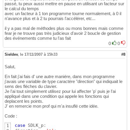
passé, tu peux aussi mettre en pause en utilisant un facteur sur
le calcul du temps
avec un facteur à 1 ton programme tourne normalement, à 0 il
n'avance plus et à 2 tu pourrais l'accélérer, etc...
il y a pas mal de méthodes plus ou mons bonnes mais comme
fear je ne trouve pas très judicieux d'avoir 2 boucle de gestion
des événements comme tu l'as fait
0
0
Sieldev
,
le 17/11/2007 à 15h33
#8
Salut,
En fait j'ai fais d' une autre maniére, dans mon programme
j'avais une variable de type caractére "direction" qui indiquait le
sens des fléches du clavier.
Je l'ai tout simplement utilisez pour lui affecter 'p' puis je l'ai
appliqué dans une condition qui appele les fonctions qui
deplacent les points.
J' en remercie mon prof qui m'a insuflé cette idée.
Code :
case
 SDLK_p:

1