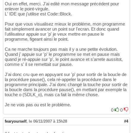
Oui en effet, merci. J'ai edité mon message précédent pour
enlever le point-virgule.
L' IDE que j'utilise est Code::Block.
Pour que vous visualisez mieux le probléme, mon programme
fait simplement avancer un point sur l'ecran. Et donc quand
l'utilisateur appuie sur 'p' je veux mettre en pause le
programme, figeant ainsi le point.
Ca ne marche toujours pas mais il y a une petite évolution.
Quand j' appuie sur 'p' le programme se met en pause mais
quand je ré-appuie sur 'p', le point avance et s'arrete aussitot,
comme s' il se remettait sur pause.
J'ai donc cru que en appuyant sur 'p' pour sortir de la boucle de
la procédure pause(), cela ré-appeler la procédure dans le
programme principale. J'ai donc changé la touche pour sortir de
la boucle dans la procédure pause(), en mettant par exemple la
touche o (SDLK_o), mais ca fait la même chose.
Je ne vois pas ou est le probléme.
0
0
fearyourself
,
le 06/11/2007 à 15h28
#4