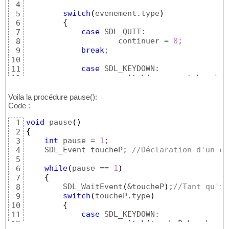
4
switch
(
evenement.type
)
5
{
6
case
 SDL_QUIT:

7
                    continuer = 
0
;

8
break
;

9
10
case
 SDL_KEYDOWN:

11
switch
(
evenement.key.key
12
{
13
case
 SDLK_ESCAPE:

14
Voila la procédure pause():
                                continuer = 
Code :
15
break
;

16
void
 pause
(
)
1
17
{
2
[
...
]
18
int
 pause = 
1
;

3
19
    SDL_Event toucheP; 
//Déclaration d'un ev
4
case
 SDLK_p:

20
5
                                pause
(
)
; 
//L
21
while
(
pause == 
1
)
6
break
;

22
{
7
}
23
        SDL_WaitEvent
(
&toucheP
)
;
//Tant qu'il
8
24
switch
(
toucheP.type
)
9
break
;

25
{
10
}
26
case
 SDL_KEYDOWN:

11
switch
(
toucheP.key.keysy
12