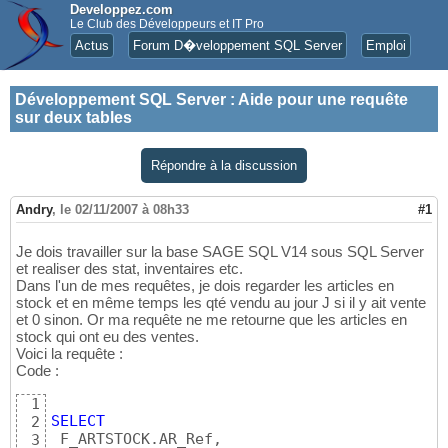
Developpez.com
Le Club des Développeurs et IT Pro
Actus
Forum D�veloppement SQL Server
Emploi
Développement SQL Server
:
Aide pour une requête
sur deux tables
Répondre à la discussion
Andry
,
le 02/11/2007 à 08h33
#1
Je dois travailler sur la base SAGE SQL V14 sous SQL Server
et realiser des stat, inventaires etc.
Dans l'un de mes requêtes, je dois regarder les articles en
stock et en même temps les qté vendu au jour J si il y ait vente
et 0 sinon. Or ma requête ne me retourne que les articles en
stock qui ont eu des ventes.
Voici la requête :
Code :
1
SELECT
2
 F_ARTSTOCK.AR_Ref, 

3