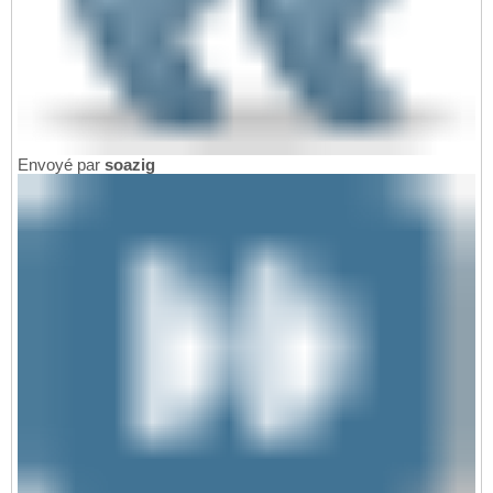
	F_ARTICLE.FA_CodeFamille, 

27
	F_DEPOT.DE_Intitule, 

28
	F_ARTSTOCK.AS_QteMini, 

29
	F_ARTSTOCK.AS_QteSto
30
Envoyé par
soazig