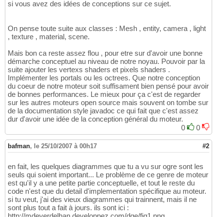
si vous avez des idées de conceptions sur ce sujet.
On pense toute suite aux classes : Mesh , entity, camera , light
, texture , material, scene.
Mais bon ca reste assez flou , pour etre sur d'avoir une bonne
démarche conceptuel au niveau de notre noyau. Pouvoir par la
suite ajouter les vertexs shaders et pixels shaders .
Implémenter les portals ou les octrees. Que notre conception
du coeur de notre moteur soit suffisament bien pensé pour avoir
de bonnes performances. Le mieux pour ça c'est de regarder
sur les autres moteurs open source mais souvent on tombe sur
de la documentation style javadoc ce qui fait que c'est assez
dur d'avoir une idée de la conception général du moteur.
0
0
bafman
,
le 25/10/2007 à 00h17
#2
en fait, les quelques diagrammes que tu a vu sur ogre sont les
seuls qui soient important... Le problème de ce genre de moteur
est qu'il y a une petite partie conceptuelle, et tout le reste du
code n'est que du detail d'implementation spécifique au moteur.
si tu veut, j'ai des vieux diagrammes qui trainnent, mais il ne
sont plus tout a fait à jours. ils sont ici :
http://mdeverdelhan.developpez.com/dge/fig1.png