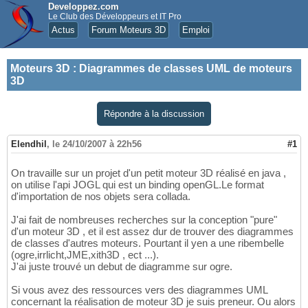
Developpez.com
Le Club des Développeurs et IT Pro
Actus
Forum Moteurs 3D
Emploi
Moteurs 3D
:
Diagrammes de classes UML de moteurs
3D
Répondre à la discussion
Elendhil
,
le 24/10/2007 à 22h56
#1
On travaille sur un projet d'un petit moteur 3D réalisé en java ,
on utilise l'api JOGL qui est un binding openGL.Le format
d'importation de nos objets sera collada.
J'ai fait de nombreuses recherches sur la conception "pure"
d'un moteur 3D , et il est assez dur de trouver des diagrammes
de classes d'autres moteurs. Pourtant il yen a une ribembelle
(ogre,irrlicht,JME,xith3D , ect ...).
J'ai juste trouvé un debut de diagramme sur ogre.
Si vous avez des ressources vers des diagrammes UML
concernant la réalisation de moteur 3D je suis preneur. Ou alors