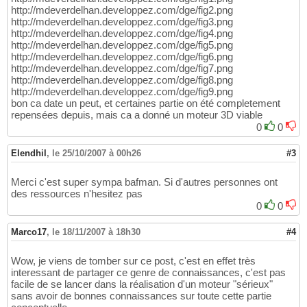
http://mdeverdelhan.developpez.com/dge/fig2.png
http://mdeverdelhan.developpez.com/dge/fig3.png
http://mdeverdelhan.developpez.com/dge/fig4.png
http://mdeverdelhan.developpez.com/dge/fig5.png
http://mdeverdelhan.developpez.com/dge/fig6.png
http://mdeverdelhan.developpez.com/dge/fig7.png
http://mdeverdelhan.developpez.com/dge/fig8.png
http://mdeverdelhan.developpez.com/dge/fig9.png
bon ca date un peut, et certaines partie on été completement
repensées depuis, mais ca a donné un moteur 3D viable
0
0
Elendhil
,
le 25/10/2007 à 00h26
#3
Merci c'est super sympa bafman. Si d'autres personnes ont
des ressources n'hesitez pas
0
0
Marco17
,
le 18/11/2007 à 18h30
#4
Wow, je viens de tomber sur ce post, c'est en effet très
interessant de partager ce genre de connaissances, c'est pas
facile de se lancer dans la réalisation d'un moteur "sérieux"
sans avoir de bonnes connaissances sur toute cette partie