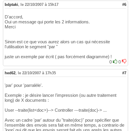
bdptaki
,
le 22/10/2007 à 15h17
#6
D'accord,
Oui un message qui porte les 2 informations.
Merci
Sinon est ce que vous aurez alors un cas qui nécessite
l'utilisation le segment "par "
juste un exemple par écrit ( pas forcément diagramme) !
0
0
hed62
,
le 22/10/2007 à 17h35
#7
'par' pour 'parralèle'.
Exemple : je désire lancer l'impression (ou autre traitement
long) de X documents :
User --traite(list<doc>)--> Controller ---traite(doc)-> ...
Avec un cadre 'par' autour du "traite(doc)" pour spécifier que
l'ensemble des envois sera fait en même temps, a contrario de
'loop' qui dit que les envois seront fait els uns après les autres.