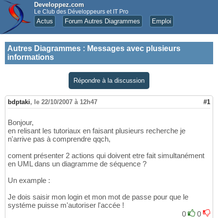
Developpez.com
Le Club des Développeurs et IT Pro
Actus
Forum Autres Diagrammes
Emploi
Autres Diagrammes
:
Messages avec plusieurs
informations
Répondre à la discussion
bdptaki
,
le 22/10/2007 à 12h47
#1
Bonjour,
en relisant les tutoriaux en faisant plusieurs recherche je
n'arrive pas à comprendre qqch,
coment présenter 2 actions qui doivent etre fait simultanément
en UML dans un diagramme de séquence ?
Un example :
Je dois saisir mon login et mon mot de passe pour que le
systéme puisse m'autoriser l'accée !
0
0