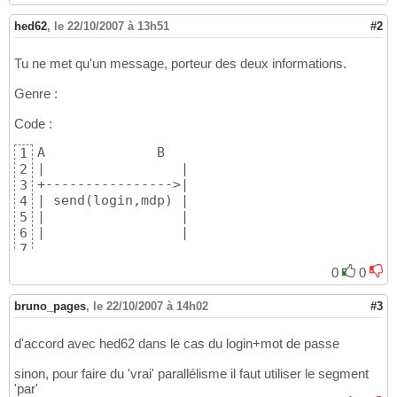
hed62
,
le 22/10/2007 à 13h51
#2
Tu ne met qu'un message, porteur des deux informations.
Genre :
Code :
A              B

1
|                 |

2
+---------------->|

3
| send(login,mdp) |

4
|                 |

5
|                 |
6
7
0
0
bruno_pages
,
le 22/10/2007 à 14h02
#3
d'accord avec hed62 dans le cas du login+mot de passe
sinon, pour faire du 'vrai' parallélisme il faut utiliser le segment
'par'