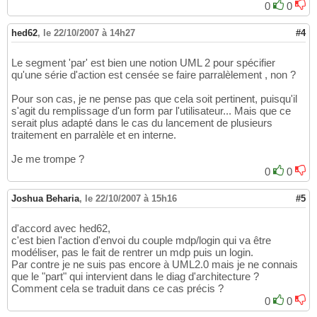
0
0
hed62
,
le 22/10/2007 à 14h27
#4
Le segment 'par' est bien une notion UML 2 pour spécifier
qu'une série d'action est censée se faire parralèlement , non ?
Pour son cas, je ne pense pas que cela soit pertinent, puisqu'il
s'agit du remplissage d'un form par l'utilisateur... Mais que ce
serait plus adapté dans le cas du lancement de plusieurs
traitement en parralèle et en interne.
Je me trompe ?
0
0
Joshua Beharia
,
le 22/10/2007 à 15h16
#5
d'accord avec hed62,
c'est bien l'action d'envoi du couple mdp/login qui va être
modéliser, pas le fait de rentrer un mdp puis un login.
Par contre je ne suis pas encore à UML2.0 mais je ne connais
que le "part" qui intervient dans le diag d'architecture ?
Comment cela se traduit dans ce cas précis ?
0
0