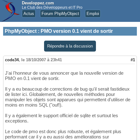
Developpez.com
Le Club des Développeurs et IT Pro
Actus
Forum PhpMyObject
Emploi
PhpMyObject
:
PMO version 0.1 vient de sortir
Répondre à la discussion
code34
,
le 18/10/2007 à 23h41
#1
J'ai l'honneur de vous annoncer que la nouvelle version de
PMO en 0.1 vient de sortir.
Il y a eu beaucoup de corrections de bug qu'il serait fastidieux
de lister ici. Globalement, de nouvelles méthodes pour
manipuler les objets sont apparues qui permettent d'utiliser de
moins en moins SQL ("ouf!).
Il y a également le support officiel de sqlite et surtout les
exceptions.
Le code de pmo est donc plus robuste, et également plus
performant car il y a eu aussi des améliorations sur